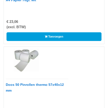
A4 Papier 70gr. wit
-
Thermo
Transfer
Linten
€ 23,06
Promotiemateriaal
(excl. BTW)
Give-
Toevoegen
Aways
Reiniging
en
Desinfectie
-
Reiniging
en
Doos 50 Pinrollen thermo 57x40x12
Desinfectie
mm
Merken
A4