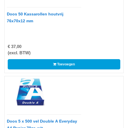
-
3D
Doos 50 Kassarollen houtvrij
Printer
76x70x12 mm
-
Inktlinten
-
€ 37,00
Print
(excl. BTW)
Cartridges
Inkjet
Toevoegen
-
Print
Cartridges
Toner
-
Print
Film
Doos 5 x 500 vel Double A Everyday