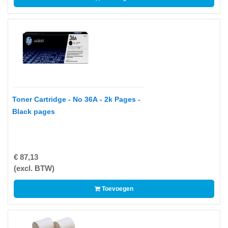
Drives
-
Harde
schijven
-
Optische
media
Toner Cartridge - No 36A - 2k Pages -
Papier
Black pages
-
A3/A4
Papier
€ 87,13
Double
(excl. BTW)
A
Toevoegen
-
Barcode
Etiketten