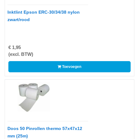
-
Scanners
Inktlint Epson ERC-30/34/38 nylon
zwart/rood
-
Thermo
Transfer
Printers
€ 1,95
Kantoor
(excl. BTW)
-
Toevoegen
Batterijen
-
Computeraccessoires
-
Kantoormachines
Kassarollen
Doos 50 Pinrollen thermo 57x47x12
en
mm (25m)
Pinrollen