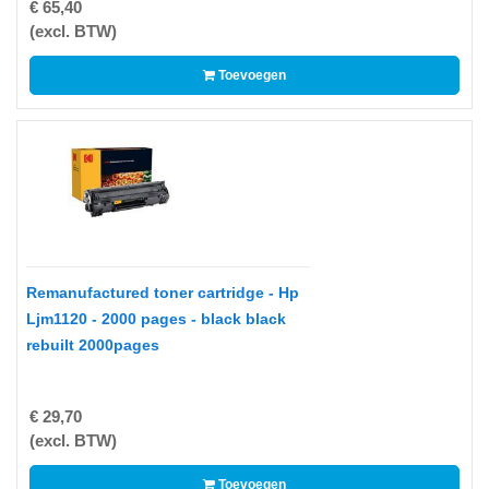
€ 65,40
Multimedia
(excl. BTW)
-
Toevoegen
Draagbare
apparaten
-
Multimedia
accessoires
Opslagmedia
-
Remanufactured toner cartridge - Hp
Accessories
Ljm1120 - 2000 pages - black black
rebuilt 2000pages
-
Flash
Media
€ 29,70
(excl. BTW)
-
Hard
Toevoegen