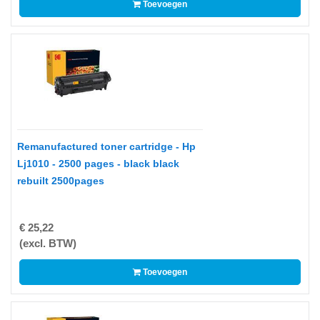
Toevoegen
A
DUPLOROLLEN
EPSON
ETIKETTEN
OP
A4
Remanufactured toner cartridge - Hp
ETIKETTEN
Lj1010 - 2500 pages - black black
OP
rebuilt 2500pages
ROL
FUJI
€ 25,22
(excl. BTW)
HEWLETT
PACKARD
Toevoegen
HP
IBM