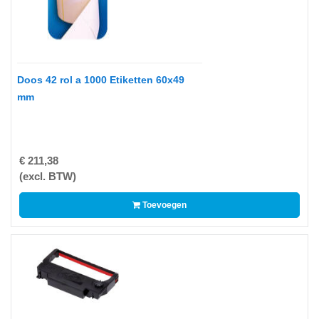
-
Kopieermachines
-
Laserprinter
Doos 42 rol a 1000 Etiketten 60x49
-
mm
LED
printer
-
€ 211,38
Matrixprinters
(excl. BTW)
-
Toevoegen
Monitoren
-
Multifunctionals
-
Plotters