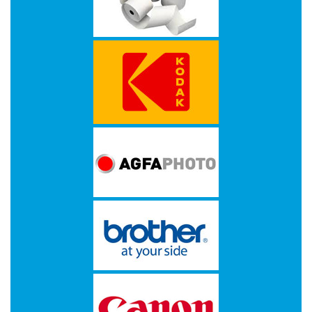
TARGUS
TOSHIBA
TP-
LINK
TECHNOLOGIES
TRUST
VERBATIM
XEROX
&
VISIONEER
XEROX
&
VISIONEER