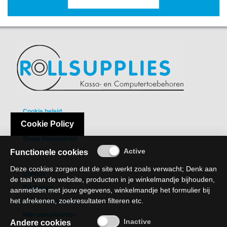
Cookie beleid
Cookie Policy
Privacy Policy
Gratis Nieuwsbrief
Functionele cookies
Deze cookies zorgen dat de site werkt zoals verwacht; Denk aan
Contact
de taal van de website, producten in je winkelmandje bijhouden,
Producten
aanmelden met jouw gegevens, winkelmandje het formulier bij
het afrekenen, zoekresultaten filteren etc.
Recht van verzaking
Mijn winkelmandje
Andere cookies