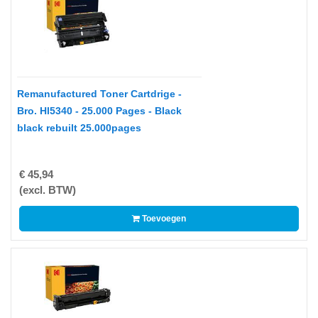
IiYAMA
KENSINGTON
KODAK
Remanufactured Toner Cartdrige -
KONICA
Bro. Hl5340 - 25.000 Pages - Black
MINOLTA
black rebuilt 25.000pages
KYOCERA
€ 45,94
LENOVO
(excl. BTW)
LEXMARK
Toevoegen
LG
ELECTRONICS
LOGITECH
MICROSOFT