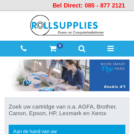
Bel Direct: 085 - 877 2121
Startpagina
Over
ons
Mijn
0
winkelmandje
Mijn
Account
Contact
Sitemap
Offerte
Zoek uw cartridge van o.a. AGFA, Brother,
aanvraag
Canon, Epson, HP, Lexmark en Xerox
Categorieën
Beveiliging
Aan de hand van uw