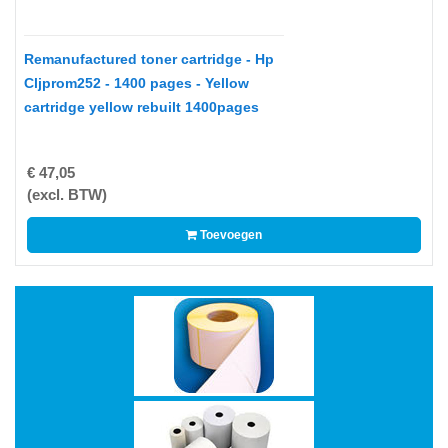
MITSUBISHI
NETGEAR,
Remanufactured toner cartridge - Hp
INC.
Cljprom252 - 1400 pages - Yellow
cartridge yellow rebuilt 1400pages
OKI
PANASONIC
€ 47,05
(excl. BTW)
PHILIPS
PINROLLEN
Toevoegen
QUANTUM
RICOH
SAMSUNG
SHARP
SONY