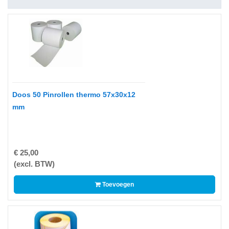
op
A4
-
Etiketten
op
rol
Hardware
Doos 50 Pinrollen thermo 57x30x12
-
mm
3D
printer
-
€ 25,00
Beamers
(excl. BTW)
en
projectoren
Toevoegen
-
Inkjetprinters