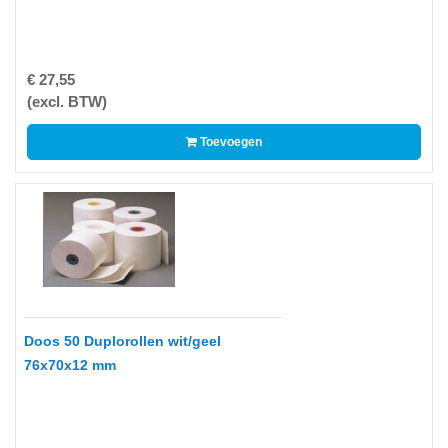
-
Bedrukte
kassarollen
€ 27,55
(excl. BTW)
-
Kassarollen
Toevoegen
duplo
wit+geel
-
Kassarollen
houtvrij
-
Kassarollen
Doos 50 Duplorollen wit/geel
thermo
76x70x12 mm
-
Pinrollen
thermo