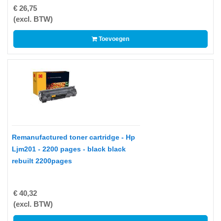
PAPIER
€ 26,75
(excl. BTW)
APPLE
Toevoegen
AVM
Bedrukte
rollen
BROTHER
CANON
CHERRY
Remanufactured toner cartridge - Hp
Ljm201 - 2200 pages - black black
D-
rebuilt 2200pages
LINK
DATALOGIC
€ 40,32
DELL
(excl. BTW)
Double