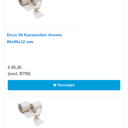
-
Fotopapier
-
Groot
formaat
Doos 50 Kassarollen thermo
80x80x12 mm
-
Papier
-
€ 65,35
Thermische
(excl. BTW)
Etiketten
-
Toevoegen
Thermo
Transfer
Etiketten
Printer
Supplies