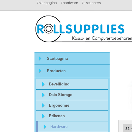
startpagina
hardware
- scanners
Startpagina
Over
ons
Startpagina
Mijn
Producten
winkelmandje
Beveiliging
Mijn
Data Storage
Account
Ergonomie
Etiketten
Contact
Hardware
32