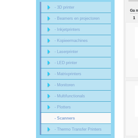
Sitemap
- 3D printer
Ga n
1
- Beamers en projectoren
Offerte
- Inkjetprinters
aanvraag
- Kopieermachines
Categorieën
- Laserprinter
Beveiliging
- LED printer
- Matrixprinters
acc.
- Monitoren
voor
- Multifunctionals
alarmsystemen
- Plotters
beveiligingstechnologie
- Scanners
- Thermo Transfer Printers
Data