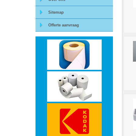
-
Sitemap
Monitorarmen
Offerte aanvraag
-
PC,
Laptop
en
Tablethouders
-
Standaards
-
Zit-