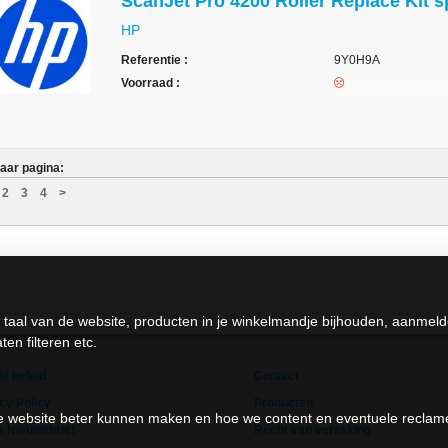
ScanJet Pro 4200 Roller Replace Kit s
HP
Referentie :
9Y0H9A
Voorraad :
aar pagina:
2
3
4
>
 taal van de website, producten in je winkelmandje bijhouden, aanmel
en filteren etc.
e beleid
Contact
cy Policy
Producten
 de website beter kunnen maken en hoe we content en eventuele recla
s Nieuwsbrief
Recht van verzaking