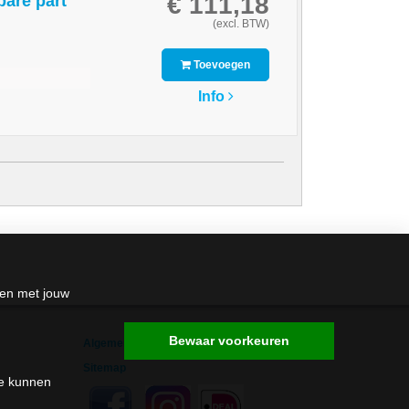
€ 111,18
pare part
(excl. BTW)
Toevoegen
Info
den met jouw
Bewaar voorkeuren
Algemene Voorwaarden
Sitemap
me kunnen