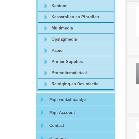
Kantoor
Storage
Kassarollen en Pinrollen
-
Multimedia
Data
Opslagmedia
Cartridges
Papier
en
Printer Supplies
Tapes
Promotiemateriaal
Reiniging en Desinfectie
Ergonomie
Mijn winkelmandje
-
Mijn Account
Ergonomische
Contact
accessoires
Over ons