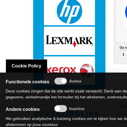
Hardware
-
3D
printer
Ga n
1
-
Cookie Policy
Beamers
Functionele cookies
en
Deze cookies zorgen dat de site werkt zoals verwacht; Denk aan de
projectoren
gegevens, winkelmandje het formulier bij het afrekenen, zoekresultat
Cooki
Andere cookies
-
Priva
We gebruiken analytische & tracking cookies om te kijken hoe we
Inkjetprinters
Grati
afstemmen op jouw voorkeur.