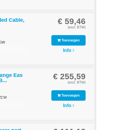
€ 59,46
ded Cable,
(excl. BTW)
Toevoegen
SGW
Info
€ 255,59
Range Eas
...
(excl. BTW)
Toevoegen
0ZCW
Info