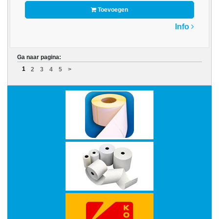
PAPIER
Toevoegen
APPLE
Info
AVM
Ga naar pagina:
Bedrukte
1
2
3
4
5
>
rollen
BROTHER
CANON
CHERRY
D-
LINK
DATALOGIC
DELL
Double