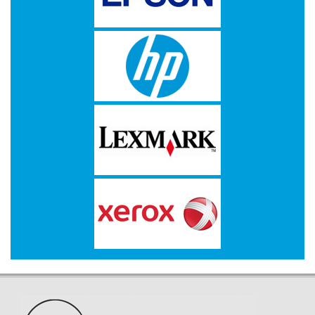
IiYAMA
KENSINGTON
KODAK
KONICA
MINOLTA
KYOCERA
LENOVO
LEXMARK
LG
ELECTRONICS
LOGITECH
MICROSOFT