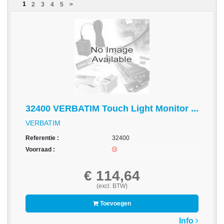
1
2
3
4
5
>
acc.
voor
alarmsystemen
beveiligingstechnologie
Data
Storage
-
32400 VERBATIM Touch Light Monitor ...
Data
VERBATIM
Cartridges
en
Referentie :
32400
Tapes
Voorraad :
Ergonomie
€ 114,64
(excl. BTW)
-
Ergonomische
Toevoegen
accessoires
Info