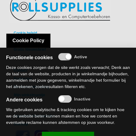
MITSUBISHI
NETGEAR,
INC.
Cookie beleid
OKI
Cookie Policy
Privacy Policy
PANASONIC
Gratis Nieuwsbrief
Functionele cookies
PHILIPS
Deze cookies zorgen dat de site werkt zoals verwacht; Denk aan
Contact
PINROLLEN
de taal van de website, producten in je winkelmandje bijhouden,
Producten
aanmelden met jouw gegevens, winkelmandje het formulier bij
QUANTUM
het afrekenen, zoekresultaten filteren etc.
Recht van verzaking
RICOH
Mijn winkelmandje
Andere cookies
SAMSUNG
We gebruiken analytische & tracking cookies om te kijken hoe
we de website beter kunnen maken en hoe we content en
Algemene Voorwaarden
SHARP
eventuele reclame kunnen afstemmen op jouw voorkeur.
Sitemap
SONY