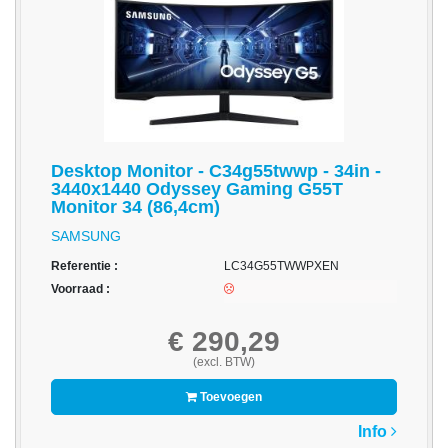
-
3D
Printer
-
Inktlinten
-
Desktop Monitor - C34g55twwp - 34in -
Print
3440x1440 Odyssey Gaming G55T
Cartridges
Monitor 34 (86,4cm)
Inkjet
SAMSUNG
-
Referentie :
LC34G55TWWPXEN
Print
Voorraad :
Cartridges
Toner
€ 290,29
(excl. BTW)
-
Print
Toevoegen
Film
Info