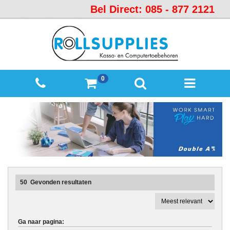
Bel Direct: 085 - 877 2121
Startpagina
Over
ons
Mijn
0
winkelmandje
Mijn
Account
Contact
Sitemap
Offerte
50
Gevonden resultaten
aanvraag
Categorieën
Ga naar pagina:
Beveiliging