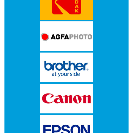
A
DUPLOROLLEN
EPSON
ETIKETTEN
OP
A4
ETIKETTEN
OP
ROL
FUJI
HEWLETT
PACKARD
HP
IBM