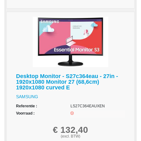
-
Thermo
Transfer
Linten
Promotiemateriaal
Give-
Aways
Reiniging
en
Desktop Monitor - S27c364eau - 27in -
Desinfectie
1920x1080 Monitor 27 (68,6cm)
1920x1080 curved E
-
SAMSUNG
Reiniging
en
Referentie :
LS27C364EAUXEN
Desinfectie
Voorraad :
Merken
€ 132,40
(excl. BTW)
A4