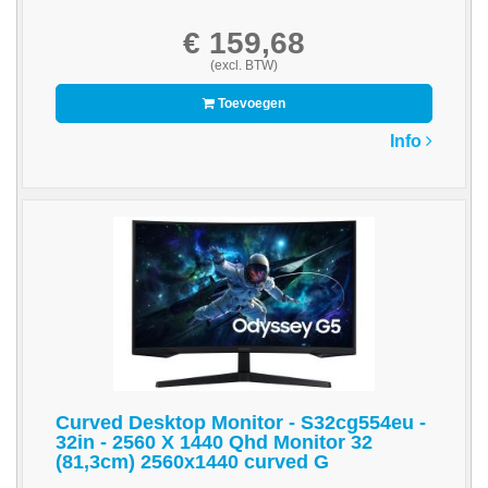
-
€ 159,68
Bedrukte
(excl. BTW)
kassarollen
Toevoegen
-
Info
Kassarollen
duplo
wit+geel
-
Kassarollen
houtvrij
-
Kassarollen
thermo
-
Curved Desktop Monitor - S32cg554eu -
32in - 2560 X 1440 Qhd Monitor 32
Pinrollen
(81,3cm) 2560x1440 curved G
thermo