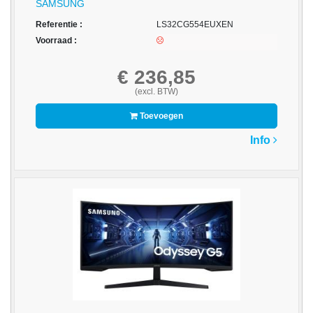
SAMSUNG
Multimedia
Referentie :
LS32CG554EUXEN
-
Voorraad :
Draagbare
apparaten
€ 236,85
(excl. BTW)
-
Multimedia
Toevoegen
accessoires
Info
Opslagmedia
-
Accessories
-
Flash
Media
-
Hard