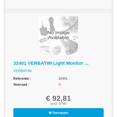
-
Monitorarmen
-
PC,
Laptop
en
Tablethouders
-
Standaards
32401 VERBATIM Light Monitor ...
-
VERBATIM
Zit-
Referentie :
32401
sta
Voorraad :
oplossingen
Etiketten
€ 92,81
(excl. BTW)
-
Etiketten
Toevoegen