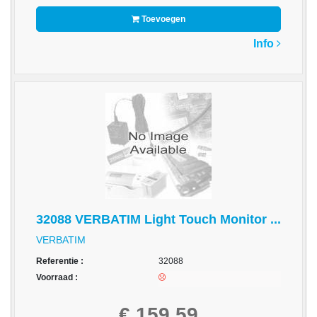
-
Toevoegen
Kopieermachines
Info
-
Laserprinter
-
LED
printer
-
Matrixprinters
-
Monitoren
32088 VERBATIM Light Touch Monitor ...
-
VERBATIM
Multifunctionals
Referentie :
32088
Voorraad :
-
Plotters
€ 159,59