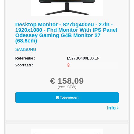
-
Fotopapier
-
Desktop Monitor - S27bg400eu - 27in -
Groot
1920x1080 - Fhd Monitor With IPS Panel
formaat
Odessey Gaming G4B Monitor 27
(68,6cm)
-
SAMSUNG
Papier
Referentie :
LS27BG400EUXEN
-
Voorraad :
Thermische
Etiketten
€ 158,09
(excl. BTW)
-
Thermo
Toevoegen
Transfer
Info
Etiketten
Printer
Supplies