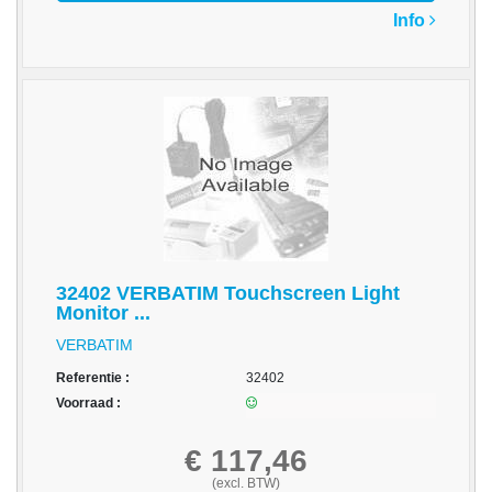
op
Info
A4
-
Etiketten
op
rol
Hardware
-
3D
printer
32402 VERBATIM Touchscreen Light
Monitor ...
-
Beamers
VERBATIM
en
Referentie :
32402
projectoren
Voorraad :
-
€ 117,46
Inkjetprinters
(excl. BTW)