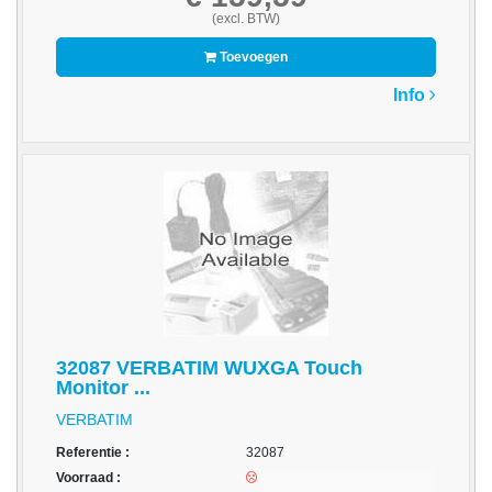
-
(excl. BTW)
Scanners
Toevoegen
-
Info
Thermo
Transfer
Printers
Kantoor
-
Batterijen
-
Computeraccessoires
32087 VERBATIM WUXGA Touch
-
Monitor ...
Kantoormachines
VERBATIM
Kassarollen
Referentie :
32087
en
Voorraad :
Pinrollen