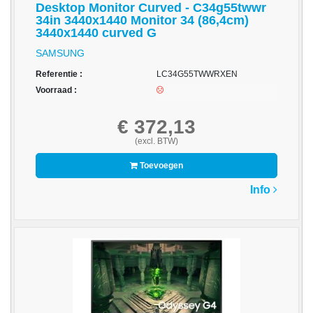
Drives
Desktop Monitor Curved - C34g55twwr
34in 3440x1440 Monitor 34 (86,4cm)
-
3440x1440 curved G
Harde
SAMSUNG
schijven
Referentie :
LC34G55TWWRXEN
-
Voorraad :
Optische
media
€ 372,13
(excl. BTW)
Papier
Toevoegen
-
A3/A4
Info
Papier
Double
A
-
Barcode
Etiketten