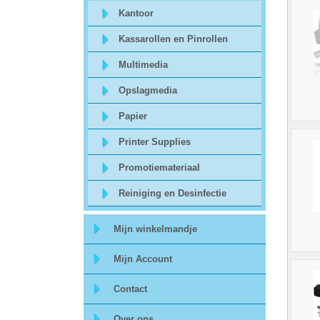
Kantoor
Storage
Kassarollen en Pinrollen
-
Multimedia
Data
Opslagmedia
Cartridges
Papier
en
Printer Supplies
Tapes
Promotiemateriaal
Reiniging en Desinfectie
Ergonomie
Mijn winkelmandje
-
Mijn Account
Ergonomische
Contact
accessoires
Over ons