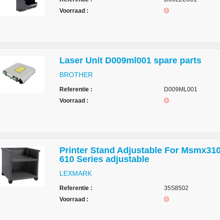
Voorraad :
Laser Unit D009ml001 spare parts
BROTHER
Referentie :
D009ML001
Voorraad :
Printer Stand Adjustable For Msmx310/
610 Series adjustable
LEXMARK
Referentie :
35S8502
Voorraad :