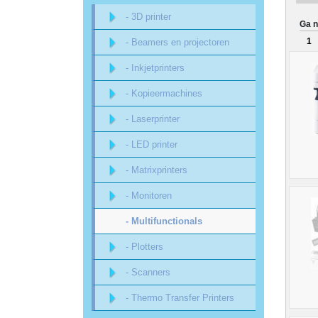
Sitemap
- 3D printer
Ga n
1
- Beamers en projectoren
Offerte
- Inkjetprinters
aanvraag
- Kopieermachines
Categorieën
- Laserprinter
Beveiliging
- LED printer
- Matrixprinters
acc.
- Monitoren
voor
- Multifunctionals
alarmsystemen
- Plotters
beveiligingstechnologie
- Scanners
- Thermo Transfer Printers
Data