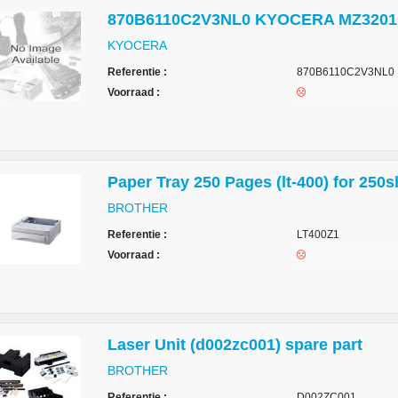
870B6110C2V3NL0 KYOCERA MZ3201ix/
KYOCERA
Referentie :
870B6110C2V3NL0
Voorraad :
Paper Tray 250 Pages (lt-400) for 250
BROTHER
Referentie :
LT400Z1
Voorraad :
Laser Unit (d002zc001) spare part
BROTHER
Referentie :
D002ZC001