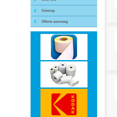
-
Sitemap
Monitorarmen
Offerte aanvraag
-
PC,
Laptop
en
Tablethouders
-
Standaards
-
Zit-