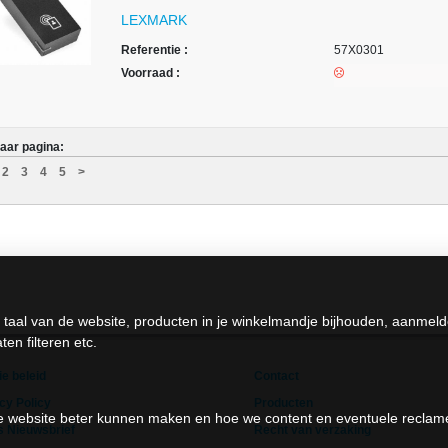
LEXMARK
Referentie :
57X0301
Voorraad :
aar pagina:
2
3
4
5
>
 taal van de website, producten in je winkelmandje bijhouden, aanmel
en filteren etc.
e beleid
Contact
cy Policy
Producten
 de website beter kunnen maken en hoe we content en eventuele recla
s Nieuwsbrief
Recht van verzaking