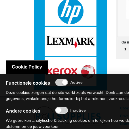
Hardware
-
3D
Ga n
printer
1
-
Cookie Policy
Beamers
Functionele cookies
en
Deze cookies zorgen dat de site werkt zoals verwacht; Denk aan de
projectoren
gegevens, winkelmandje het formulier bij het afrekenen, zoekresultat
Cooki
Andere cookies
-
Priva
We gebruiken analytische & tracking cookies om te kijken hoe we
Inkjetprinters
Grati
afstemmen op jouw voorkeur.