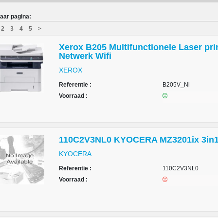
aar pagina:
2
3
4
5
>
Xerox B205 Multifunctionele Laser pri
Netwerk Wifi
XEROX
Referentie :
B205V_Ni
Voorraad :
110C2V3NL0 KYOCERA MZ3201ix 3in1 
KYOCERA
Referentie :
110C2V3NL0
Voorraad :