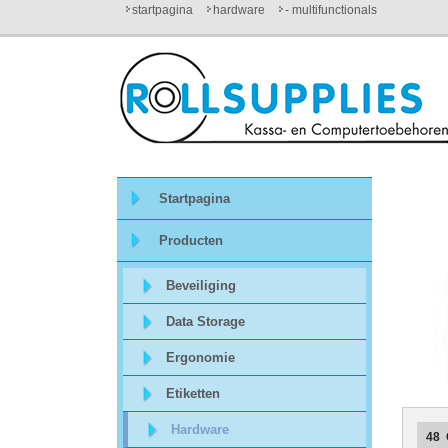
startpagina
hardware
- multifunctionals
Startpagina
Over
ons
Startpagina
Mijn
Producten
winkelmandje
Beveiliging
Mijn
Data Storage
Account
Ergonomie
Etiketten
Contact
Hardware
48