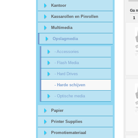
Sitemap
Kantoor
Ga n
Kassarollen en Pinrollen
1
Offerte
Multimedia
aanvraag
Opslagmedia
Categorieën
- Accessories
Beveiliging
- Flash Media
- Hard Drives
acc.
- Harde schijven
voor
- Optische media
alarmsystemen
Papier
beveiligingstechnologie
Printer Supplies
Promotiemateriaal
Data