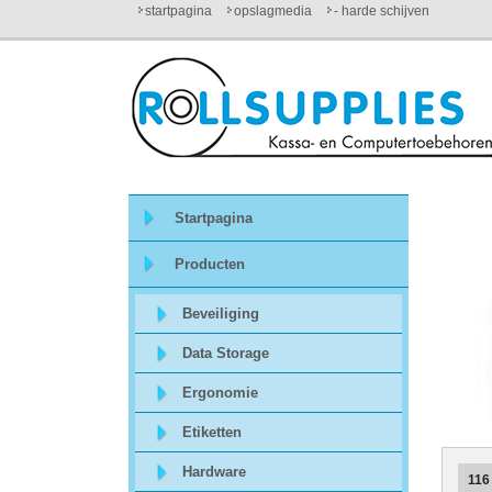
startpagina
opslagmedia
- harde schijven
Startpagina
Over
ons
Startpagina
Mijn
Producten
winkelmandje
Beveiliging
Mijn
Data Storage
Account
Ergonomie
Etiketten
Contact
Hardware
11