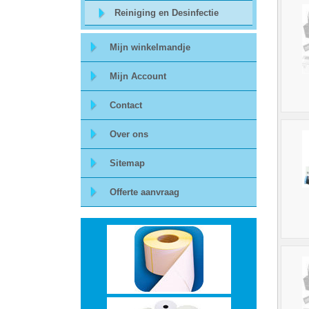
Reiniging en Desinfectie
Storage
Mijn winkelmandje
-
Mijn Account
Data
Cartridges
Contact
en
Over ons
Tapes
Sitemap
Offerte aanvraag
Ergonomie
-
Ergonomische
accessoires