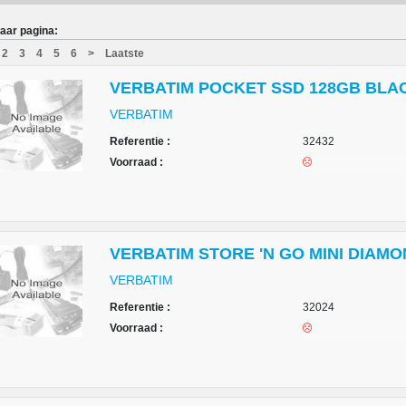
aar pagina:
2
3
4
5
6
>
Laatste
VERBATIM POCKET SSD 128GB BLACK
VERBATIM
Referentie :
32432
Voorraad :
VERBATIM STORE 'N GO MINI DIAMON
VERBATIM
Referentie :
32024
Voorraad :