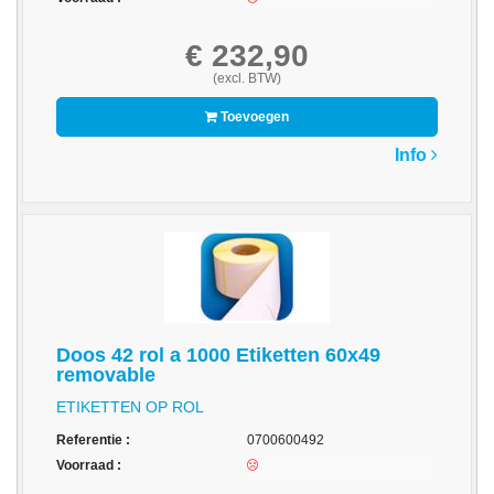
Multimedia
€ 232,90
-
(excl. BTW)
Draagbare
apparaten
Toevoegen
Info
-
Multimedia
accessoires
Opslagmedia
-
Accessories
Doos 42 rol a 1000 Etiketten 60x49
-
removable
Flash
Media
ETIKETTEN OP ROL
Referentie :
0700600492
-
Voorraad :
Hard