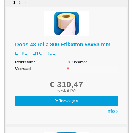
1
2
>
acc.
voor
alarmsystemen
beveiligingstechnologie
Doos 48 rol a 800 Etiketten 58x53 mm
Data
Storage
ETIKETTEN OP ROL
Referentie :
0700580533
-
Data
Voorraad :
Cartridges
en
€ 310,47
Tapes
(excl. BTW)
Ergonomie
Toevoegen
Info
-
Ergonomische
accessoires