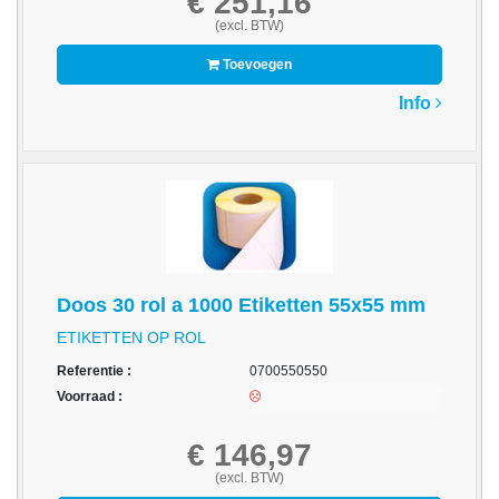
€ 251,16
-
(excl. BTW)
Fotopapier
Toevoegen
-
Info
Groot
formaat
-
Papier
-
Thermische
Etiketten
Doos 30 rol a 1000 Etiketten 55x55 mm
-
ETIKETTEN OP ROL
Thermo
Referentie :
0700550550
Transfer
Voorraad :
Etiketten
€ 146,97
Printer
Supplies
(excl. BTW)