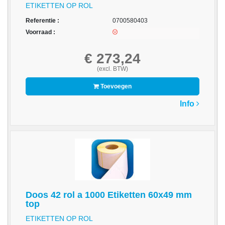
-
ETIKETTEN OP ROL
Scanners
Referentie :
0700580403
Voorraad :
-
Thermo
€ 273,24
Transfer
Printers
(excl. BTW)
Toevoegen
Kantoor
Info
-
Batterijen
-
Computeraccessoires
-
Kantoormachines
Doos 42 rol a 1000 Etiketten 60x49 mm
Kassarollen
top
en
ETIKETTEN OP ROL
Pinrollen