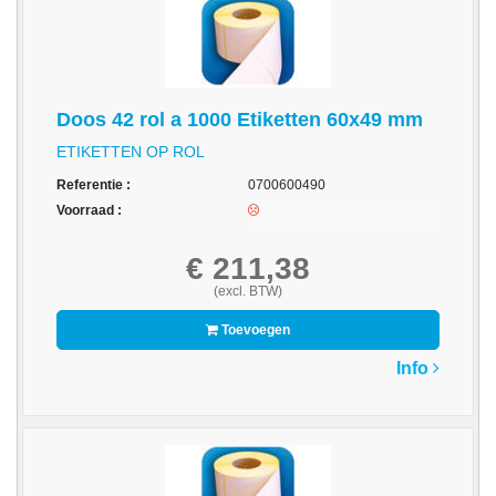
-
Monitorarmen
-
PC,
Doos 42 rol a 1000 Etiketten 60x49 mm
Laptop
ETIKETTEN OP ROL
en
Tablethouders
Referentie :
0700600490
Voorraad :
-
Standaards
€ 211,38
-
(excl. BTW)
Zit-
Toevoegen
sta
oplossingen
Info
Etiketten
-
Etiketten