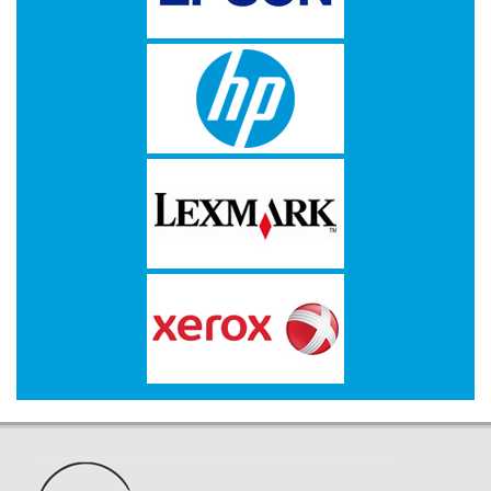
PAPIER
APPLE
AVM
Bedrukte
rollen
BROTHER
CANON
CHERRY
D-
LINK
DATALOGIC
DELL
Double