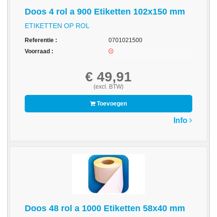
-
Doos 4 rol a 900 Etiketten 102x150 mm
Kopieermachines
ETIKETTEN OP ROL
-
Referentie :
0701021500
Laserprinter
Voorraad :
-
LED
€ 49,91
printer
(excl. BTW)
-
Toevoegen
Matrixprinters
Info
-
Monitoren
-
Multifunctionals
-
Plotters
Doos 48 rol a 1000 Etiketten 58x40 mm