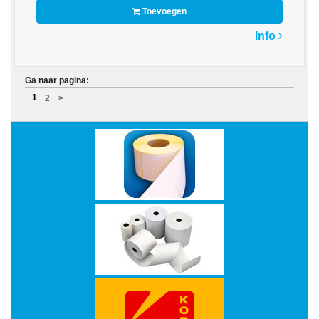
-
Toevoegen
3D
Info
Printer
-
Ga naar pagina:
Inktlinten
1
2
>
-
Print
Cartridges
Inkjet
-
Print
Cartridges
Toner
-
Print
Film