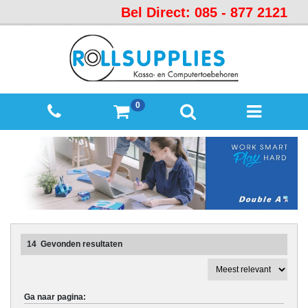
Bel Direct: 085 - 877 2121
Startpagina
Over
ons
Mijn
0
winkelmandje
Mijn
Account
Contact
Sitemap
Offerte
14
Gevonden resultaten
aanvraag
Categorieën
Ga naar pagina:
Beveiliging