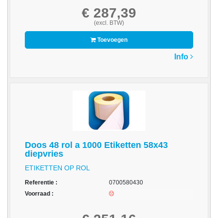
Drives
€ 287,39
-
(excl. BTW)
Harde
Toevoegen
schijven
Info
-
Optische
media
Papier
-
A3/A4
Papier
Doos 48 rol a 1000 Etiketten 58x43
Double
diepvries
A
ETIKETTEN OP ROL
-
Referentie :
0700580430
Barcode
Voorraad :
Etiketten