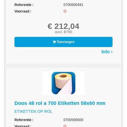
Referentie :
0700600491
-
Voorraad :
Bedrukte
kassarollen
€ 212,04
-
(excl. BTW)
Kassarollen
Toevoegen
duplo
wit+geel
Info
-
Kassarollen
houtvrij
-
Kassarollen
thermo
Doos 48 rol a 700 Etiketten 59x60 mm
-
ETIKETTEN OP ROL
Pinrollen
Referentie :
0700590600
thermo
Voorraad :