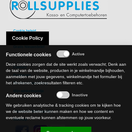
A
DUPLOROLLEN
EPSON
Cookie beleid
Cookie Policy
Privacy Policy
ETIKETTEN
OP
Gratis Nieuwsbrief
A4
Functionele cookies
Deze cookies zorgen dat de site werkt zoals verwacht; Denk aan
ETIKETTEN
Contact
de taal van de website, producten in je winkelmandje bijhouden,
OP
Producten
aanmelden met jouw gegevens, winkelmandje het formulier bij
ROL
het afrekenen, zoekresultaten filteren etc.
Recht van verzaking
FUJI
Mijn winkelmandje
Andere cookies
HEWLETT
We gebruiken analytische & tracking cookies om te kijken hoe
PACKARD
we de website beter kunnen maken en hoe we content en
Algemene Voorwaarden
eventuele reclame kunnen afstemmen op jouw voorkeur.
HP
Sitemap
IBM