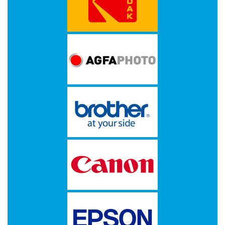
-
Thermo
Transfer
Linten
Promotiemateriaal
Give-
Aways
Reiniging
en
Desinfectie
-
Reiniging
en
Desinfectie
Merken
A4