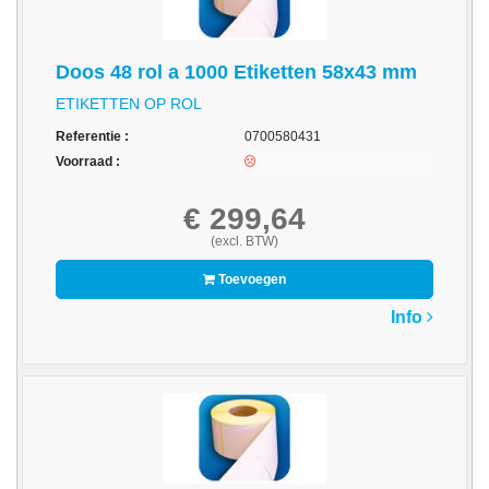
op
A4
-
Doos 48 rol a 1000 Etiketten 58x43 mm
Etiketten
ETIKETTEN OP ROL
op
Referentie :
0700580431
rol
Voorraad :
Hardware
€ 299,64
-
(excl. BTW)
3D
printer
Toevoegen
-
Info
Beamers
en
projectoren
-
Inkjetprinters