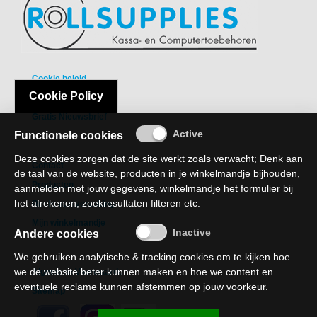
-
Scanners
-
Thermo
Cookie beleid
Transfer
Printers
Cookie Policy
Privacy Policy
Gratis Nieuwsbrief
Kantoor
Functionele cookies
-
Deze cookies zorgen dat de site werkt zoals verwacht; Denk aan
Batterijen
Contact
de taal van de website, producten in je winkelmandje bijhouden,
Producten
aanmelden met jouw gegevens, winkelmandje het formulier bij
-
het afrekenen, zoekresultaten filteren etc.
Recht van verzaking
Computeraccessoires
Mijn winkelmandje
Andere cookies
-
Kantoormachines
We gebruiken analytische & tracking cookies om te kijken hoe
we de website beter kunnen maken en hoe we content en
Algemene Voorwaarden
Kassarollen
eventuele reclame kunnen afstemmen op jouw voorkeur.
Sitemap
en
Pinrollen