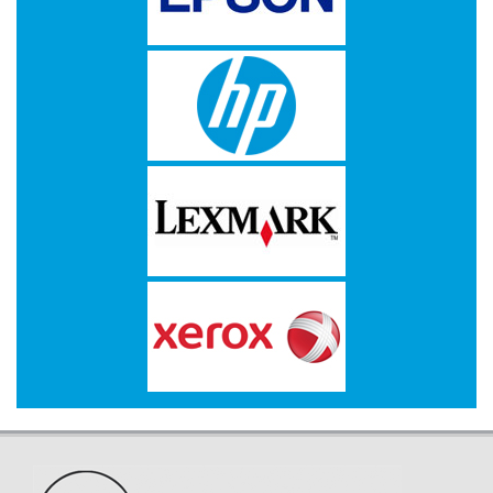
-
Kopieermachines
-
Laserprinter
-
LED
printer
-
Matrixprinters
-
Monitoren
-
Multifunctionals
-
Plotters