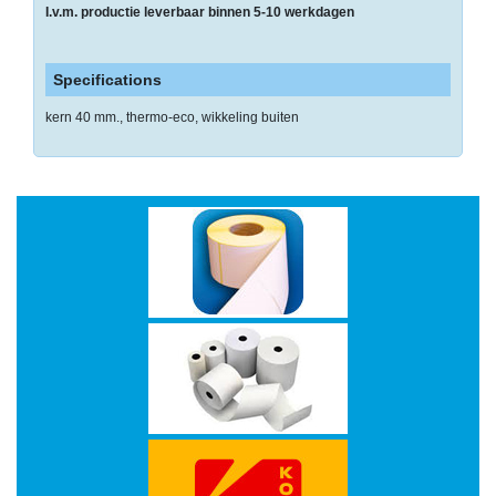
-
I.v.m. productie leverbaar binnen 5-10 werkdagen
Monitorarmen
Specifications
-
PC,
kern 40 mm., thermo-eco, wikkeling buiten
Laptop
en
Tablethouders
-
Standaards
-
Zit-
sta
oplossingen
Etiketten
-
Etiketten