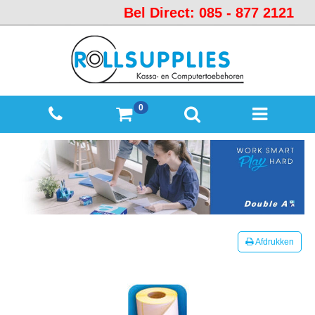
Bel Direct: 085 - 877 2121
Startpagina
Over
ons
Mijn
0
winkelmandje
Mijn
Account
Contact
Sitemap
Offerte
Afdrukken
aanvraag
Categorieën
Beveiliging