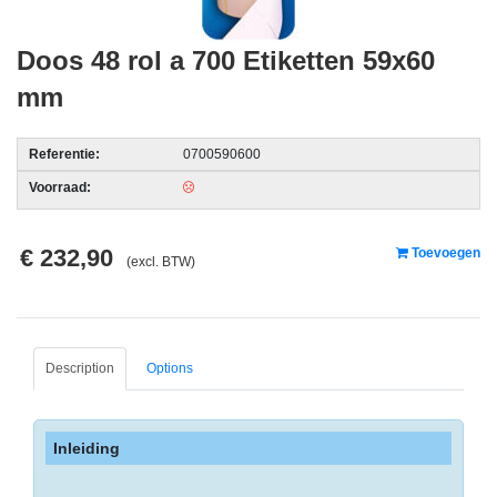
acc.
Doos 48 rol a 700 Etiketten 59x60
voor
alarmsystemen
mm
beveiligingstechnologie
Referentie:
0700590600
Data
Voorraad:
Storage
-
€ 232,90
Toevoegen
Data
(excl. BTW)
Cartridges
en
Tapes
Description
Options
Ergonomie
-
Ergonomische
Inleiding
accessoires