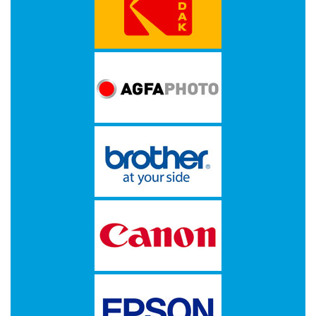
op
A4
-
Etiketten
op
rol
Hardware
-
3D
printer
-
Beamers
en
projectoren
-
Inkjetprinters