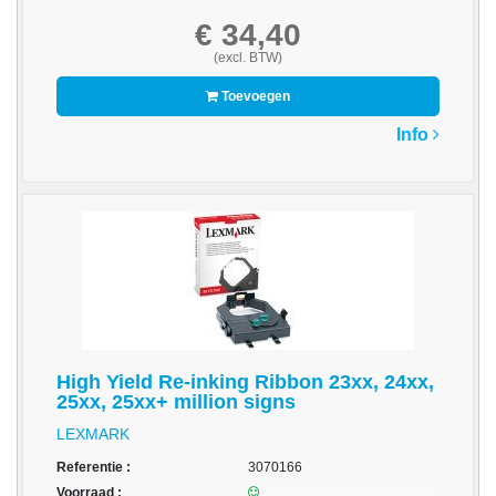
-
€ 34,40
Fotopapier
(excl. BTW)
-
Toevoegen
Groot
formaat
Info
-
Papier
-
Thermische
Etiketten
-
Thermo
Transfer
High Yield Re-inking Ribbon 23xx, 24xx,
25xx, 25xx+ million signs
Etiketten
LEXMARK
Printer
Referentie :
3070166
Supplies
Voorraad :