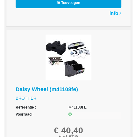
Toevoegen
Multimedia
Info
-
Draagbare
apparaten
-
Multimedia
accessoires
Opslagmedia
-
Accessories
Daisy Wheel (m41108fe)
BROTHER
-
Flash
Referentie :
M41108FE
Media
Voorraad :
-
€ 40,40
Hard
(excl. BTW)