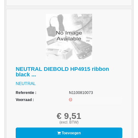
-
Scanners
-
Thermo
Transfer
Printers
Kantoor
-
NEUTRAL DIEBOLD HP4915 ribbon
Batterijen
black ...
NEUTRAL
-
Computeraccessoires
Referentie :
N1100810073
Voorraad :
-
Kantoormachines
€ 9,51
Kassarollen
(excl. BTW)
en
Toevoegen
Pinrollen