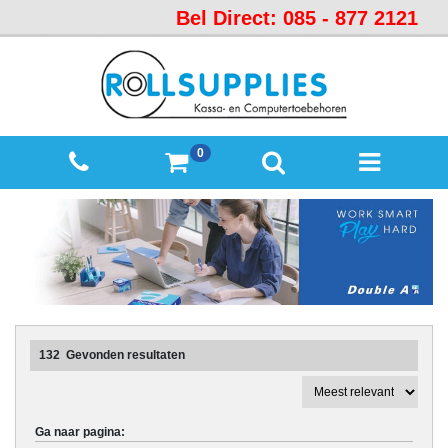
Bel Direct: 085 - 877 2121
Startpagina
Over
ons
Mijn
0
winkelmandje
Mijn
Account
Contact
Sitemap
Offerte
132
Gevonden resultaten
aanvraag
Categorieën
Ga naar pagina:
Beveiliging