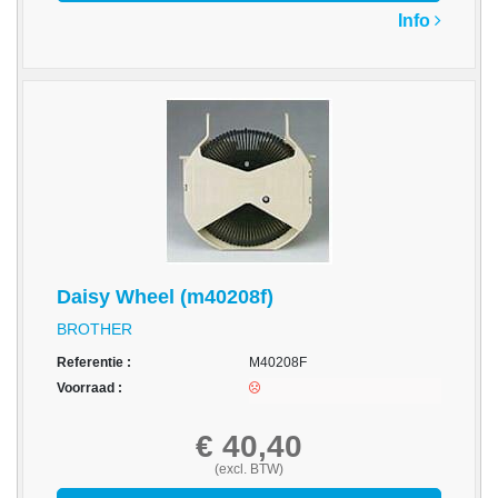
Info
-
Bedrukte
kassarollen
-
Kassarollen
duplo
wit+geel
-
Kassarollen
houtvrij
Daisy Wheel (m40208f)
BROTHER
-
Kassarollen
Referentie :
M40208F
thermo
Voorraad :
-
€ 40,40
Pinrollen
(excl. BTW)
thermo