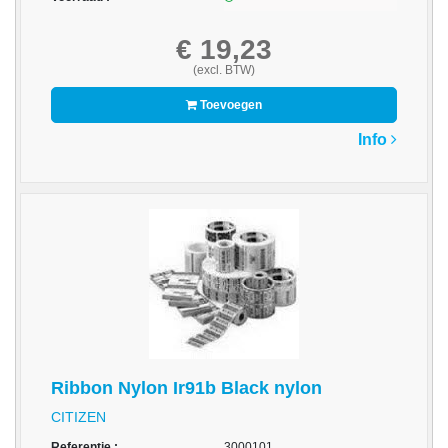
-
3D
€ 19,23
Printer
(excl. BTW)
-
Toevoegen
Inktlinten
Info
-
Print
Cartridges
Inkjet
-
Print
Cartridges
Toner
-
Ribbon Nylon Ir91b Black nylon
Print
Film
CITIZEN
Referentie :
3000101