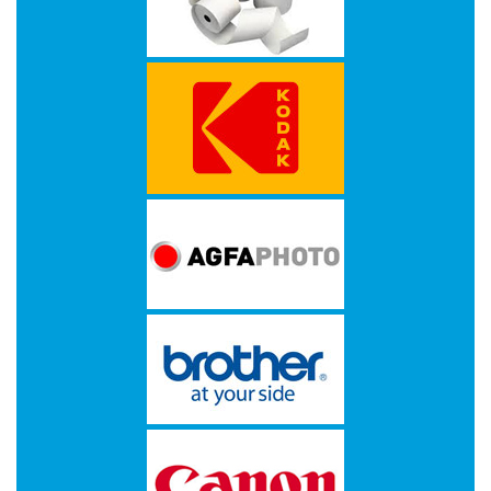
PAPIER
APPLE
AVM
Bedrukte
rollen
BROTHER
CANON
CHERRY
D-
LINK
DATALOGIC
DELL
Double