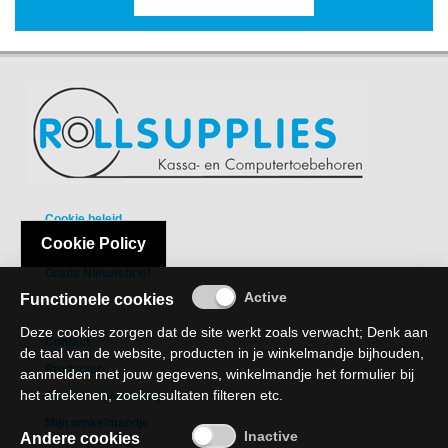
IiYAMA
KENSINGTON
KODAK
KONICA
MINOLTA
KYOCERA
Cookie beleid
Cookie Policy
Privacy Policy
LENOVO
Gratis Nieuwsbrief
LEXMARK
Functionele cookies
LG
Deze cookies zorgen dat de site werkt zoals verwacht; Denk aan
Contact
ELECTRONICS
de taal van de website, producten in je winkelmandje bijhouden,
Producten
aanmelden met jouw gegevens, winkelmandje het formulier bij
LOGITECH
het afrekenen, zoekresultaten filteren etc.
Recht van verzaking
Mijn winkelmandje
MICROSOFT
Andere cookies