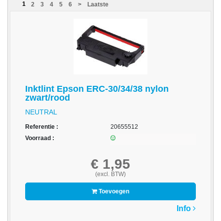
1
2
3
4
5
6
>
Laatste
acc.
voor
alarmsystemen
beveiligingstechnologie
Data
Storage
Inktlint Epson ERC-30/34/38 nylon
zwart/rood
-
NEUTRAL
Data
Cartridges
Referentie :
20655512
en
Voorraad :
Tapes
€ 1,95
Ergonomie
(excl. BTW)
-
Toevoegen
Ergonomische
accessoires
Info