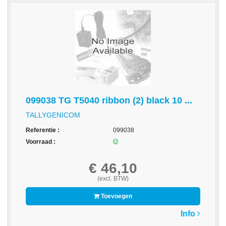
-
Kopieermachines
-
Laserprinter
-
LED
printer
099038 TG T5040 ribbon (2) black 10 ...
-
TALLYGENICOM
Matrixprinters
Referentie :
099038
-
Voorraad :
Monitoren
€ 46,10
-
(excl. BTW)
Multifunctionals
Toevoegen
-
Plotters
Info