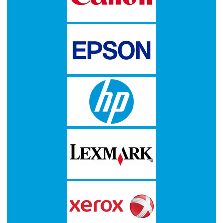
A
DUPLOROLLEN
EPSON
ETIKETTEN
OP
A4
ETIKETTEN
OP
ROL
FUJI
HEWLETT
PACKARD
HP
IBM