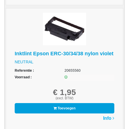
-
Monitorarmen
-
PC,
Laptop
en
Tablethouders
Inktlint Epson ERC-30/34/38 nylon violet
-
NEUTRAL
Standaards
Referentie :
20655560
-
Voorraad :
Zit-
sta
€ 1,95
oplossingen
(excl. BTW)
Etiketten
Toevoegen
-
Info
Etiketten