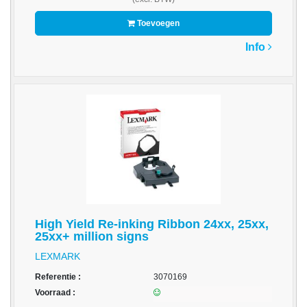
Drives
Toevoegen
-
Harde
Info
schijven
-
Optische
media
Papier
-
A3/A4
Papier
Double
High Yield Re-inking Ribbon 24xx, 25xx,
A
25xx+ million signs
LEXMARK
-
Barcode
Referentie :
3070169
Etiketten
Voorraad :