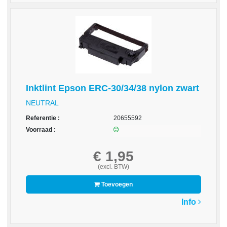
op
A4
-
Etiketten
op
rol
Hardware
Inktlint Epson ERC-30/34/38 nylon zwart
NEUTRAL
-
3D
Referentie :
20655592
printer
Voorraad :
-
€ 1,95
Beamers
(excl. BTW)
en
projectoren
Toevoegen
-
Info
Inkjetprinters