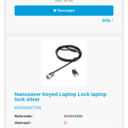
(excl. BTW)
-
Kopieermachines
Toevoegen
-
Info
Laserprinter
-
LED
printer
-
Matrixprinters
-
Monitoren
Nanosaver Keyed Laptop Lock laptop
-
lock silver
Multifunctionals
KENSINGTON
-
Referentie :
K64444WW
Plotters
Voorraad :