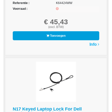
Referentie :
K64424WW
-
Voorraad :
Bedrukte
kassarollen
€ 45,43
(excl. BTW)
-
Kassarollen
Toevoegen
duplo
Info
wit+geel
-
Kassarollen
houtvrij
-
Kassarollen
thermo
-
Pinrollen
thermo
N17 Keyed Laptop Lock For Dell