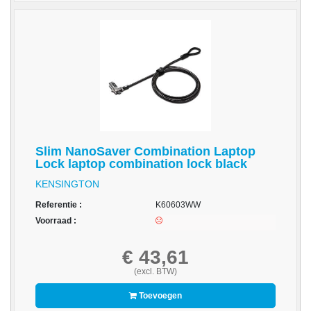
-
Thermo
Transfer
Linten
Promotiemateriaal
Give-
Aways
Reiniging
Slim NanoSaver Combination Laptop
en
Lock laptop combination lock black
Desinfectie
KENSINGTON
-
Referentie :
K60603WW
Reiniging
Voorraad :
en
Desinfectie
€ 43,61
(excl. BTW)
Merken
Toevoegen
A4