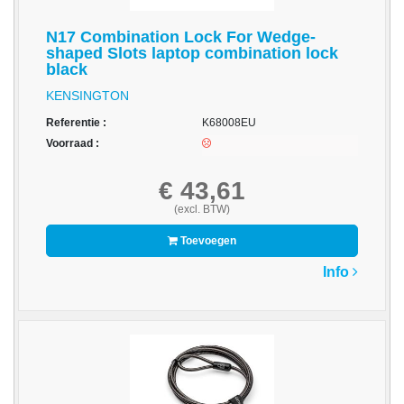
Drives
N17 Combination Lock For Wedge-
-
shaped Slots laptop combination lock
Harde
black
schijven
KENSINGTON
-
Referentie :
K68008EU
Optische
Voorraad :
media
€ 43,61
Papier
(excl. BTW)
-
Toevoegen
A3/A4
Papier
Info
Double
A
-
Barcode
Etiketten