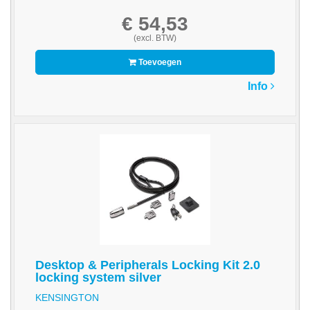
-
€ 54,53
Scanners
(excl. BTW)
-
Thermo
Toevoegen
Transfer
Info
Printers
Kantoor
-
Batterijen
-
Computeraccessoires
-
Kantoormachines
Desktop & Peripherals Locking Kit 2.0
Kassarollen
locking system silver
en
KENSINGTON
Pinrollen