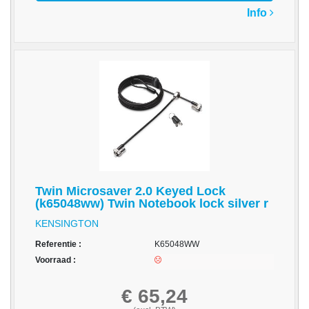
op
Info
A4
-
Etiketten
op
rol
Hardware
-
3D
printer
Twin Microsaver 2.0 Keyed Lock
-
(k65048ww) Twin Notebook lock silver r
Beamers
KENSINGTON
en
projectoren
Referentie :
K65048WW
Voorraad :
-
Inkjetprinters
€ 65,24