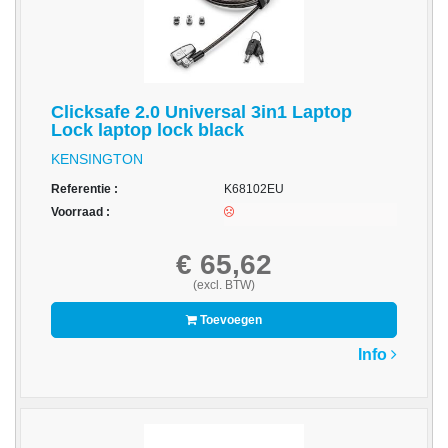
-
Fotopapier
-
Groot
Clicksafe 2.0 Universal 3in1 Laptop
formaat
Lock laptop lock black
-
KENSINGTON
Papier
Referentie :
K68102EU
Voorraad :
-
Thermische
€ 65,62
Etiketten
(excl. BTW)
-
Thermo
Toevoegen
Transfer
Info
Etiketten
Printer
Supplies