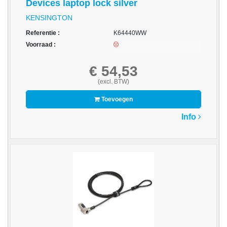
Devices laptop lock silver
Multimedia
KENSINGTON
-
Referentie :
K64440WW
Draagbare
Voorraad :
apparaten
€ 54,53
-
(excl. BTW)
Multimedia
accessoires
Toevoegen
Opslagmedia
Info
-
Accessories
-
Flash
Media
-
Hard