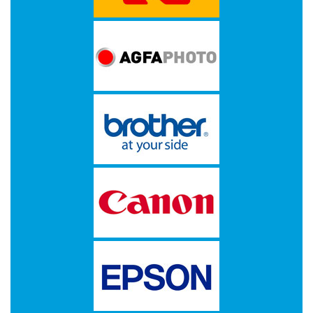
A
DUPLOROLLEN
EPSON
ETIKETTEN
OP
A4
ETIKETTEN
OP
ROL
FUJI
HEWLETT
PACKARD
HP
IBM