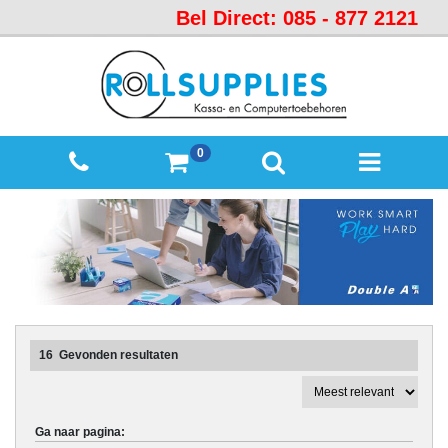
Bel Direct: 085 - 877 2121
Startpagina
Over
ons
Mijn
0
winkelmandje
Mijn
Account
Contact
Sitemap
Offerte
16
Gevonden resultaten
aanvraag
Categorieën
Ga naar pagina:
Beveiliging