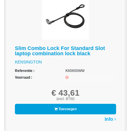
-
3D
Printer
-
Inktlinten
-
Slim Combo Lock For Standard Slot
laptop combination lock black
Print
Cartridges
KENSINGTON
Inkjet
Referentie :
K60600WW
-
Voorraad :
Print
Cartridges
€ 43,61
Toner
(excl. BTW)
-
Toevoegen
Print
Info
Film