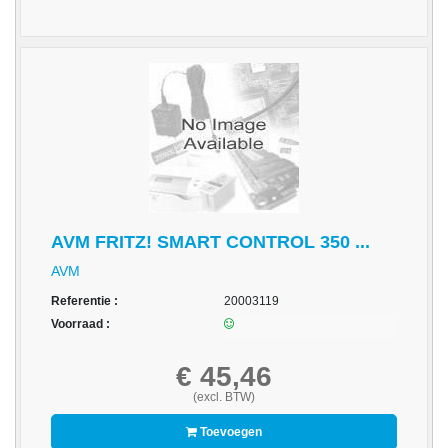
-
Monitorarmen
-
PC,
Laptop
en
Tablethouders
-
Standaards
AVM FRITZ! SMART CONTROL 350 ...
-
AVM
Zit-
Referentie :
20003119
sta
Voorraad :
oplossingen
Etiketten
€ 45,46
(excl. BTW)
-
Etiketten
Toevoegen