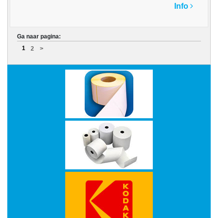
PAPIER
Info
APPLE
Ga naar pagina:
AVM
1
2
>
Bedrukte
rollen
BROTHER
CANON
CHERRY
D-
LINK
DATALOGIC
DELL
Double