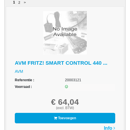
1
2
>
acc.
voor
alarmsystemen
beveiligingstechnologie
Data
Storage
-
AVM FRITZ! SMART CONTROL 440 ...
Data
AVM
Cartridges
en
Referentie :
20003121
Tapes
Voorraad :
Ergonomie
€ 64,04
(excl. BTW)
-
Ergonomische
Toevoegen
accessoires
Info