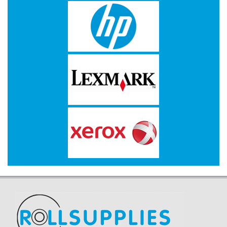
IiYAMA
KENSINGTON
KODAK
KONICA
MINOLTA
KYOCERA
LENOVO
LEXMARK
LG
ELECTRONICS
LOGITECH
MICROSOFT