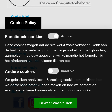
MITSUBISHI
NETGEAR,
Cookie beleid
INC.
Cookie Policy
Privacy Policy
OKI
Gratis Nieuwsbrief
Functionele cookies
PANASONIC
Deze cookies zorgen dat de site werkt zoals verwacht; Denk aan
Contact
PHILIPS
de taal van de website, producten in je winkelmandje bijhouden,
Producten
aanmelden met jouw gegevens, winkelmandje het formulier bij
PINROLLEN
het afrekenen, zoekresultaten filteren etc.
Recht van verzaking
Mijn winkelmandje
QUANTUM
Andere cookies
RICOH
We gebruiken analytische & tracking cookies om te kijken hoe
we de website beter kunnen maken en hoe we content en
Algemene Voorwaarden
SAMSUNG
eventuele reclame kunnen afstemmen op jouw voorkeur.
Sitemap
SHARP
Bewaar voorkeuren
SONY