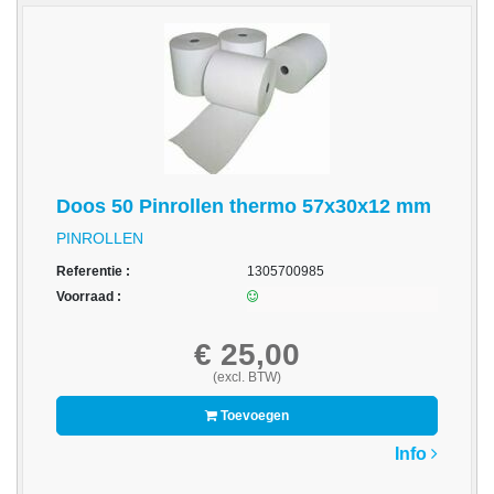
-
Monitorarmen
-
PC,
Laptop
en
Tablethouders
Doos 50 Pinrollen thermo 57x30x12 mm
-
PINROLLEN
Standaards
Referentie :
1305700985
-
Voorraad :
Zit-
sta
€ 25,00
oplossingen
(excl. BTW)
Etiketten
Toevoegen
-
Info
Etiketten