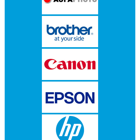
-
Scanners
-
Thermo
Transfer
Printers
Kantoor
-
Batterijen
-
Computeraccessoires
-
Kantoormachines
Kassarollen
en
Pinrollen