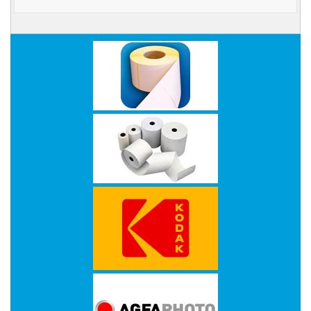
-
Kopieermachines
-
Laserprinter
-
LED
printer
-
Matrixprinters
-
Monitoren
-
Multifunctionals
-
Plotters