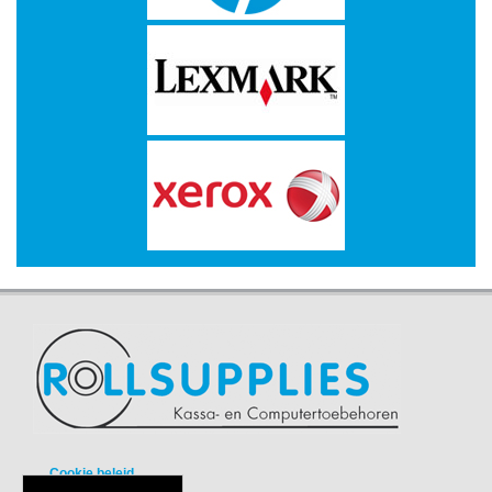
-
Bedrukte
kassarollen
-
Kassarollen
duplo
wit+geel
-
Kassarollen
houtvrij
-
Kassarollen
thermo
-
Pinrollen
thermo
Cookie beleid