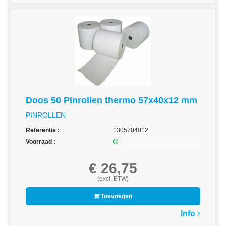
op
A4
-
Etiketten
op
rol
Hardware
Doos 50 Pinrollen thermo 57x40x12 mm
-
3D
PINROLLEN
printer
Referentie :
1305704012
Voorraad :
-
Beamers
€ 26,75
en
projectoren
(excl. BTW)
Toevoegen
-
Inkjetprinters
Info