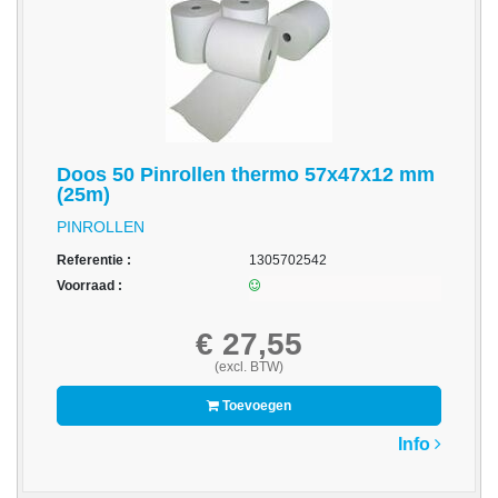
acc.
voor
alarmsystemen
beveiligingstechnologie
Data
Doos 50 Pinrollen thermo 57x47x12 mm
Storage
(25m)
PINROLLEN
-
Data
Referentie :
1305702542
Cartridges
Voorraad :
en
Tapes
€ 27,55
(excl. BTW)
Ergonomie
Toevoegen
-
Ergonomische
Info
accessoires