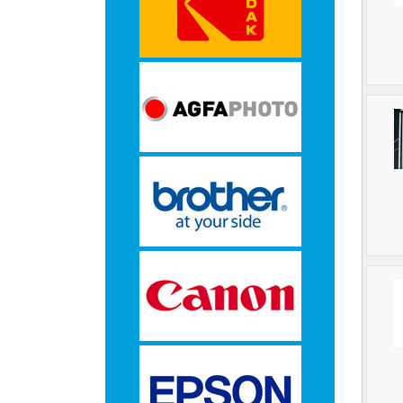
-
Monitorarmen
-
PC,
Laptop
en
Tablethouders
-
Standaards
-
Zit-