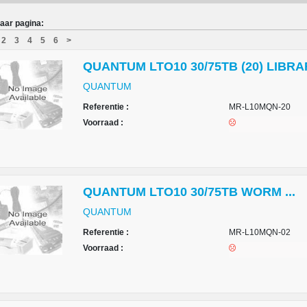
aar pagina:
2
3
4
5
6
>
QUANTUM LTO10 30/75TB (20) LIBRAR
QUANTUM
Referentie :
MR-L10MQN-20
Voorraad :
QUANTUM LTO10 30/75TB WORM ...
QUANTUM
Referentie :
MR-L10MQN-02
Voorraad :