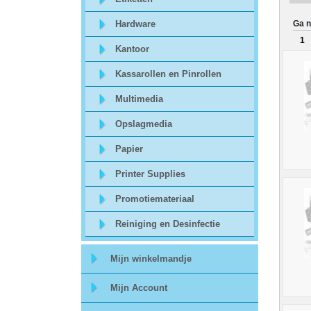
Sitemap
Hardware
Ga n
1
Offerte
Kantoor
aanvraag
Kassarollen en Pinrollen
Multimedia
Categorieën
Opslagmedia
Beveiliging
Papier
Printer Supplies
acc.
Promotiemateriaal
voor
Reiniging en Desinfectie
alarmsystemen
Mijn winkelmandje
beveiligingstechnologie
Mijn Account
Data