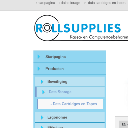
startpagina
data storage
- data cartridges en tapes
Startpagina
Over
ons
Startpagina
Mijn
Producten
winkelmandje
Beveiliging
Mijn
Data Storage
Account
- Data Cartridges en Tapes
Contact
Ergonomie
53
Etiketten