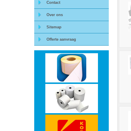
Contact
Storage
Over ons
-
Sitemap
Data
Offerte aanvraag
Cartridges
en
Tapes
Ergonomie
-
Ergonomische
accessoires