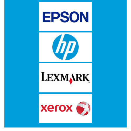
Drives
-
Harde
schijven
-
Optische
media
Papier
-
A3/A4
Papier
Double
A
-
Barcode
Etiketten