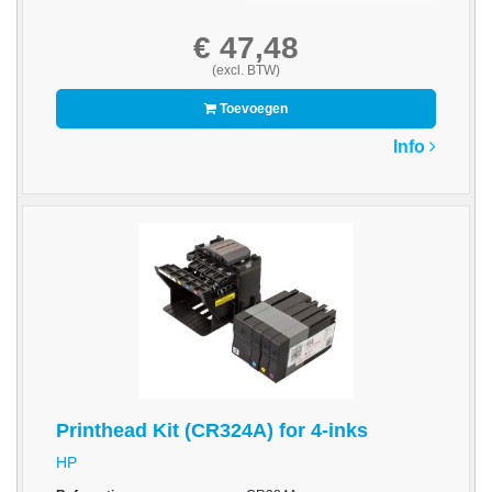
-
Scanners
€ 47,48
(excl. BTW)
-
Thermo
Toevoegen
Transfer
Info
Printers
Kantoor
-
Batterijen
-
Computeraccessoires
-
Kantoormachines
Printhead Kit (CR324A) for 4-inks
Kassarollen
en
HP
Pinrollen