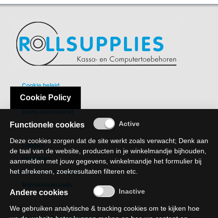
-
Fotopapier
-
Groot
formaat
-
Papier
Cookie beleid
Cookie Policy
Privacy Policy
-
Gratis Nieuwsbrief
Thermische
Functionele cookies
Etiketten
Deze cookies zorgen dat de site werkt zoals verwacht; Denk aan
-
Contact
de taal van de website, producten in je winkelmandje bijhouden,
Thermo
Producten
aanmelden met jouw gegevens, winkelmandje het formulier bij
Transfer
het afrekenen, zoekresultaten filteren etc.
Recht van verzaking
Etiketten
Mijn winkelmandje
Andere cookies
Printer
Supplies
We gebruiken analytische & tracking cookies om te kijken hoe