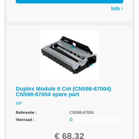
op
A4
Info
-
Etiketten
op
rol
Hardware
-
3D
printer
Duplex Module 6 Cot (CN598-67004)
-
CN598-67004 spare part
Beamers
en
HP
projectoren
Referentie :
CN598-67004
Voorraad :
-
Inkjetprinters
€ 68,32