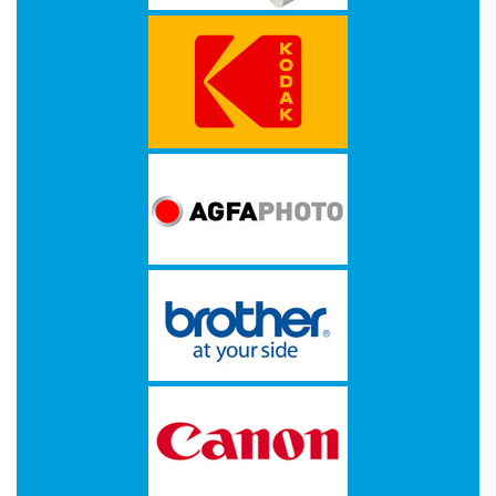
Multimedia
-
Draagbare
apparaten
-
Multimedia
accessoires
Opslagmedia
-
Accessories
-
Flash
Media
-
Hard