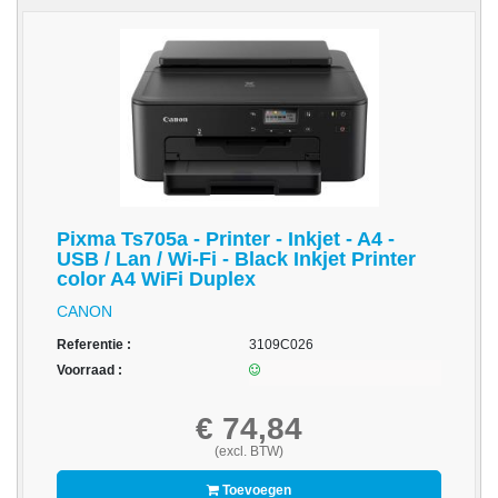
-
Monitorarmen
-
PC,
Laptop
en
Tablethouders
-
Pixma Ts705a - Printer - Inkjet - A4 -
Standaards
USB / Lan / Wi-Fi - Black Inkjet Printer
color A4 WiFi Duplex
-
CANON
Zit-
sta
Referentie :
3109C026
oplossingen
Voorraad :
Etiketten
€ 74,84
-
(excl. BTW)
Etiketten
Toevoegen