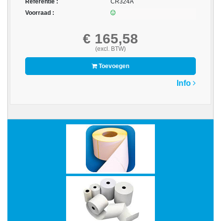
Referentie :
CR324A
Voorraad :
-
Bedrukte
€ 165,58
kassarollen
(excl. BTW)
-
Toevoegen
Kassarollen
duplo
Info
wit+geel
-
Kassarollen
houtvrij
-
Kassarollen
thermo
-
Pinrollen
thermo