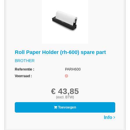
acc.
voor
alarmsystemen
beveiligingstechnologie
Data
Storage
Roll Paper Holder (rh-600) spare part
BROTHER
-
Data
Referentie :
PARH600
Cartridges
Voorraad :
en
Tapes
€ 43,85
(excl. BTW)
Ergonomie
Toevoegen
-
Ergonomische
Info
accessoires