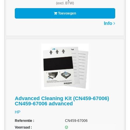
-
(excl. BTW)
Kopieermachines
Toevoegen
-
Info
Laserprinter
-
LED
printer
-
Matrixprinters
-
Monitoren
-
Advanced Cleaning Kit (CN459-67006)
CN459-67006 advanced
Multifunctionals
HP
-
Plotters
Referentie :
CN459-67006
Voorraad :