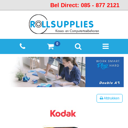
Bel Direct: 085 - 877 2121
Startpagina
Over
ons
Mijn
0
winkelmandje
Mijn
Account
Contact
Sitemap
Offerte
Afdrukken
aanvraag
Categorieën
Beveiliging