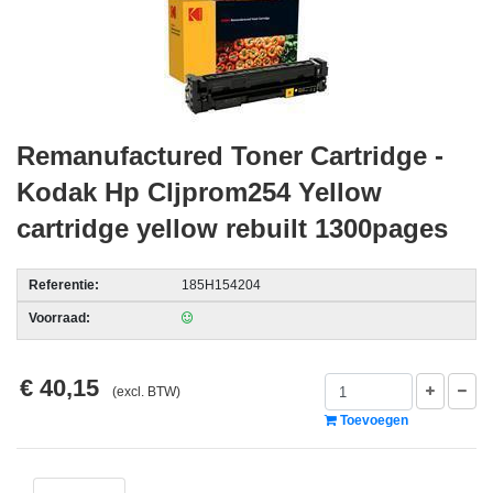
acc.
voor
alarmsystemen
beveiligingstechnologie
Remanufactured Toner Cartridge -
Data
Kodak Hp Cljprom254 Yellow
Storage
cartridge yellow rebuilt 1300pages
-
Data
Cartridges
Referentie:
185H154204
en
Voorraad:
Tapes
Ergonomie
€ 40,15
(excl. BTW)
-
Toevoegen
Ergonomische
accessoires