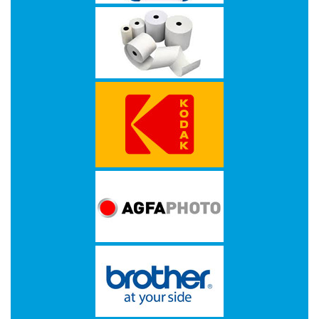
op
A4
-
Etiketten
op
rol
Hardware
-
3D
printer
-
Beamers
en
projectoren
-
Inkjetprinters