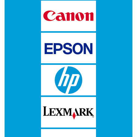
-
Kopieermachines
-
Laserprinter
-
LED
printer
-
Matrixprinters
-
Monitoren
-
Multifunctionals
-
Plotters