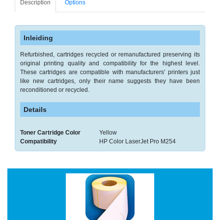
Description
Options
-
Monitorarmen
-
Inleiding
PC,
Refurbished, cartridges recycled or remanufactured preserving its
Laptop
original printing quality and compatibility for the highest level.
en
These cartridges are compatible with manufacturers' printers just
Tablethouders
like new cartridges, only their name suggests they have been
reconditioned or recycled.
-
Standaards
Details
-
Toner Cartridge Color
Yellow
Zit-
Compatibility
HP Color LaserJet Pro M254
sta
oplossingen
Etiketten
-
Etiketten