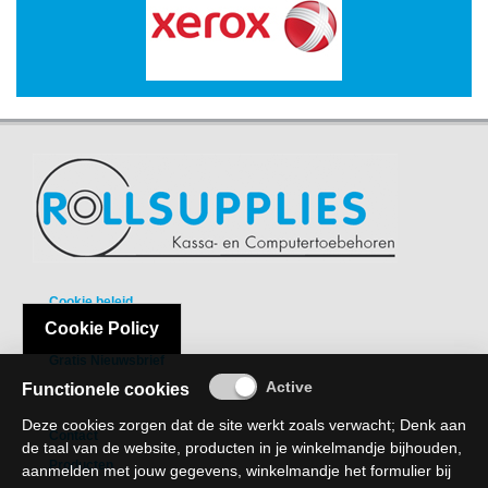
-
Scanners
-
Thermo
Transfer
Printers
Kantoor
-
Batterijen
-
Cookie beleid
Computeraccessoires
Cookie Policy
Privacy Policy
Gratis Nieuwsbrief
-
Functionele cookies
Kantoormachines
Deze cookies zorgen dat de site werkt zoals verwacht; Denk aan
Kassarollen
Contact
de taal van de website, producten in je winkelmandje bijhouden,
en
Producten
aanmelden met jouw gegevens, winkelmandje het formulier bij
Pinrollen