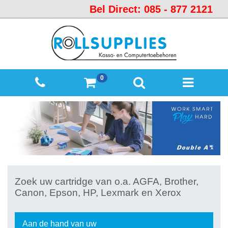
Bel Direct: 085 - 877 2121
Startpagina
Over
ons
Mijn
0
winkelmandje
Mijn
Account
Contact
Sitemap
Offerte
Zoek uw cartridge van o.a. AGFA, Brother,
aanvraag
Canon, Epson, HP, Lexmark en Xerox
Categorieën
Beveiliging
Aan de hand van uw