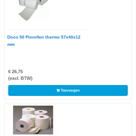
-
Fotopapier
-
Groot
formaat
Doos 50 Pinrollen thermo 57x40x12
mm
-
Papier
-
€ 26,75
Thermische
(excl. BTW)
Etiketten
-
Toevoegen
Thermo
Transfer
Etiketten
Printer
Supplies