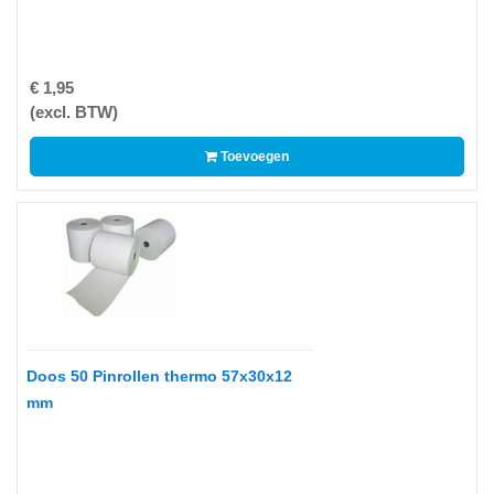
-
Bedrukte
kassarollen
€ 1,95
(excl. BTW)
-
Kassarollen
Toevoegen
duplo
wit+geel
-
Kassarollen
houtvrij
-
Kassarollen
Doos 50 Pinrollen thermo 57x30x12
thermo
mm
-
Pinrollen
thermo