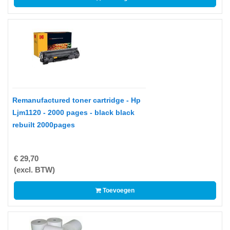
Drives
-
Harde
schijven
-
Optische
media
Remanufactured toner cartridge - Hp
Papier
Ljm1120 - 2000 pages - black black
rebuilt 2000pages
-
A3/A4
Papier
€ 29,70
Double
(excl. BTW)
A
Toevoegen
-
Barcode
Etiketten