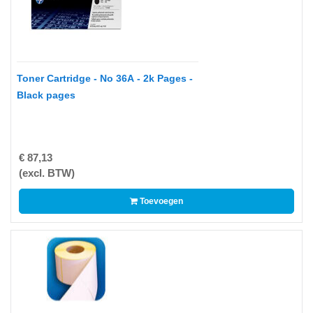
-
Kopieermachines
-
Laserprinter
Toner Cartridge - No 36A - 2k Pages -
-
Black pages
LED
printer
-
€ 87,13
Matrixprinters
(excl. BTW)
-
Toevoegen
Monitoren
-
Multifunctionals
-
Plotters