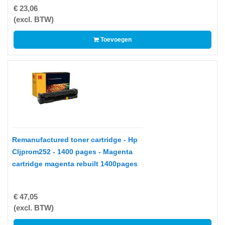
PAPIER
€ 23,06
(excl. BTW)
APPLE
Toevoegen
AVM
Bedrukte
rollen
BROTHER
CANON
CHERRY
Remanufactured toner cartridge - Hp
Cljprom252 - 1400 pages - Magenta
D-
cartridge magenta rebuilt 1400pages
LINK
DATALOGIC
€ 47,05
DELL
(excl. BTW)
Double