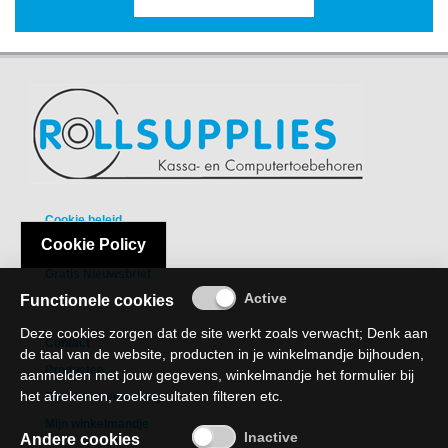
Cookie beleid
Cookie Policy
Privacy Policy
Gratis Nieuwsbrief
Functionele cookies
Deze cookies zorgen dat de site werkt zoals verwacht; Denk aan
Contact
de taal van de website, producten in je winkelmandje bijhouden,
Producten
aanmelden met jouw gegevens, winkelmandje het formulier bij
het afrekenen, zoekresultaten filteren etc.
Recht van verzaking
Mijn winkelmandje
Andere cookies