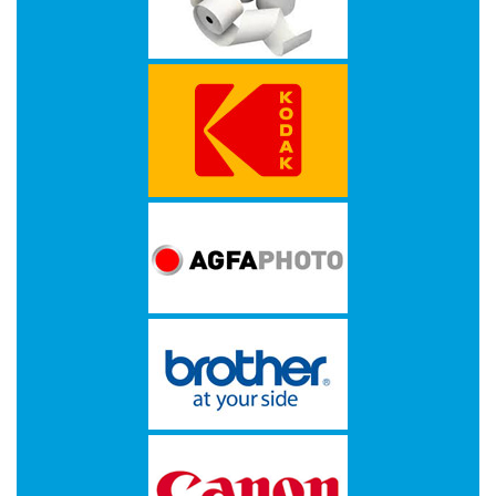
TARGUS
TOSHIBA
TP-
LINK
TECHNOLOGIES
TRUST
VERBATIM
XEROX
&
VISIONEER
XEROX
&
VISIONEER