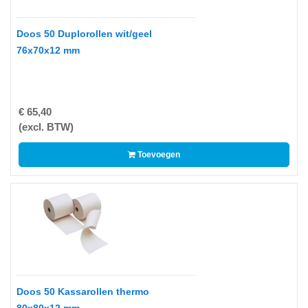
-
3D
Doos 50 Duplorollen wit/geel
Printer
76x70x12 mm
-
Inktlinten
-
€ 65,40
Print
(excl. BTW)
Cartridges
Inkjet
Toevoegen
-
Print
Cartridges
Toner
-
Print
Film
Doos 50 Kassarollen thermo