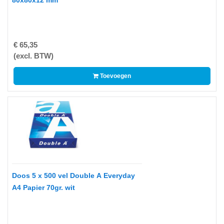
80x80x12 mm
-
Thermo
Transfer
Linten
€ 65,35
Promotiemateriaal
(excl. BTW)
Give-
Toevoegen
Aways
Reiniging
en
Desinfectie
-
Reiniging
en
Doos 5 x 500 vel Double A Everyday
Desinfectie
A4 Papier 70gr. wit
Merken
A4