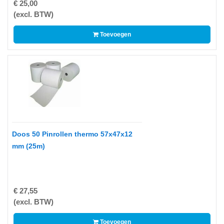
€ 25,00
Multimedia
(excl. BTW)
-
Toevoegen
Draagbare
apparaten
-
Multimedia
accessoires
Opslagmedia
-
Doos 50 Pinrollen thermo 57x47x12
Accessories
mm (25m)
-
Flash
Media
€ 27,55
(excl. BTW)
-
Hard
Toevoegen