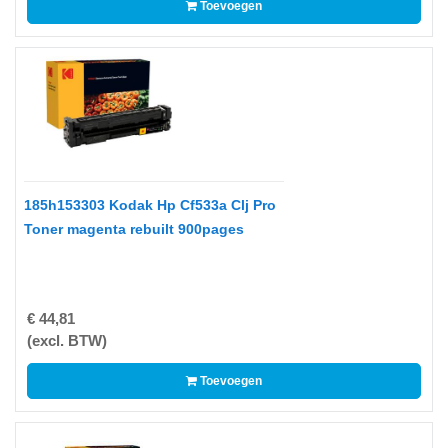
Toevoegen
A
DUPLOROLLEN
EPSON
ETIKETTEN
OP
A4
185h153303 Kodak Hp Cf533a Clj Pro
ETIKETTEN
Toner magenta rebuilt 900pages
OP
ROL
FUJI
€ 44,81
(excl. BTW)
HEWLETT
PACKARD
Toevoegen
HP
IBM