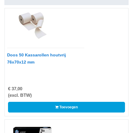
op
A4
-
Etiketten
op
rol
Hardware
Doos 50 Kassarollen houtvrij
-
76x70x12 mm
3D
printer
-
€ 37,00
Beamers
(excl. BTW)
en
projectoren
Toevoegen
-
Inkjetprinters