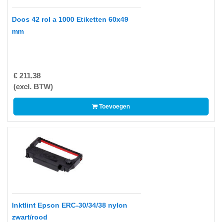
-
Scanners
Doos 42 rol a 1000 Etiketten 60x49
mm
-
Thermo
Transfer
Printers
€ 211,38
Kantoor
(excl. BTW)
-
Toevoegen
Batterijen
-
Computeraccessoires
-
Kantoormachines
Kassarollen
Inktlint Epson ERC-30/34/38 nylon
en
zwart/rood
Pinrollen