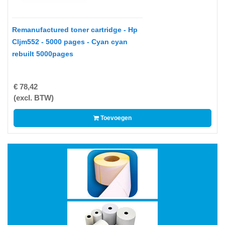
MITSUBISHI
NETGEAR,
Remanufactured toner cartridge - Hp
INC.
Cljm552 - 5000 pages - Cyan cyan
rebuilt 5000pages
OKI
PANASONIC
€ 78,42
(excl. BTW)
PHILIPS
PINROLLEN
Toevoegen
QUANTUM
RICOH
SAMSUNG
SHARP
SONY