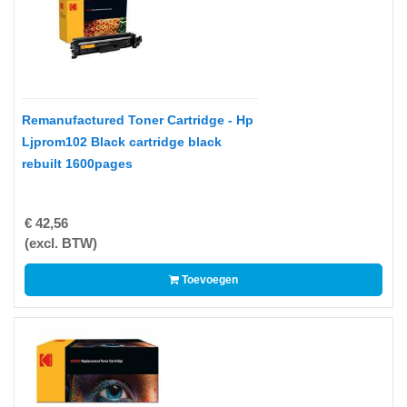
IiYAMA
KENSINGTON
KODAK
Remanufactured Toner Cartridge - Hp
KONICA
Ljprom102 Black cartridge black
MINOLTA
rebuilt 1600pages
KYOCERA
€ 42,56
LENOVO
(excl. BTW)
LEXMARK
Toevoegen
LG
ELECTRONICS
LOGITECH
MICROSOFT