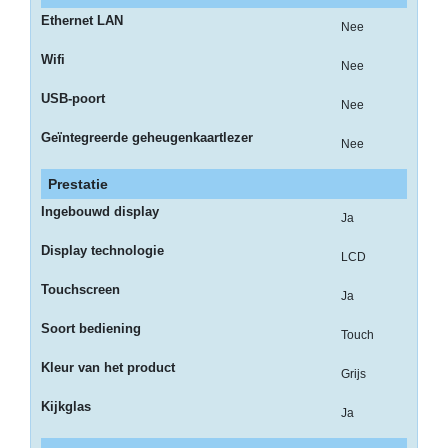
op
Ethernet LAN
A4
Nee
Wifi
-
Nee
Etiketten
USB-poort
Nee
op
rol
Geïntegreerde geheugenkaartlezer
Nee
Hardware
Prestatie
-
Ingebouwd display
Ja
3D
printer
Display technologie
LCD
-
Touchscreen
Ja
Beamers
Soort bediening
en
Touch
projectoren
Kleur van het product
Grijs
-
Kijkglas
Ja
Inkjetprinters