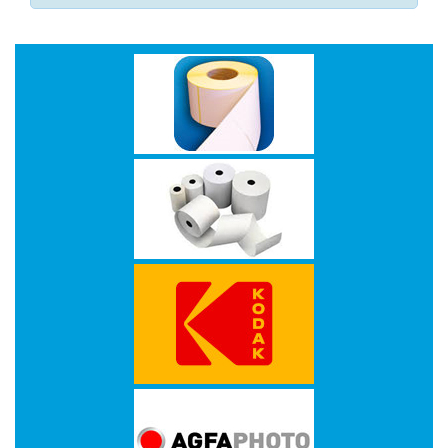
-
Scanners
-
Thermo
Transfer
Printers
Kantoor
-
Batterijen
-
Computeraccessoires
-
Kantoormachines
Kassarollen
en
Pinrollen