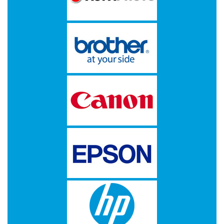
-
Bedrukte
kassarollen
-
Kassarollen
duplo
wit+geel
-
Kassarollen
houtvrij
-
Kassarollen
thermo
-
Pinrollen
thermo