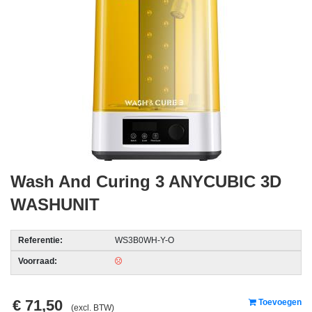
acc.
voor
alarmsystemen
beveiligingstechnologie
Data
Storage
-
Data
Wash And Curing 3 ANYCUBIC 3D
Cartridges
en
WASHUNIT
Tapes
Ergonomie
Referentie:
WS3B0WH-Y-O
Voorraad:
-
Ergonomische
accessoires
€ 71,50
Toevoegen
(excl. BTW)