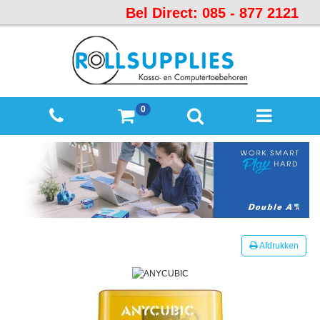
Bel Direct: 085 - 877 2121
Startpagina
Over
ons
Mijn
0
winkelmandje
Mijn
Account
Contact
Sitemap
Offerte
Afdrukken
aanvraag
Categorieën
Beveiliging