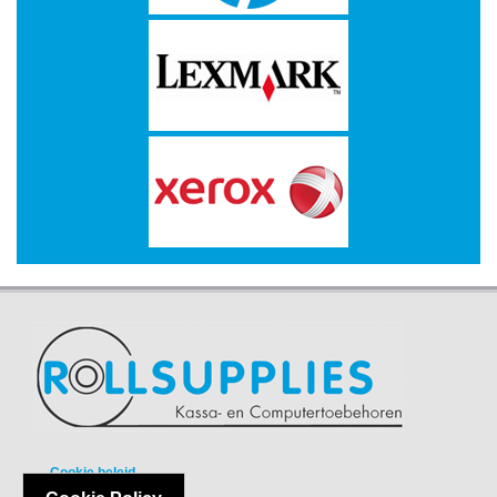
Multimedia
-
Draagbare
apparaten
-
Multimedia
accessoires
Opslagmedia
-
Accessories
-
Flash
Media
-
Cookie beleid
Hard