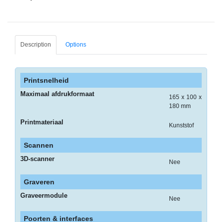
-
Monitorarmen
-
Description
Options
PC,
Laptop
en
Tablethouders
Printsnelheid
Maximaal afdrukformaat
165 x 100 x
-
180 mm
Standaards
Printmateriaal
Kunststof
-
Zit-
Scannen
sta
3D-scanner
oplossingen
Nee
Etiketten
Graveren
Graveermodule
Nee
-
Etiketten
Poorten & interfaces