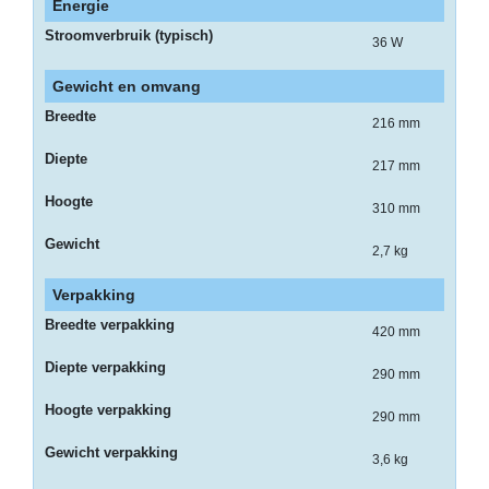
Energie
-
Kopieermachines
Stroomverbruik (typisch)
36 W
-
Gewicht en omvang
Laserprinter
Breedte
216 mm
-
Diepte
LED
217 mm
printer
Hoogte
310 mm
-
Gewicht
2,7 kg
Matrixprinters
Verpakking
-
Monitoren
Breedte verpakking
420 mm
-
Diepte verpakking
290 mm
Multifunctionals
Hoogte verpakking
290 mm
-
Gewicht verpakking
Plotters
3,6 kg