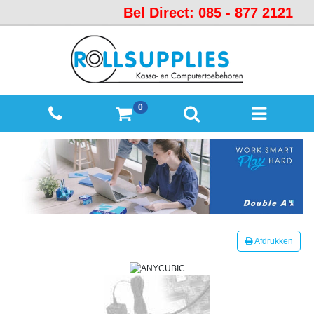
Bel Direct: 085 - 877 2121
Startpagina
Over
ons
Mijn
0
winkelmandje
Mijn
Account
Contact
Sitemap
Offerte
Afdrukken
aanvraag
Categorieën
Beveiliging