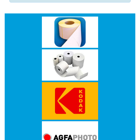
-
Monitorarmen
-
PC,
Laptop
en
Tablethouders
-
Standaards
-
Zit-
sta
oplossingen
Etiketten
-
Etiketten