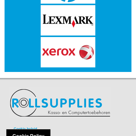
-
Kopieermachines
-
Laserprinter
-
LED
printer
-
Matrixprinters
-
Monitoren
-
Multifunctionals
-
Plotters
Cookie beleid