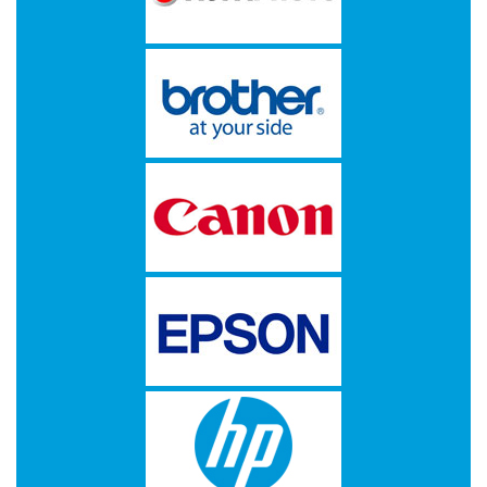
op
A4
-
Etiketten
op
rol
Hardware
-
3D
printer
-
Beamers
en
projectoren
-
Inkjetprinters