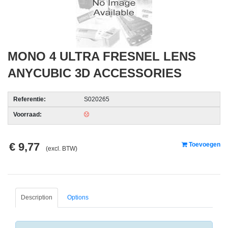
acc.
voor
alarmsystemen
MONO 4 ULTRA FRESNEL LENS
beveiligingstechnologie
ANYCUBIC 3D ACCESSORIES
Data
Storage
Referentie:
S020265
-
Voorraad:
Data
Cartridges
en
€ 9,77
Toevoegen
(excl. BTW)
Tapes
Ergonomie
-
Description
Options
Ergonomische
accessoires