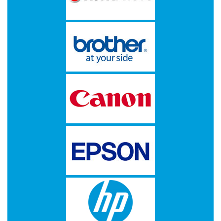
op
A4
-
Etiketten
op
rol
Hardware
-
3D
printer
-
Beamers
en
projectoren
-
Inkjetprinters