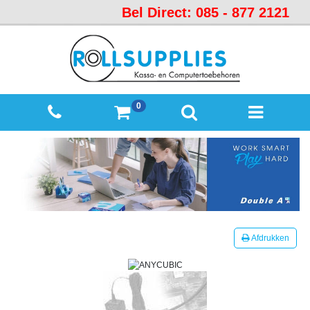
Bel Direct: 085 - 877 2121
Startpagina
Over
ons
Mijn
0
winkelmandje
Mijn
Account
Contact
Sitemap
Offerte
Afdrukken
aanvraag
Categorieën
Beveiliging