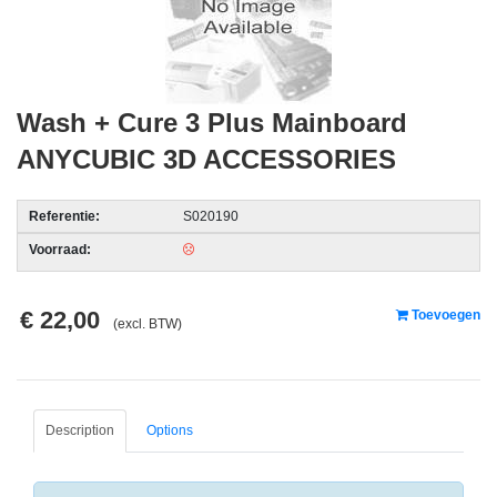
acc.
voor
alarmsystemen
Wash + Cure 3 Plus Mainboard
beveiligingstechnologie
ANYCUBIC 3D ACCESSORIES
Data
Storage
Referentie:
S020190
-
Voorraad:
Data
Cartridges
en
€ 22,00
Toevoegen
(excl. BTW)
Tapes
Ergonomie
-
Description
Options
Ergonomische
accessoires