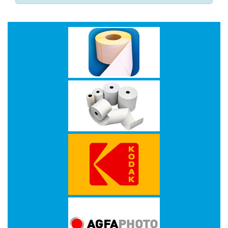
-
Monitorarmen
-
PC,
Laptop
en
Tablethouders
-
Standaards
-
Zit-
sta
oplossingen
Etiketten
-
Etiketten