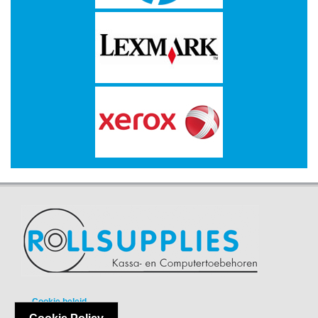
-
Kopieermachines
-
Laserprinter
-
LED
printer
-
Matrixprinters
-
Monitoren
-
Multifunctionals
-
Plotters
Cookie beleid