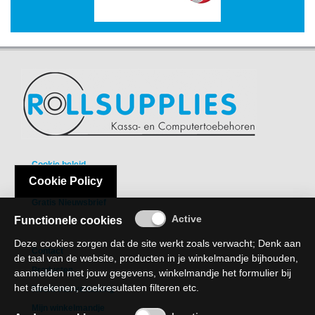
-
Scanners
-
Thermo
Transfer
Printers
Kantoor
-
Cookie beleid
Batterijen
Cookie Policy
Privacy Policy
-
Gratis Nieuwsbrief
Computeraccessoires
Functionele cookies
-
Deze cookies zorgen dat de site werkt zoals verwacht; Denk aan
Kantoormachines
Contact
de taal van de website, producten in je winkelmandje bijhouden,
Producten
aanmelden met jouw gegevens, winkelmandje het formulier bij
Kassarollen
het afrekenen, zoekresultaten filteren etc.
Recht van verzaking
en
Mijn winkelmandje
Pinrollen