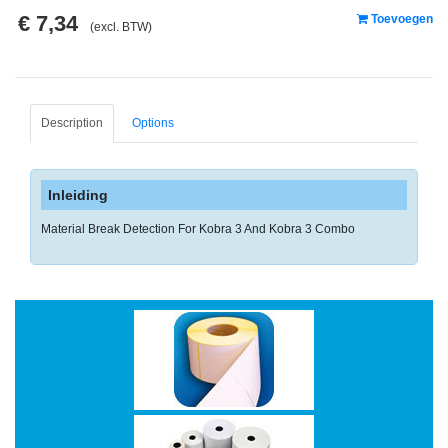
-
€ 7,34
Toevoegen
(excl. BTW)
Monitorarmen
-
PC,
Laptop
Description
Options
en
Tablethouders
Inleiding
-
Standaards
Material Break Detection For Kobra 3 And Kobra 3 Combo
-
Zit-
sta
oplossingen
Etiketten
-
Etiketten