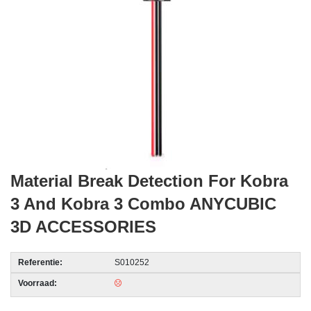
acc.
voor
alarmsystemen
beveiligingstechnologie
Data
Storage
-
Data
Material Break Detection For Kobra
Cartridges
en
3 And Kobra 3 Combo ANYCUBIC
Tapes
3D ACCESSORIES
Ergonomie
-
Referentie:
S010252
Ergonomische
Voorraad:
accessoires