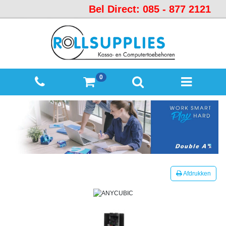
Bel Direct: 085 - 877 2121
Startpagina
Over
ons
Mijn
0
winkelmandje
Mijn
Account
Contact
Sitemap
Offerte
Afdrukken
aanvraag
Categorieën
Beveiliging