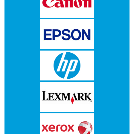
-
Kopieermachines
-
Laserprinter
-
LED
printer
-
Matrixprinters
-
Monitoren
-
Multifunctionals
-
Plotters