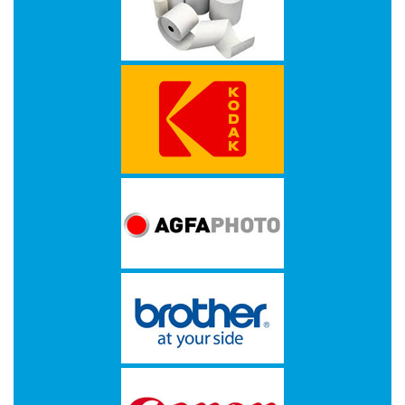
op
A4
-
Etiketten
op
rol
Hardware
-
3D
printer
-
Beamers
en
projectoren
-
Inkjetprinters