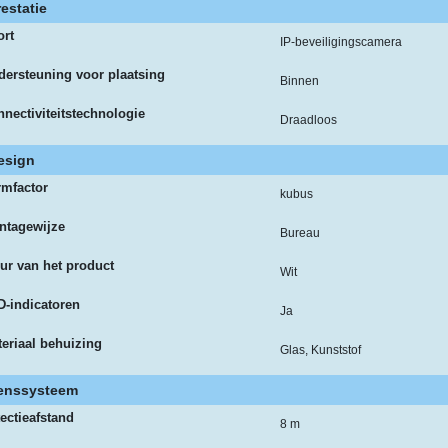
restatie
ort
IP-beveiligingscamera
ersteuning voor plaatsing
Binnen
nectiviteitstechnologie
Draadloos
esign
rmfactor
kubus
ntagewijze
Bureau
ur van het product
Wit
-indicatoren
Ja
eriaal behuizing
Glas, Kunststof
enssysteem
ectieafstand
8 m