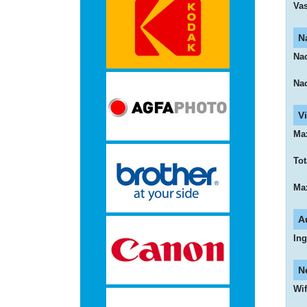
Vas
-
Monitorarmen
N
Nac
-
Nac
PC,
V
Laptop
Ma
en
Tot
Tablethouders
Ma
-
A
Standaards
In
-
N
Wif
Zit-