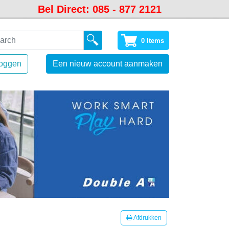
Bel Direct: 085 - 877 2121
0 Items
loggen
Een nieuw account aanmaken
Afdrukken