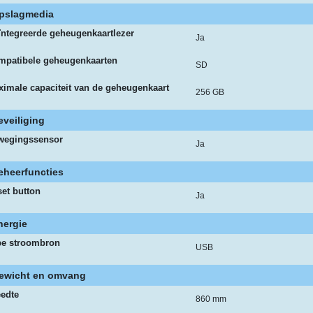
pslagmedia
ntegreerde geheugenkaartlezer
Ja
mpatibele geheugenkaarten
SD
imale capaciteit van de geheugenkaart
256 GB
eveiliging
wegingssensor
Ja
eheerfuncties
et button
Ja
nergie
pe stroombron
USB
ewicht en omvang
eedte
860 mm