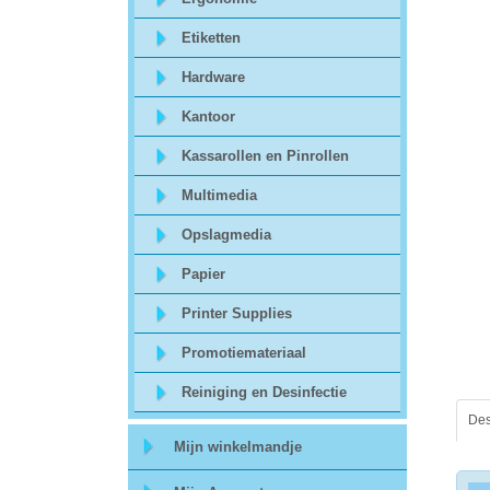
Sitemap
Etiketten
Offerte
Hardware
aanvraag
Kantoor
Kassarollen en Pinrollen
Categorieën
Multimedia
Beveiliging
Opslagmedia
Papier
acc.
Printer Supplies
voor
Promotiemateriaal
alarmsystemen
Reiniging en Desinfectie
beveiligingstechnologie
Des
Mijn winkelmandje
Data