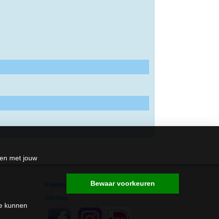
den met jouw
Bewaar voorkeuren
Algemene Voorwaarden
Sitemap
me kunnen