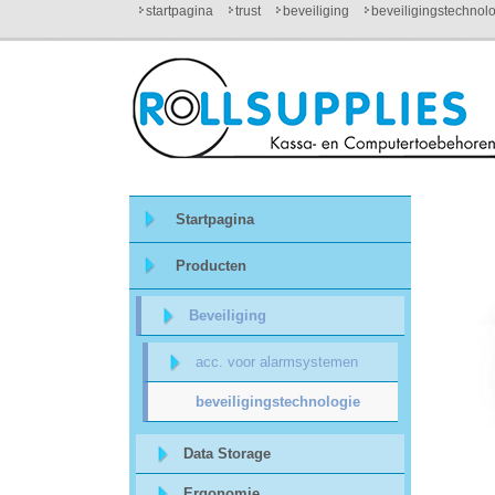
startpagina
trust
beveiliging
beveiligingstechnol
Startpagina
Over
ons
Startpagina
Mijn
Producten
winkelmandje
Beveiliging
Mijn
acc. voor alarmsystemen
Account
beveiligingstechnologie
Contact
Data Storage
Ergonomie