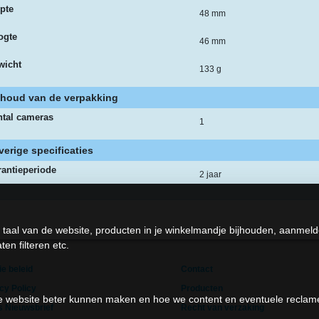
pte
48 mm
ogte
46 mm
wicht
133 g
nhoud van de verpakking
ntal cameras
1
verige specificaties
antieperiode
2 jaar
 taal van de website, producten in je winkelmandje bijhouden, aanmel
en filteren etc.
e beleid
Contact
cy Policy
Producten
 de website beter kunnen maken en hoe we content en eventuele recla
s Nieuwsbrief
Recht van verzaking