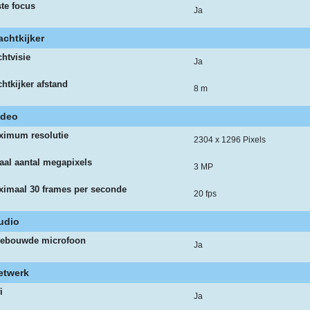
te focus
Ja
achtkijker
htvisie
Ja
htkijker afstand
8 m
ideo
ximum resolutie
2304 x 1296 Pixels
aal aantal megapixels
3 MP
ximaal 30 frames per seconde
20 fps
udio
gebouwde microfoon
Ja
etwerk
i
Ja