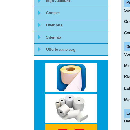
Mijn Account
P
Storage
So
Contact
Ond
-
Over ons
Con
Data
Sitemap
Cartridges
D
Offerte aanvraag
Vo
en
Tapes
Mo
Kle
Ergonomie
LED
-
Mat
Ergonomische
L
accessoires
Det