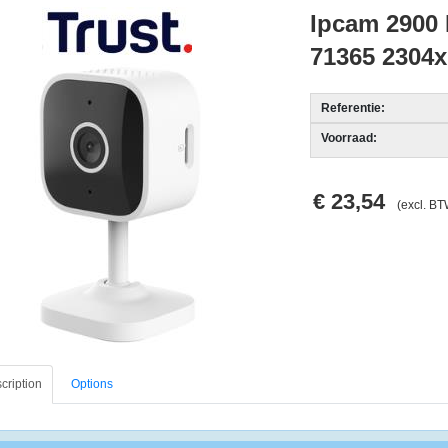
Ipcam 2900 
71365 2304x
Referentie:
Voorraad:
€ 23,54
(excl. BT
cription
Options