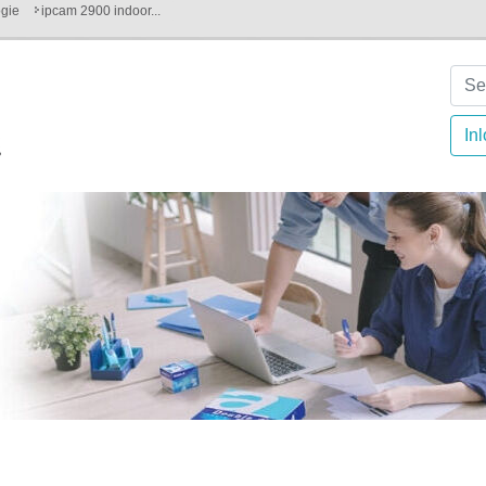
ogie
ipcam 2900 indoor...
In