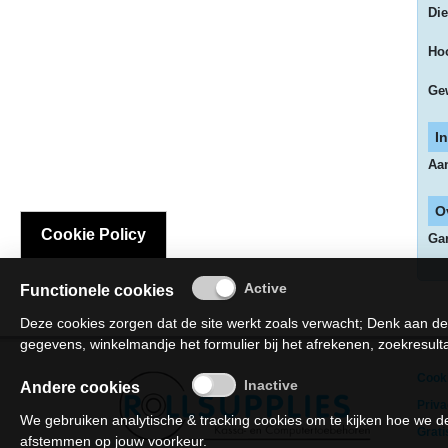
Die
Hardware
Ho
Ge
-
3D
I
Aa
printer
O
-
Cookie Policy
Gar
Beamers
Functionele cookies
en
Deze cookies zorgen dat de site werkt zoals verwacht; Denk aan de
projectoren
gegevens, winkelmandje het formulier bij het afrekenen, zoekresultat
Cooki
-
Andere cookies
Priva
We gebruiken analytische & tracking cookies om te kijken hoe we
Inkjetprinters
Grati
afstemmen op jouw voorkeur.