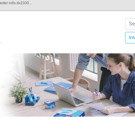
ster rolls dx2330...
In