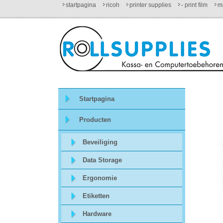
startpagina
ricoh
printer supplies
- print film
ma
Startpagina
Over
ons
Startpagina
Mijn
Producten
winkelmandje
Beveiliging
Mijn
Data Storage
Account
Ergonomie
Etiketten
Contact
Hardware