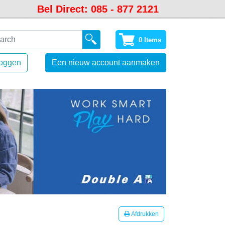
Bel Direct: 085 - 877 2121
0 Items
loggen
Een nieuw account aanmaken
Afdrukken