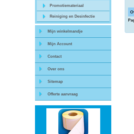
Promotiemateriaal
Storage
O
Reiniging en Desinfectie
Pa
-
Mijn winkelmandje
Data
Mijn Account
Cartridges
Contact
en
Tapes
Over ons
Sitemap
Ergonomie
Offerte aanvraag
-
Ergonomische
accessoires