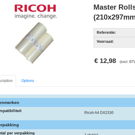
Master Roll
(210x297mm
Referentie:
Voorraad:
€ 12,98
(excl. BT
cription
Options
enmerken
patibiliteit
Ricoh A4 DX2330
erpakking
tal per verpakking