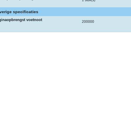
1 stuk(s)
verige specificaties
ginaopbrengst voetnoot
200000