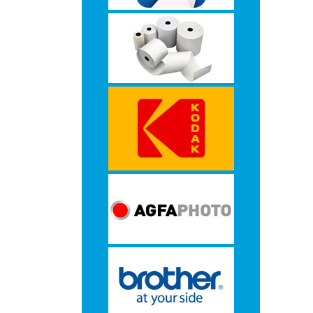
-
Monitorarmen
-
PC,
Laptop
en
Tablethouders
-
Standaards
-
Zit-