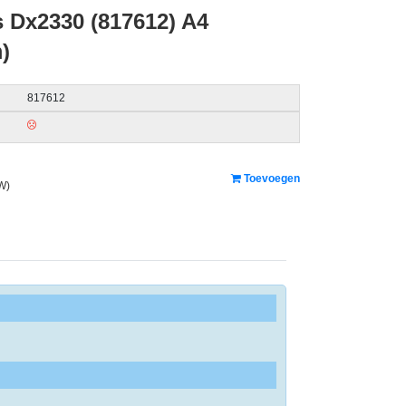
s Dx2330 (817612) A4
)
817612
Toevoegen
W)