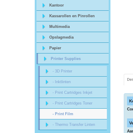
Sitemap
Kantoor
Kassarollen en Pinrollen
Offerte
Multimedia
aanvraag
Opslagmedia
Categorieën
Papier
Printer Supplies
Beveiliging
- 3D Printer
acc.
Des
- Inktlinten
voor
- Print Cartridges Inkjet
alarmsystemen
K
- Print Cartridges Toner
Com
beveiligingstechnologie
- Print Film
V
- Thermo Transfer Linten
Data
Aan