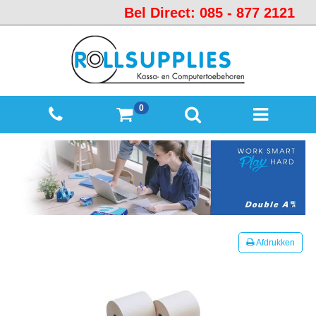
Bel Direct: 085 - 877 2121
Startpagina
Over
ons
Mijn
0
winkelmandje
Mijn
Account
Contact
Sitemap
Offerte
Afdrukken
aanvraag
Categorieën
Beveiliging