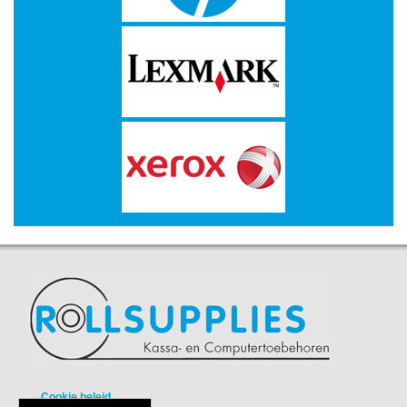
-
Kopieermachines
-
Laserprinter
-
LED
printer
-
Matrixprinters
-
Monitoren
-
Multifunctionals
-
Plotters
Cookie beleid