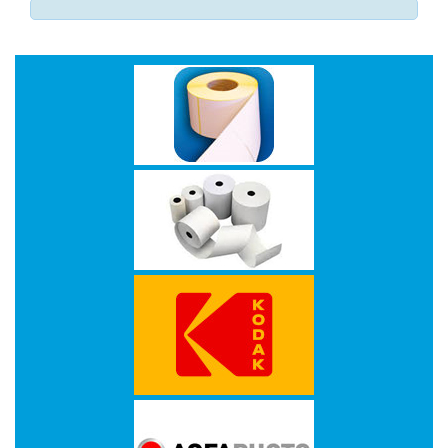
-
Monitorarmen
-
PC,
Laptop
en
Tablethouders
-
Standaards
-
Zit-
sta
oplossingen
Etiketten
-
Etiketten