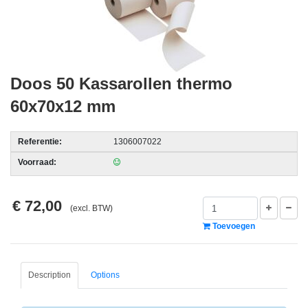
acc.
voor
alarmsystemen
beveiligingstechnologie
Doos 50 Kassarollen thermo
60x70x12 mm
Data
Storage
Referentie:
1306007022
-
Data
Voorraad:
Cartridges
en
€ 72,00
Tapes
(excl. BTW)
Toevoegen
Ergonomie
-
Ergonomische
Description
Options
accessoires