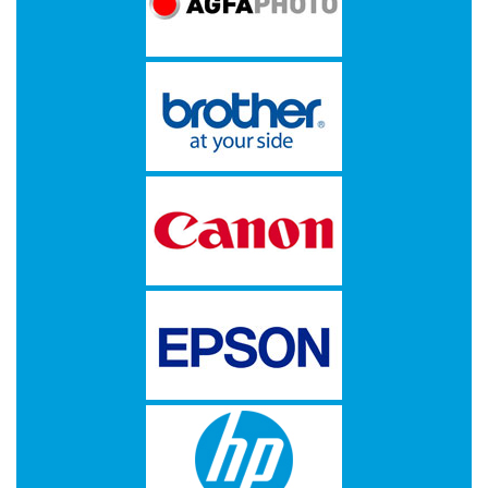
op
A4
-
Etiketten
op
rol
Hardware
-
3D
printer
-
Beamers
en
projectoren
-
Inkjetprinters