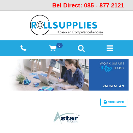
Bel Direct: 085 - 877 2121
Startpagina
Over
ons
Mijn
0
winkelmandje
Mijn
Account
Contact
Sitemap
Offerte
Afdrukken
aanvraag
Categorieën
Beveiliging