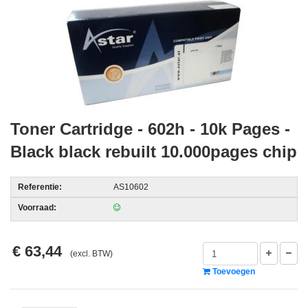
acc.
voor
alarmsystemen
beveiligingstechnologie
Data
Storage
Toner Cartridge - 602h - 10k Pages -
-
Black black rebuilt 10.000pages chip
Data
Cartridges
Referentie:
AS10602
en
Tapes
Voorraad:
Ergonomie
€ 63,44
(excl. BTW)
-
Toevoegen
Ergonomische
accessoires