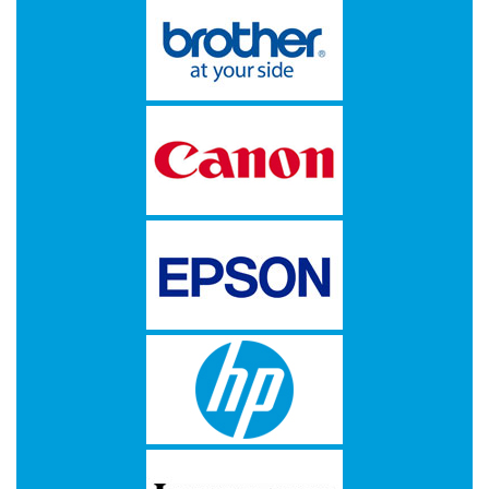
-
Kopieermachines
-
Laserprinter
-
LED
printer
-
Matrixprinters
-
Monitoren
-
Multifunctionals
-
Plotters