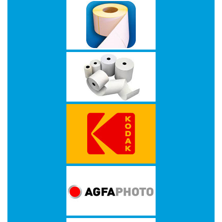
op
A4
-
Etiketten
op
rol
Hardware
-
3D
printer
-
Beamers
en
projectoren
-
Inkjetprinters