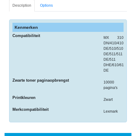
-
Description
Options
Monitorarmen
-
Kenmerken
PC,
Laptop
Compatibiliteit
MX 310
en
DN/410/410
Tablethouders
DE/510/510
DE/511/511
DE/511
-
DHE/610/610
Standaards
DE
-
Zwarte toner paginaopbrengst
10000
Zit-
pagina's
sta
Printkleuren
oplossingen
Zwart
Merkcompatibiliteit
Etiketten
Lexmark
-
Etiketten