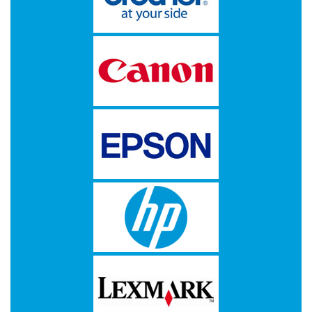
-
Scanners
-
Thermo
Transfer
Printers
Kantoor
-
Batterijen
-
Computeraccessoires
-
Kantoormachines
Kassarollen
en
Pinrollen