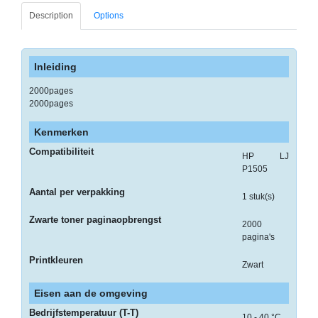
-
Description
Options
Monitorarmen
-
Inleiding
PC,
Laptop
2000pages
en
2000pages
Tablethouders
Kenmerken
-
Compatibiliteit
HP LJ
Standaards
P1505
-
Aantal per verpakking
1 stuk(s)
Zit-
sta
Zwarte toner paginaopbrengst
2000
oplossingen
pagina's
Etiketten
Printkleuren
Zwart
-
Eisen aan de omgeving
Etiketten
Bedrijfstemperatuur (T-T)
10 - 40 °C