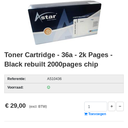
acc.
voor
alarmsystemen
beveiligingstechnologie
Data
Storage
Toner Cartridge - 36a - 2k Pages -
-
Black rebuilt 2000pages chip
Data
Cartridges
en
Referentie:
AS10436
Tapes
Voorraad:
Ergonomie
€ 29,00
(excl. BTW)
-
Ergonomische
Toevoegen
accessoires