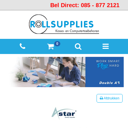
Bel Direct: 085 - 877 2121
Startpagina
Over
ons
Mijn
0
winkelmandje
Mijn
Account
Contact
Sitemap
Offerte
Afdrukken
aanvraag
Categorieën
Beveiliging