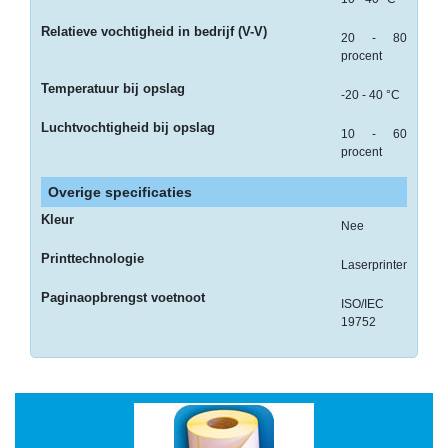
op
A4
Relatieve vochtigheid in bedrijf (V-V)
20 - 80
procent
-
Etiketten
Temperatuur bij opslag
-20 - 40 °C
op
rol
Luchtvochtigheid bij opslag
10 - 60
procent
Hardware
Overige specificaties
-
Kleur
Nee
3D
printer
Printtechnologie
Laserprinten
-
Paginaopbrengst voetnoot
ISO/IEC
Beamers
19752
en
projectoren
-
Inkjetprinters