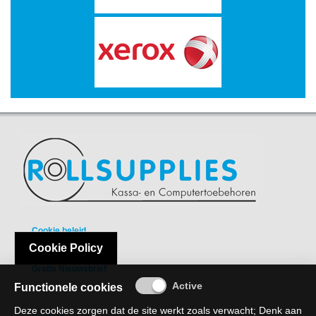
-
Bedrukte
kassarollen
-
Kassarollen
duplo
wit+geel
-
Kassarollen
houtvrij
-
Kassarollen
Cookie beleid
thermo
Cookie Policy
Privacy Policy
Gratis Nieuwsbrief
-
Functionele cookies
Pinrollen
thermo
Deze cookies zorgen dat de site werkt zoals verwacht; Denk aan