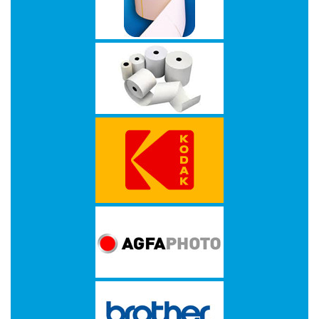
-
Kopieermachines
-
Laserprinter
-
LED
printer
-
Matrixprinters
-
Monitoren
-
Multifunctionals
-
Plotters