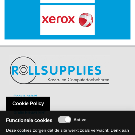
-
Scanners
-
Thermo
Transfer
Printers
Kantoor
-
Batterijen
-
Computeraccessoires
Cookie beleid
-
Cookie Policy
Privacy Policy
Kantoormachines
Gratis Nieuwsbrief
Kassarollen
Functionele cookies
en
Deze cookies zorgen dat de site werkt zoals verwacht; Denk aan
Pinrollen
Contact