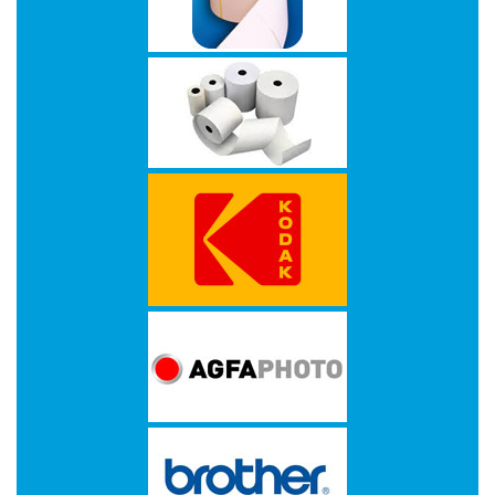
op
A4
-
Etiketten
op
rol
Hardware
-
3D
printer
-
Beamers
en
projectoren
-
Inkjetprinters