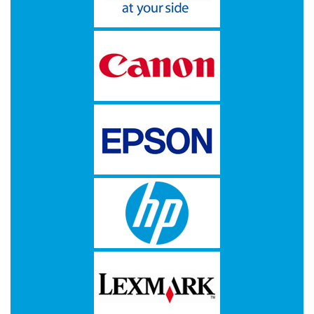
-
Kopieermachines
-
Laserprinter
-
LED
printer
-
Matrixprinters
-
Monitoren
-
Multifunctionals
-
Plotters