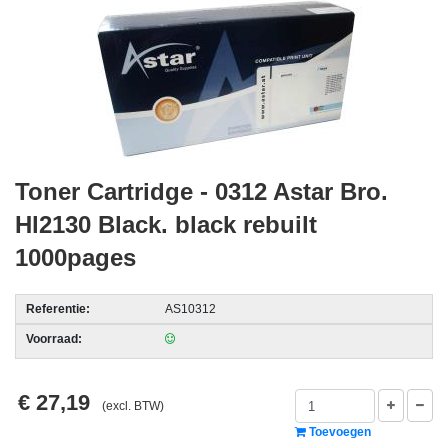
acc.
voor
alarmsystemen
beveiligingstechnologie
Data
Storage
Toner Cartridge - 0312 Astar Bro.
-
Hl2130 Black. black rebuilt
Data
1000pages
Cartridges
en
Tapes
Referentie:
AS10312
Ergonomie
Voorraad:
-
€ 27,19
Ergonomische
(excl. BTW)
accessoires
Toevoegen