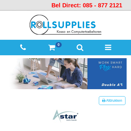
Bel Direct: 085 - 877 2121
Startpagina
Over
ons
Mijn
0
winkelmandje
Mijn
Account
Contact
Sitemap
Offerte
Afdrukken
aanvraag
Categorieën
Beveiliging