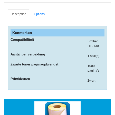
-
Monitorarmen
Description
Options
-
PC,
Laptop
Kenmerken
en
Compatibiliteit
Tablethouders
Brother
HL2130
-
Aantal per verpakking
1 stuk(s)
Standaards
Zwarte toner paginaopbrengst
1000
-
pagina's
Zit-
sta
Printkleuren
Zwart
oplossingen
Etiketten
-
Etiketten