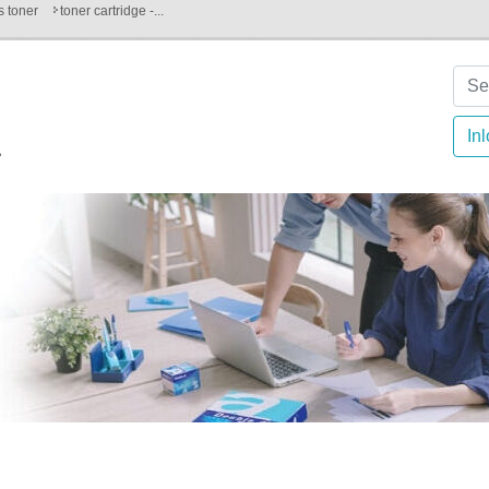
es toner
toner cartridge -...
In