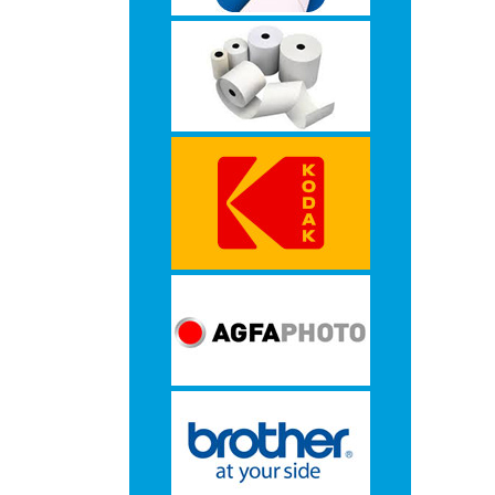
-
Monitorarmen
-
PC,
Laptop
en
Tablethouders
-
Standaards
-
Zit-