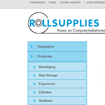
startpagina
astra
printer supplies
- print cartridg
Startpagina
Over
ons
Startpagina
Mijn
Producten
winkelmandje
Beveiliging
Mijn
Data Storage
Account
Ergonomie
Etiketten
Contact
Hardware