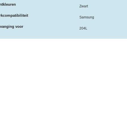
ntkleuren
Zwart
kcompatibiliteit
Samsung
rvanging voor
204L