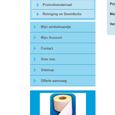
Pri
Promotiemateriaal
Storage
Reiniging en Desinfectie
Mer
-
Ve
Mijn winkelmandje
Data
Mijn Account
Cartridges
Contact
en
Tapes
Over ons
Sitemap
Ergonomie
Offerte aanvraag
-
Ergonomische
accessoires