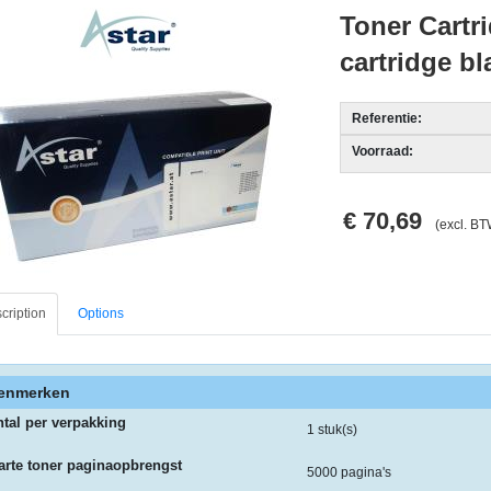
Toner Cartri
cartridge bl
Referentie:
Voorraad:
€ 70,69
(excl. BT
cription
Options
enmerken
tal per verpakking
1 stuk(s)
rte toner paginaopbrengst
5000 pagina's