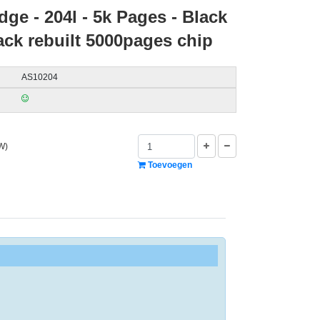
dge - 204l - 5k Pages - Black
ack rebuilt 5000pages chip
AS10204
W)
Toevoegen