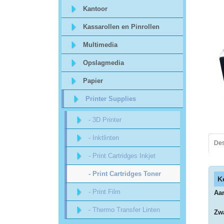
Sitemap
Kantoor
Kassarollen en Pinrollen
Offerte
Multimedia
aanvraag
Opslagmedia
Categorieën
Papier
Printer Supplies
Beveiliging
- 3D Printer
acc.
- Inktlinten
Des
voor
- Print Cartridges Inkjet
alarmsystemen
- Print Cartridges Toner
K
beveiligingstechnologie
- Print Film
Aan
- Thermo Transfer Linten
Zwa
Data