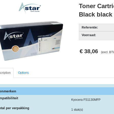
Toner Cartri
Black black
Referentie:
Voorraad:
€ 38,06
(excl. BT
cription
Options
enmerken
patibiliteit
Kyocera FS1130MFP
tal per verpakking
1 stuk(s)