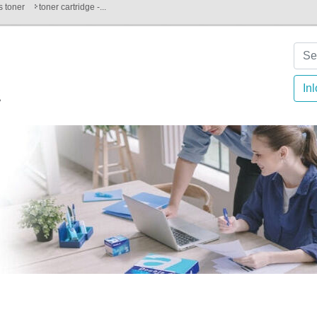
es toner
toner cartridge -...
In