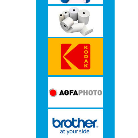
-
Monitorarmen
-
PC,
Laptop
en
Tablethouders
-
Standaards
-
Zit-