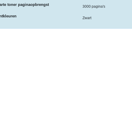
rte toner paginaopbrengst
3000 pagina's
ntkleuren
Zwart