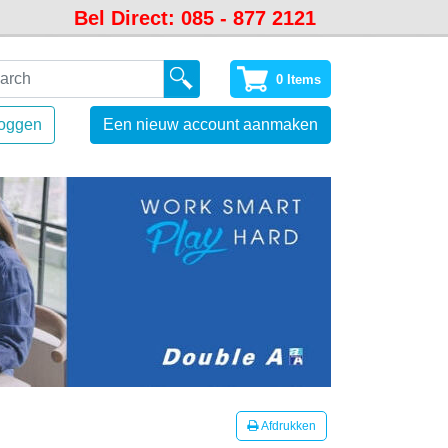
Bel Direct: 085 - 877 2121
0 Items
loggen
Een nieuw account aanmaken
Afdrukken