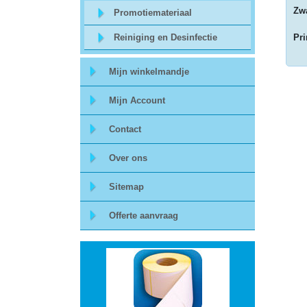
Zwa
Promotiemateriaal
Storage
Reiniging en Desinfectie
Pri
-
Mijn winkelmandje
Data
Mijn Account
Cartridges
Contact
en
Tapes
Over ons
Sitemap
Ergonomie
Offerte aanvraag
-
Ergonomische
accessoires