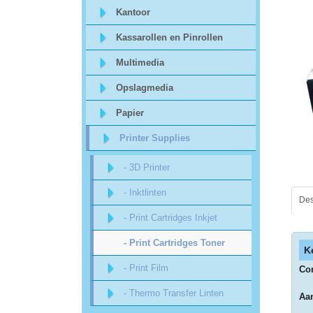
Sitemap
Kantoor
Kassarollen en Pinrollen
Offerte
Multimedia
aanvraag
Opslagmedia
Categorieën
Papier
Printer Supplies
Beveiliging
- 3D Printer
acc.
- Inktlinten
Des
voor
- Print Cartridges Inkjet
alarmsystemen
- Print Cartridges Toner
K
beveiligingstechnologie
- Print Film
Com
- Thermo Transfer Linten
Aan
Data