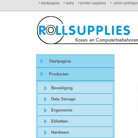
startpagina
astra
printer supplies
- print cartridg
Startpagina
Over
ons
Startpagina
Mijn
Producten
winkelmandje
Beveiliging
Mijn
Data Storage
Account
Ergonomie
Etiketten
Contact
Hardware