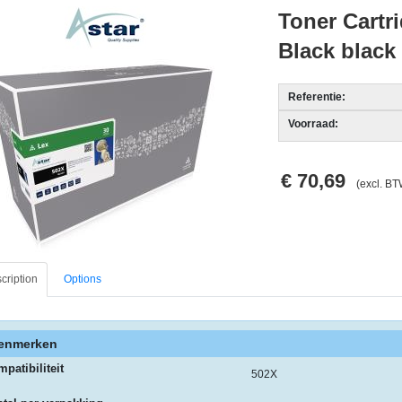
Toner Cartri
Black black
Referentie:
Voorraad:
€ 70,69
(excl. BT
cription
Options
enmerken
patibiliteit
502X