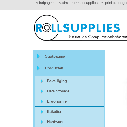
startpagina
astra
printer supplies
- print cartridg
Startpagina
Over
ons
Startpagina
Mijn
Producten
winkelmandje
Beveiliging
Mijn
Data Storage
Account
Ergonomie
Etiketten
Contact
Hardware