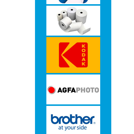
-
Monitorarmen
-
PC,
Laptop
en
Tablethouders
-
Standaards
-
Zit-