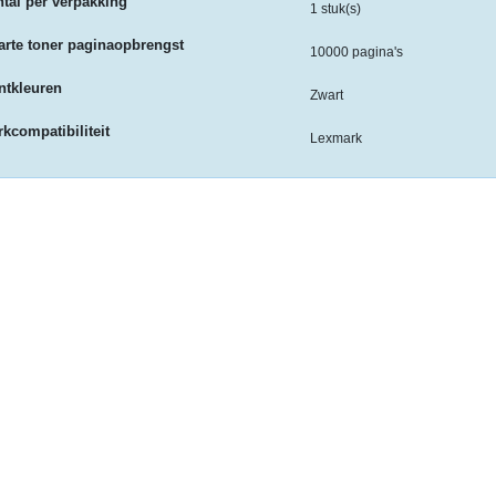
tal per verpakking
1 stuk(s)
rte toner paginaopbrengst
10000 pagina's
ntkleuren
Zwart
kcompatibiliteit
Lexmark