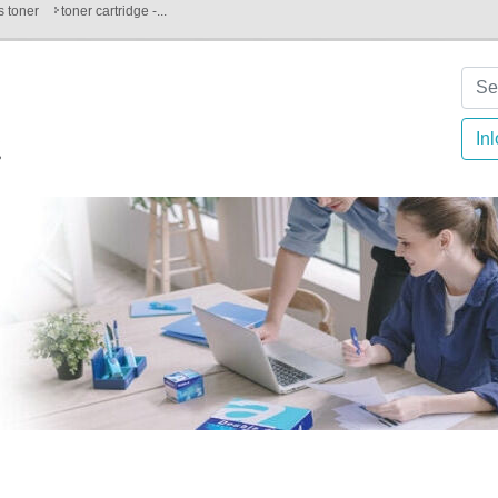
es toner
toner cartridge -...
In