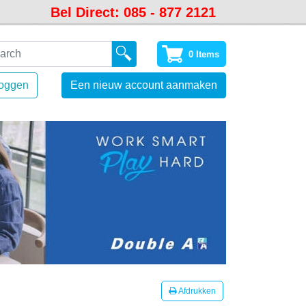
Bel Direct: 085 - 877 2121
0 Items
loggen
Een nieuw account aanmaken
Afdrukken