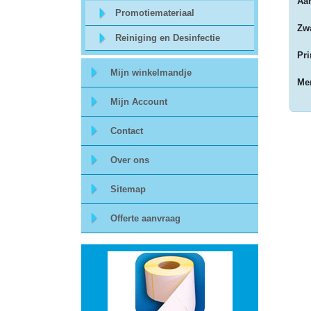
Aan
Promotiemateriaal
Storage
Zwa
Reiniging en Desinfectie
-
Pri
Mijn winkelmandje
Data
Mer
Mijn Account
Cartridges
Contact
en
Tapes
Over ons
Sitemap
Ergonomie
Offerte aanvraag
-
Ergonomische
accessoires