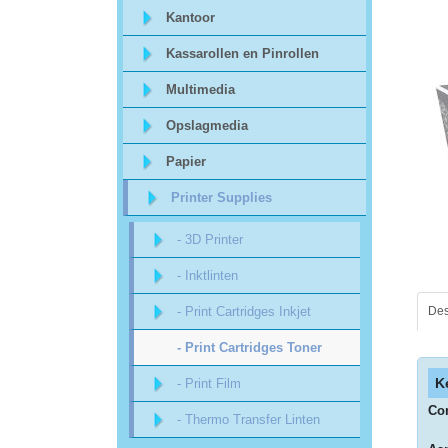
Sitemap
Kantoor
Kassarollen en Pinrollen
Offerte
Multimedia
aanvraag
Opslagmedia
Categorieën
Papier
Printer Supplies
Beveiliging
- 3D Printer
acc.
- Inktlinten
voor
- Print Cartridges Inkjet
Des
alarmsystemen
- Print Cartridges Toner
K
beveiligingstechnologie
- Print Film
Com
- Thermo Transfer Linten
Data