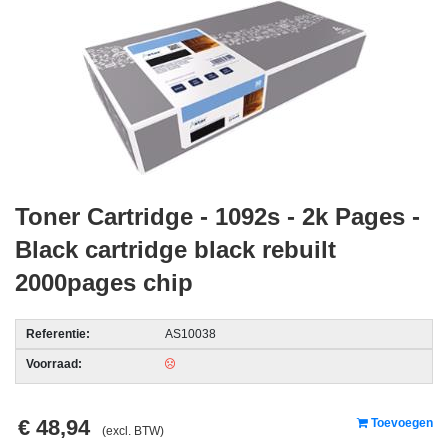
acc.
voor
alarmsystemen
beveiligingstechnologie
Data
Storage
-
Toner Cartridge - 1092s - 2k Pages -
Data
Black cartridge black rebuilt
Cartridges
en
2000pages chip
Tapes
Referentie:
AS10038
Ergonomie
Voorraad:
-
Ergonomische
accessoires
€ 48,94
Toevoegen
(excl. BTW)