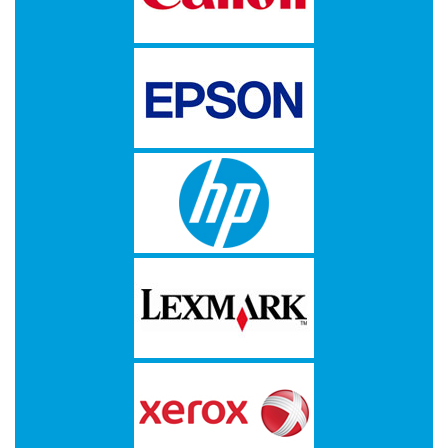
-
Scanners
-
Thermo
Transfer
Printers
Kantoor
-
Batterijen
-
Computeraccessoires
-
Kantoormachines
Kassarollen
en
Pinrollen