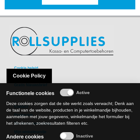
-
Bedrukte
kassarollen
-
Kassarollen
duplo
wit+geel
-
Cookie beleid
Kassarollen
Cookie Policy
Privacy Policy
houtvrij
Gratis Nieuwsbrief
Functionele cookies
-
Kassarollen
Deze cookies zorgen dat de site werkt zoals verwacht; Denk aan
Contact
thermo
de taal van de website, producten in je winkelmandje bijhouden,
Producten
aanmelden met jouw gegevens, winkelmandje het formulier bij
-
het afrekenen, zoekresultaten filteren etc.
Recht van verzaking
Pinrollen
Mijn winkelmandje
thermo
Andere cookies