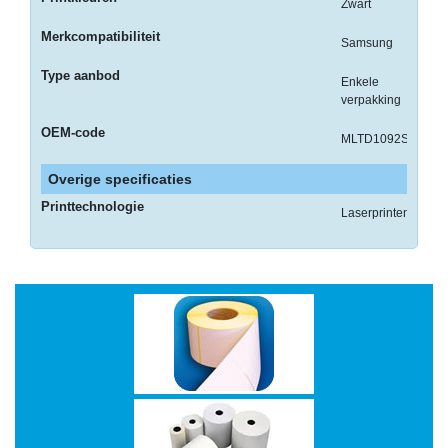
op
Zwart
A4
Merkcompatibiliteit
Samsung
-
Type aanbod
Enkele
Etiketten
verpakking
op
rol
OEM-code
MLTD1092S
Hardware
Overige specificaties
-
Printtechnologie
Laserprinten
3D
printer
-
Beamers
en
projectoren
-
Inkjetprinters