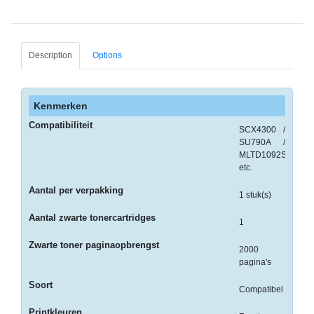
-
Monitorarmen
-
Description
Options
PC,
Laptop
en
Kenmerken
Tablethouders
Compatibiliteit
SCX4300 /
-
SU790A /
Standaards
MLTD1092S
etc.
-
Aantal per verpakking
1 stuk(s)
Zit-
sta
Aantal zwarte tonercartridges
1
oplossingen
Zwarte toner paginaopbrengst
2000
Etiketten
pagina's
-
Soort
Compatibel
Etiketten
Printkleuren