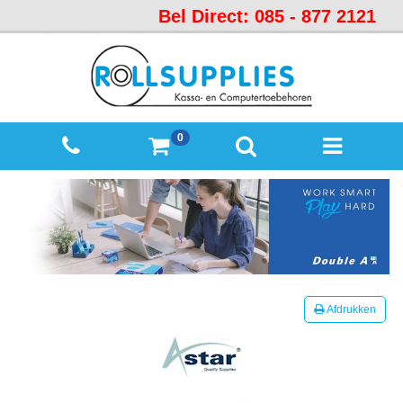
Bel Direct: 085 - 877 2121
Startpagina
Over
ons
Mijn
0
winkelmandje
Mijn
Account
Contact
Sitemap
Offerte
Afdrukken
aanvraag
Categorieën
Beveiliging