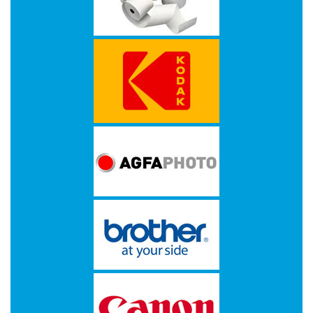
-
Kopieermachines
-
Laserprinter
-
LED
printer
-
Matrixprinters
-
Monitoren
-
Multifunctionals
-
Plotters