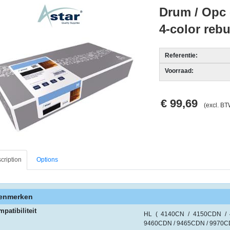
Drum / Opc 
4-color rebu
Referentie:
Voorraad:
€ 99,69
(excl. BT
cription
Options
enmerken
patibiliteit
HL ( 4140CN / 4150CDN /
9460CDN / 9465CDN / 9970CD