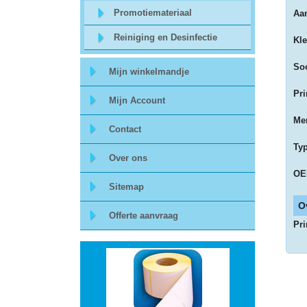
Promotiemateriaal
Aan
Storage
Reiniging en Desinfectie
Kl
-
So
Mijn winkelmandje
Data
Pri
Mijn Account
Cartridges
Mer
Contact
en
Ty
Tapes
Over ons
OE
Sitemap
Ergonomie
O
Offerte aanvraag
Pri
-
Ergonomische
accessoires