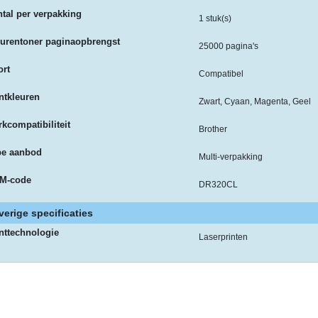
tal per verpakking
1 stuk(s)
eurentoner paginaopbrengst
25000 pagina's
ort
Compatibel
ntkleuren
Zwart, Cyaan, Magenta, Geel
kcompatibiliteit
Brother
pe aanbod
Multi-verpakking
M-code
DR320CL
verige specificaties
nttechnologie
Laserprinten