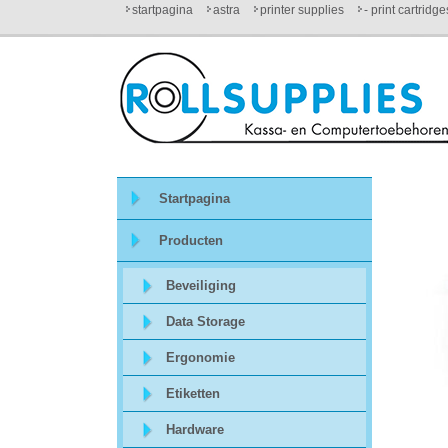
startpagina
astra
printer supplies
- print cartridg
Startpagina
Over
ons
Startpagina
Mijn
Producten
winkelmandje
Beveiliging
Mijn
Data Storage
Account
Ergonomie
Etiketten
Contact
Hardware