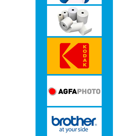
-
Monitorarmen
-
PC,
Laptop
en
Tablethouders
-
Standaards
-
Zit-