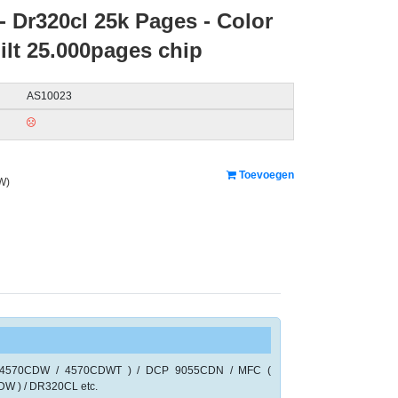
- Dr320cl 25k Pages - Color
ilt 25.000pages chip
AS10023
Toevoegen
W)
 4570CDW / 4570CDWT ) / DCP 9055CDN / MFC (
W ) / DR320CL etc.