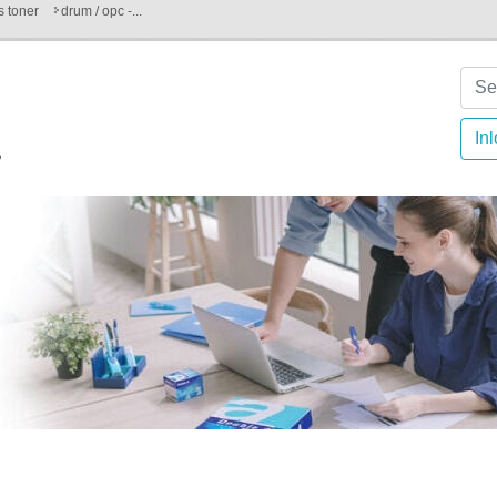
es toner
drum / opc -...
In