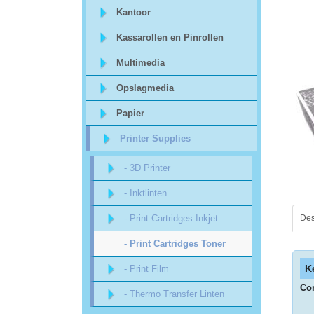
Sitemap
Kantoor
Kassarollen en Pinrollen
Offerte
Multimedia
aanvraag
Opslagmedia
Categorieën
Papier
Printer Supplies
Beveiliging
- 3D Printer
acc.
- Inktlinten
voor
- Print Cartridges Inkjet
Des
alarmsystemen
- Print Cartridges Toner
K
beveiligingstechnologie
- Print Film
Com
- Thermo Transfer Linten
Data