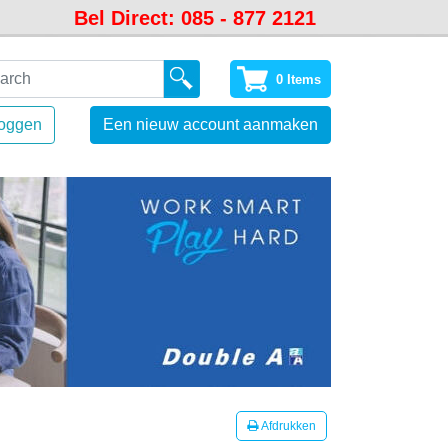
Bel Direct: 085 - 877 2121
0 Items
loggen
Een nieuw account aanmaken
Afdrukken