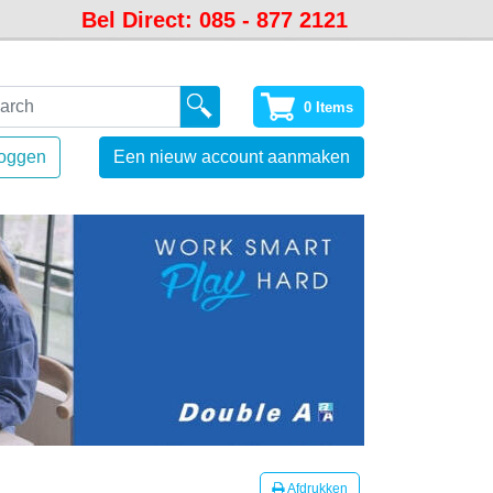
Bel Direct: 085 - 877 2121
0 Items
loggen
Een nieuw account aanmaken
Afdrukken