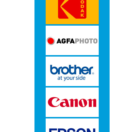
-
Monitorarmen
-
PC,
Laptop
en
Tablethouders
-
Standaards
-
Zit-