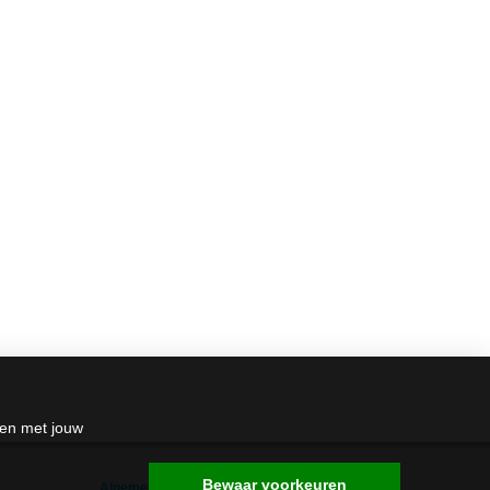
den met jouw
Bewaar voorkeuren
Algemene Voorwaarden