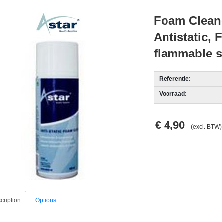
Foam Cleane
Antistatic, 
flammable 
Referentie:
Voorraad:
€ 4,90
(excl. BTW)
cription
Options