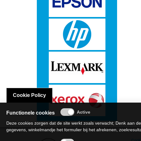
sta
oplossingen
Etiketten
-
Etiketten
op
A4
Cookie Policy
-
Functionele cookies
Etiketten
Deze cookies zorgen dat de site werkt zoals verwacht; Denk aan de
op
gegevens, winkelmandje het formulier bij het afrekenen, zoekresultat
rol
Cooki