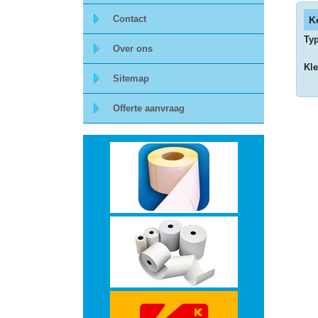
Storage
Contact
K
Ty
Over ons
-
Kle
Sitemap
Data
Cartridges
Offerte aanvraag
en
Tapes
Ergonomie
-
Ergonomische
accessoires