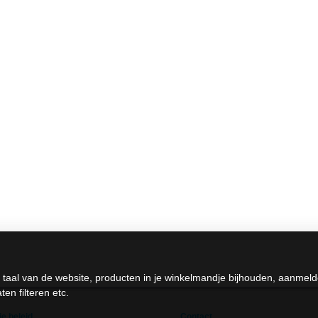
 taal van de website, producten in je winkelmandje bijhouden, aanmel
en filteren etc.
e beleid
Contact