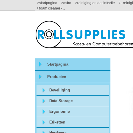
startpagina
astra
reiniging en desinfectie
- reini
foam cleaner -...
Startpagina
Over
ons
Startpagina
Mijn
Producten
winkelmandje
Beveiliging
Mijn
Data Storage
Account
Ergonomie
Contact
Etiketten
Hardware