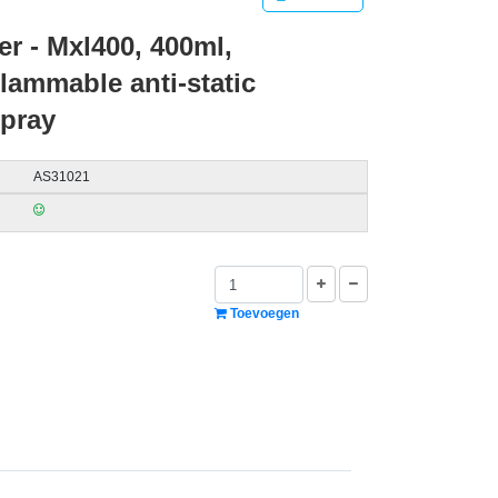
r - Mxl400, 400ml,
Flammable anti-static
spray
AS31021
Toevoegen