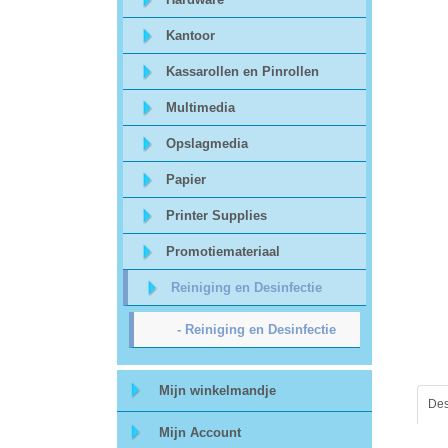
Sitemap
Kantoor
Offerte
Kassarollen en Pinrollen
aanvraag
Multimedia
Opslagmedia
Categorieën
Papier
Beveiliging
Printer Supplies
Promotiemateriaal
acc.
Reiniging en Desinfectie
voor
- Reiniging en Desinfectie
alarmsystemen
beveiligingstechnologie
Mijn winkelmandje
Des
Mijn Account
Data