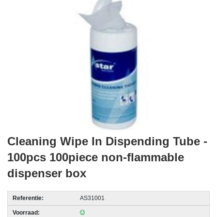
acc.
voor
alarmsystemen
beveiligingstechnologie
Data
Storage
-
Data
Cartridges
en
Cleaning Wipe In Dispending Tube -
Tapes
100pcs 100piece non-flammable
Ergonomie
dispenser box
-
Ergonomische
Referentie:
AS31001
accessoires
Voorraad: