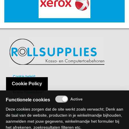
-
Scanners
-
Thermo
Transfer
Printers
Kantoor
-
Batterijen
Cookie beleid
-
Cookie Policy
Privacy Policy
Computeraccessoires
Gratis Nieuwsbrief
-
Functionele cookies
Kantoormachines
Deze cookies zorgen dat de site werkt zoals verwacht; Denk aan
Contact
Kassarollen
de taal van de website, producten in je winkelmandje bijhouden,
Producten
en
aanmelden met jouw gegevens, winkelmandje het formulier bij
Pinrollen
het afrekenen, zoekresultaten filteren etc.
Recht van verzaking