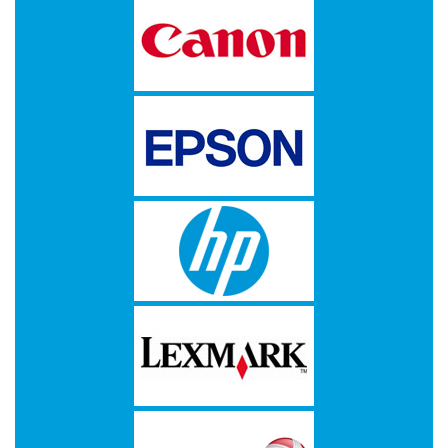
-
Kopieermachines
-
Laserprinter
-
LED
printer
-
Matrixprinters
-
Monitoren
-
Multifunctionals
-
Plotters