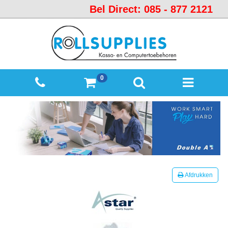
Bel Direct: 085 - 877 2121
Startpagina
Over
ons
Mijn
0
winkelmandje
Mijn
Account
Contact
Sitemap
Offerte
Afdrukken
aanvraag
Categorieën
Beveiliging