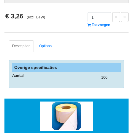
-
Monitorarmen
€ 3,26
(excl. BTW)
-
Toevoegen
PC,
Laptop
en
Description
Options
Tablethouders
-
Standaards
Overige specificaties
Aantal
-
100
Zit-
sta
oplossingen
Etiketten
-
Etiketten