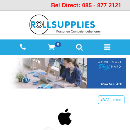
Bel Direct: 085 - 877 2121
Startpagina
Over
ons
Mijn
0
winkelmandje
Mijn
Account
Contact
Sitemap
Offerte
Afdrukken
aanvraag
Categorieën
Beveiliging