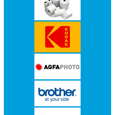
-
Bedrukte
kassarollen
-
Kassarollen
duplo
wit+geel
-
Kassarollen
houtvrij
-
Kassarollen
thermo
-
Pinrollen
thermo