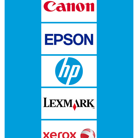
Multimedia
-
Draagbare
apparaten
-
Multimedia
accessoires
Opslagmedia
-
Accessories
-
Flash
Media
-
Hard