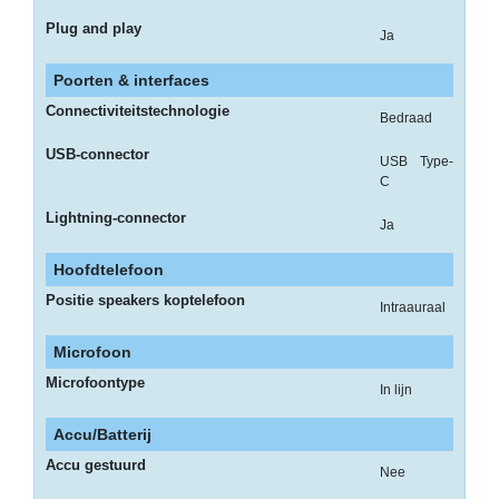
-
Plug and play
Kopieermachines
Ja
-
Poorten & interfaces
Laserprinter
Connectiviteitstechnologie
Bedraad
-
USB-connector
USB Type-
LED
C
printer
Lightning-connector
Ja
-
Matrixprinters
Hoofdtelefoon
Positie speakers koptelefoon
-
Intraauraal
Monitoren
Microfoon
-
Microfoontype
In lijn
Multifunctionals
Accu/Batterij
-
Plotters
Accu gestuurd
Nee