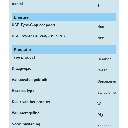
op
Aantal
1
A4
Energie
-
Etiketten
USB Type-C-oplaadpoort
Nee
op
USB Power Delivery (USB PD)
rol
Nee
Hardware
Prestatie
Type product
-
Headset
3D
Draagwijze
In-ear
printer
Aanbevolen gebruik
Oproepen/muziek
-
Beamers
Headset type
Stereofonisch
en
projectoren
Kleur van het product
Wit
-
Volumeregeling
Digitaal
Inkjetprinters
Soort bediening
Knoppen