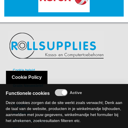
Drives
-
Harde
schijven
-
Optische
media
Papier
Cookie beleid
-
A3/A4
Cookie Policy
Privacy Policy
Papier
Gratis Nieuwsbrief
Double
Functionele cookies
A
Deze cookies zorgen dat de site werkt zoals verwacht; Denk aan
Contact
-
de taal van de website, producten in je winkelmandje bijhouden,
Barcode
Producten
aanmelden met jouw gegevens, winkelmandje het formulier bij
Etiketten
het afrekenen, zoekresultaten filteren etc.
Recht van verzaking