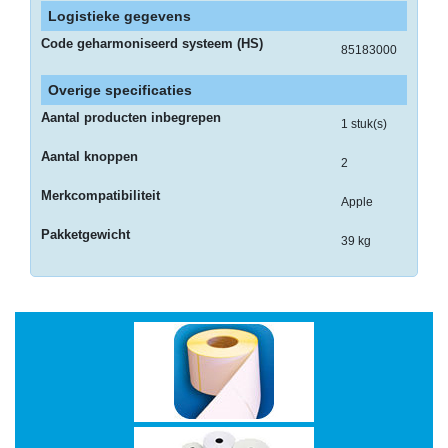
-
Logistieke gegevens
Scanners
Code geharmoniseerd systeem (HS)
85183000
-
Overige specificaties
Thermo
Transfer
Aantal producten inbegrepen
1 stuk(s)
Printers
Aantal knoppen
2
Kantoor
Merkcompatibiliteit
Apple
-
Batterijen
Pakketgewicht
39 kg
-
Computeraccessoires
-
Kantoormachines
Kassarollen
en
Pinrollen