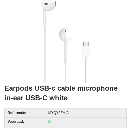
acc.
voor
alarmsystemen
beveiligingstechnologie
Data
Storage
-
Data
Cartridges
en
Earpods USB-c cable microphone
Tapes
in-ear USB-C white
Ergonomie
-
Referentie:
MYQY3ZM/A
Ergonomische
Voorraad:
accessoires