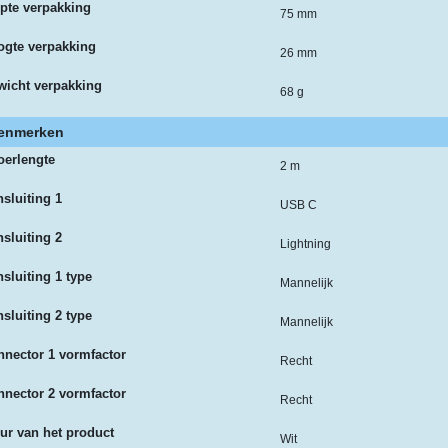
pte verpakking
75 mm
ogte verpakking
26 mm
wicht verpakking
68 g
enmerken
oerlengte
2 m
sluiting 1
USB C
sluiting 2
Lightning
sluiting 1 type
Mannelijk
sluiting 2 type
Mannelijk
nector 1 vormfactor
Recht
nector 2 vormfactor
Recht
ur van het product
Wit