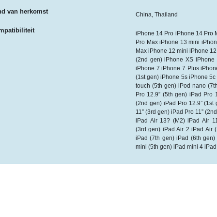
nd van herkomst
China, Thailand
patibiliteit
iPhone 14 Pro iPhone 14 Pro 
Pro Max iPhone 13 mini iPhon
Max iPhone 12 mini iPhone 12
(2nd gen) iPhone XS iPhone
iPhone 7 iPhone 7 Plus iPhon
(1st gen) iPhone 5s iPhone 5c 
touch (5th gen) iPod nano (7t
Pro 12.9” (5th gen) iPad Pro 
(2nd gen) iPad Pro 12.9” (1st
11” (3rd gen) iPad Pro 11” (2nd
iPad Air 13? (M2) iPad Air 11
(3rd gen) iPad Air 2 iPad Air 
iPad (7th gen) iPad (6th gen)
mini (5th gen) iPad mini 4 iPad