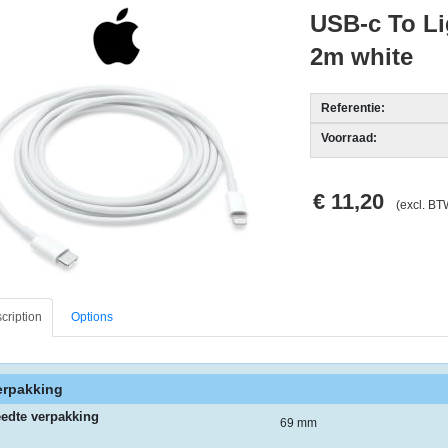
USB-c To Li
2m white
Referentie:
Voorraad:
€ 11,20
(excl. BT
cription
Options
erpakking
edte verpakking
69 mm