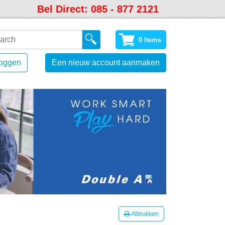
Bel Direct: 085 - 877 2121
0 Items
loggen
Een nieuw account aanmaken
Afdrukken