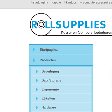
startpagina
apple
kantoor
- computeraccessoires
Startpagina
Over
ons
Startpagina
Mijn
Producten
winkelmandje
Beveiliging
Mijn
Data Storage
Account
Ergonomie
Etiketten
Contact
Hardware