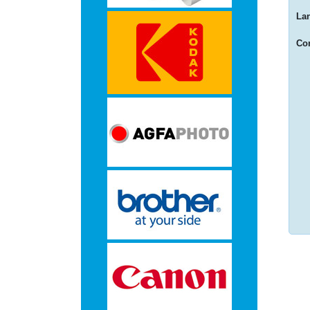
-
La
Monitorarmen
Com
-
PC,
Laptop
en
Tablethouders
-
Standaards
-
Zit-