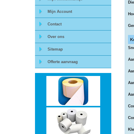
Die
Storage
Mijn Account
Ho
-
Contact
Ge
Data
Over ons
K
Cartridges
Sn
Sitemap
en
Aan
Offerte aanvraag
Tapes
Aan
Aan
Ergonomie
Aan
-
Con
Ergonomische
Con
accessoires
Kle