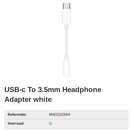
acc.
voor
alarmsystemen
beveiligingstechnologie
Data
Storage
-
Data
Cartridges
en
USB-c To 3.5mm Headphone
Tapes
Adapter white
Ergonomie
-
Referentie:
MW2Q3ZM/A
Ergonomische
Voorraad:
accessoires