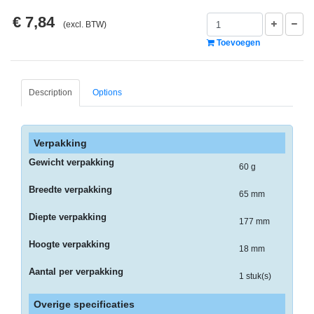
-
€ 7,84
Monitorarmen
(excl. BTW)
Toevoegen
-
PC,
Laptop
Description
Options
en
Tablethouders
-
Verpakking
Standaards
Gewicht verpakking
60 g
-
Breedte verpakking
65 mm
Zit-
sta
Diepte verpakking
177 mm
oplossingen
Hoogte verpakking
18 mm
Etiketten
Aantal per verpakking
1 stuk(s)
-
Etiketten
Overige specificaties