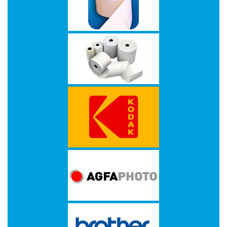
-
Kopieermachines
-
Laserprinter
-
LED
printer
-
Matrixprinters
-
Monitoren
-
Multifunctionals
-
Plotters