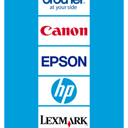
-
Scanners
-
Thermo
Transfer
Printers
Kantoor
-
Batterijen
-
Computeraccessoires
-
Kantoormachines
Kassarollen
en
Pinrollen