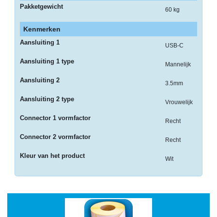
op
Pakketgewicht
60 kg
A4
Kenmerken
-
Etiketten
Aansluiting 1
USB-C
op
Aansluiting 1 type
rol
Mannelijk
Aansluiting 2
Hardware
3.5mm
Aansluiting 2 type
-
Vrouwelijk
3D
Connector 1 vormfactor
printer
Recht
Connector 2 vormfactor
-
Recht
Beamers
Kleur van het product
Wit
en
projectoren
-
Inkjetprinters