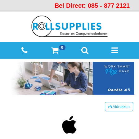
Bel Direct: 085 - 877 2121
Startpagina
Over
ons
Mijn
0
winkelmandje
Mijn
Account
Contact
Sitemap
Offerte
Afdrukken
aanvraag
Categorieën
Beveiliging