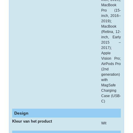
-
MacBook
Scanners
Pro (15-
inch, 2016–
-
2019);
MacBook
Thermo
(Retina, 12-
Transfer
inch, Early
Printers
2015 –
2017);
Kantoor
Apple
Vision Pro;
-
AirPods Pro
(2nd
Batterijen
generation)
with
-
MagSafe
Computeraccessoires
Charging
Case (USB-
-
C)
Kantoormachines
Design
Kassarollen
Kleur van het product
Wit
en
Pinrollen