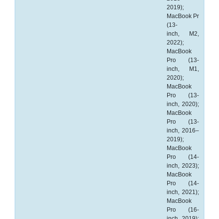
-
2019);
Kopieermachines
MacBook Pro
(13-
-
inch, M2,
2022);
Laserprinter
MacBook
Pro (13-
-
inch, M1,
LED
2020);
printer
MacBook
Pro (13-
-
inch, 2020);
MacBook
Matrixprinters
Pro (13-
inch, 2016–
-
2019);
Monitoren
MacBook
Pro (14-
-
inch, 2023);
Multifunctionals
MacBook
Pro (14-
inch, 2021);
-
MacBook
Plotters
Pro (16-
inch, 2019);