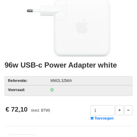
acc.
voor
alarmsystemen
beveiligingstechnologie
Data
Storage
96w USB-c Power Adapter white
-
Data
Cartridges
Referentie:
MW2L3ZM/A
en
Voorraad:
Tapes
Ergonomie
€ 72,10
(excl. BTW)
-
Toevoegen
Ergonomische
accessoires