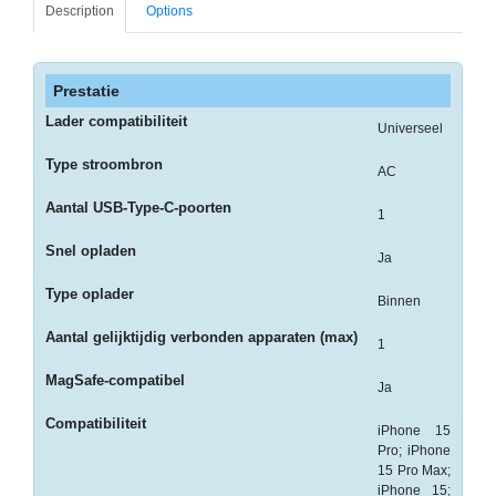
Description
Options
-
Monitorarmen
-
Prestatie
PC,
Lader compatibiliteit
Laptop
Universeel
en
Type stroombron
AC
Tablethouders
Aantal USB-Type-C-poorten
1
-
Standaards
Snel opladen
Ja
-
Type oplader
Binnen
Zit-
sta
Aantal gelijktijdig verbonden apparaten (max)
1
oplossingen
MagSafe-compatibel
Ja
Etiketten
Compatibiliteit
iPhone 15
-
Pro; iPhone
15 Pro Max;
Etiketten
iPhone 15;