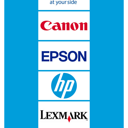
Drives
-
Harde
schijven
-
Optische
media
Papier
-
A3/A4
Papier
Double
A
-
Barcode
Etiketten