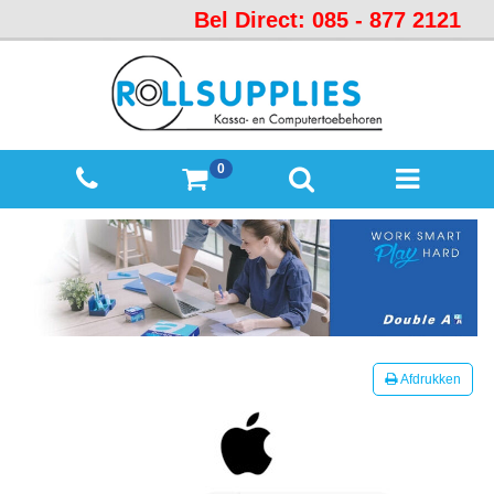
Bel Direct: 085 - 877 2121
Startpagina
Over
ons
Mijn
0
winkelmandje
Mijn
Account
Contact
Sitemap
Offerte
Afdrukken
aanvraag
Categorieën
Beveiliging