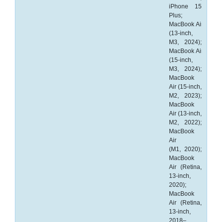
op
iPhone 15
A4
Plus;
MacBook Air
-
(13-inch,
Etiketten
M3, 2024);
MacBook Air
op
(15-inch,
rol
M3, 2024);
MacBook
Hardware
Air (15-inch,
M2, 2023);
-
MacBook
3D
Air (13-inch,
M2, 2022);
printer
MacBook
Air
-
(M1, 2020);
Beamers
MacBook
en
Air (Retina,
projectoren
13-inch,
2020);
MacBook
-
Air (Retina,
Inkjetprinters
13-inch,
2018–