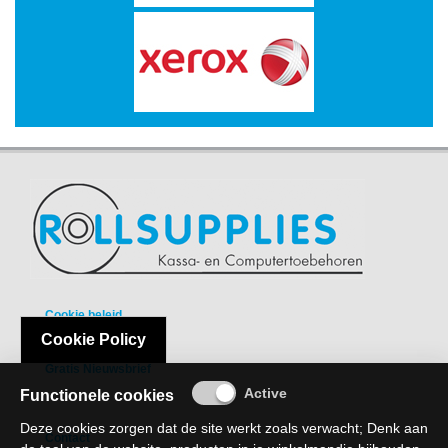
-
Fotopapier
-
Groot
formaat
-
Papier
-
Thermische
Etiketten
-
Cookie beleid
Thermo
Cookie Policy
Transfer
Privacy Policy
Etiketten
Gratis Nieuwsbrief
Functionele cookies
Printer
Supplies
Deze cookies zorgen dat de site werkt zoals verwacht; Denk aan
Contact