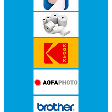
Multimedia
-
Draagbare
apparaten
-
Multimedia
accessoires
Opslagmedia
-
Accessories
-
Flash
Media
-
Hard