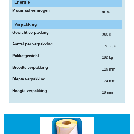
Energie
-
Maximaal vermogen
96 W
Bedrukte
kassarollen
Verpakking
Gewicht verpakking
-
380 g
Kassarollen
Aantal per verpakking
1 stuk(s)
duplo
wit+geel
Pakketgewicht
380 kg
-
Breedte verpakking
129 mm
Kassarollen
houtvrij
Diepte verpakking
124 mm
-
Hoogte verpakking
38 mm
Kassarollen
thermo
-
Pinrollen
thermo