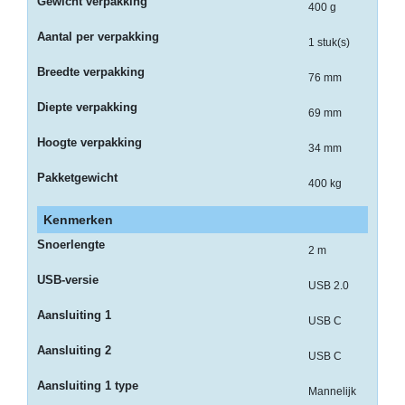
op
Gewicht verpakking
400 g
A4
Aantal per verpakking
1 stuk(s)
-
Breedte verpakking
Etiketten
76 mm
op
Diepte verpakking
69 mm
rol
Hoogte verpakking
34 mm
Hardware
Pakketgewicht
400 kg
-
3D
Kenmerken
printer
Snoerlengte
2 m
-
USB-versie
Beamers
USB 2.0
en
Aansluiting 1
projectoren
USB C
Aansluiting 2
-
USB C
Inkjetprinters
Aansluiting 1 type
Mannelijk