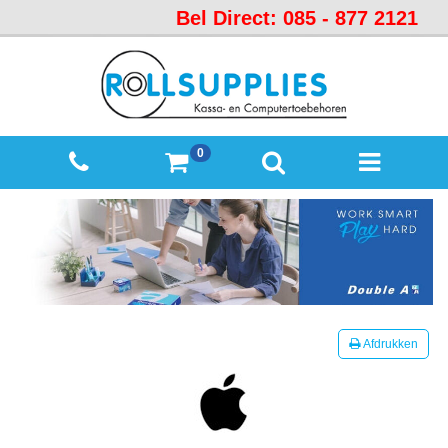
Bel Direct: 085 - 877 2121
Startpagina
Over
ons
Mijn
0
winkelmandje
Mijn
Account
Contact
Sitemap
Offerte
Afdrukken
aanvraag
Categorieën
Beveiliging