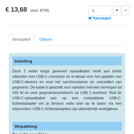
-
€ 13,68
Monitorarmen
(excl. BTW)
Toevoegen
-
PC,
Laptop
Description
Options
en
Tablethouders
-
Inleiding
Standaards
Deze 2 meter lange geweven oplaadkabel heeft aan beide
uiteinden een USB-C-connector en is ideaal voor het opladen van
-
USB-C-devices en voor het synchroniseren en overzetten van
Zit-
gegevens. De kabel is geschikt voor opladen met een vermogen tot
sta
240 W en voor gegevensoverdracht op USB 2-snelheid. Sluit de
oplossingen
USB-C-oplaadkabel aan op een compatibele USB-C-
lichtnetadapter om je devices extra snel op te laden via een
stopcontact. USB-C-lichtnetadapters zijn afzonderlijk verkrijgbaar.
Etiketten
-
Verpakking
Etiketten