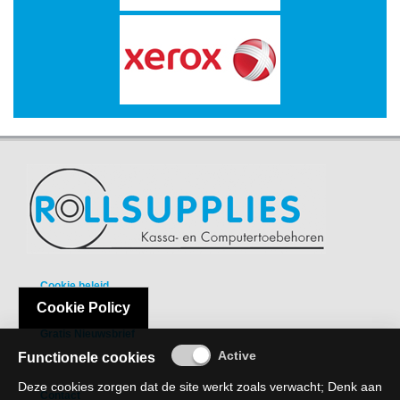
Multimedia
-
Draagbare
apparaten
-
Multimedia
accessoires
Opslagmedia
-
Accessories
Cookie beleid
-
Cookie Policy
Flash
Privacy Policy
Media
Gratis Nieuwsbrief
Functionele cookies
-
Hard
Deze cookies zorgen dat de site werkt zoals verwacht; Denk aan
Contact