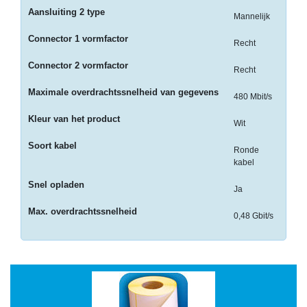
-
Aansluiting 2 type
Mannelijk
Kopieermachines
Connector 1 vormfactor
Recht
-
Laserprinter
Connector 2 vormfactor
Recht
-
Maximale overdrachtssnelheid van gegevens
480 Mbit/s
LED
printer
Kleur van het product
Wit
-
Soort kabel
Ronde
Matrixprinters
kabel
Snel opladen
-
Ja
Monitoren
Max. overdrachtssnelheid
0,48 Gbit/s
-
Multifunctionals
-
Plotters