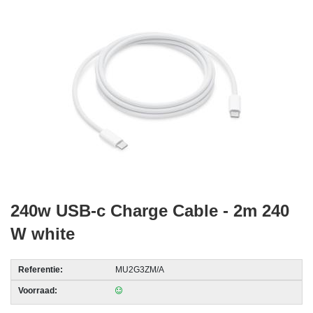
acc.
voor
alarmsystemen
beveiligingstechnologie
Data
Storage
-
Data
Cartridges
en
240w USB-c Charge Cable - 2m 240
Tapes
W white
Ergonomie
-
Referentie:
MU2G3ZM/A
Ergonomische
Voorraad:
accessoires