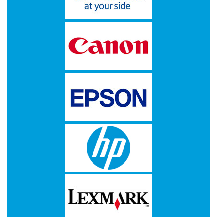
-
Bedrukte
kassarollen
-
Kassarollen
duplo
wit+geel
-
Kassarollen
houtvrij
-
Kassarollen
thermo
-
Pinrollen
thermo