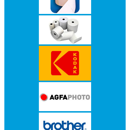
-
Scanners
-
Thermo
Transfer
Printers
Kantoor
-
Batterijen
-
Computeraccessoires
-
Kantoormachines
Kassarollen
en
Pinrollen