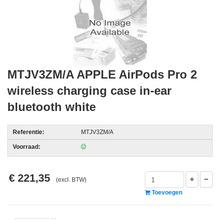
acc.
voor
alarmsystemen
beveiligingstechnologie
MTJV3ZM/A APPLE AirPods Pro 2
Data
Storage
wireless charging case in-ear
-
bluetooth white
Data
Cartridges
Referentie:
MTJV3ZM/A
en
Tapes
Voorraad:
Ergonomie
€ 221,35
(excl. BTW)
-
Toevoegen
Ergonomische
accessoires