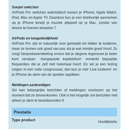
Drives
Soepel switchen
-
AirPods Pro switchen automatisch tussen je iPhone, Apple Watch,
iPad, Mac en Apple TV. Daardoor kun je een telefoontje aannemen
Harde
op je iPhone terwijl je muziek afspeelt op je Mac, zonder van
schijven
device te hoeven wisselen.7
-
AirPods en toegankelijkheid
Optische
AirPods Pro zijn er natuurlijk voor gemaakt om lekker te luisteren,
media
maar ze komen ook goed van pas als je wat minder goed hoort. Zo
zorgt Gespreks­versterking ervoor dat je degene tegenover je beter
kunt verstaan. ‘Aangepaste koptelefoon’ versterkt bepaalde
Papier
frequenties die je zelf niet helemaal hoort. En wil je een lezing
volgen in een volle congreszaal, dan kun je met ‘Live luisteren’ en
-
je iPhone de stem van de spreker oppikken.
A3/A4
Papier
Meldingen aankondigen
Double
Siri kan belangrijke berichten of meldingen voorlezen op het
moment dat ze binnenkomen. Ook is het mogelijk om berichten met
A
alleen je stem te beantwoorden.9
-
Prestatie
Barcode
Type product
Etiketten
Hoofdtelefoons