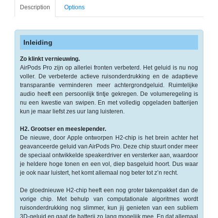
-
Description
Options
Monitorarmen
-
Inleiding
PC,
Laptop
Zo klinkt vernieuwing.
en
AirPods Pro zijn op allerlei fronten verbeterd. Het geluid is nu nog
voller. De verbeterde actieve ruis­onderdrukking en de adaptieve
Tablethouders
transparantie verminderen meer achter­grondgeluid. Ruimtelijke
audio heeft een persoonlijk tintje gekregen. De volumeregeling is
-
nu een kwestie van swipen. En met volledig opgeladen batterijen
Standaards
kun je maar liefst zes uur lang luisteren.
-
H2. Grootser en meeslepender.
Zit-
De nieuwe, door Apple ontworpen H2-chip is het brein achter het
geavanceerde geluid van AirPods Pro. Deze chip stuurt onder meer
sta
de speciaal ontwikkelde speakerdriver en versterker aan, waardoor
oplossingen
je heldere hoge tonen en een vol, diep basgeluid hoort. Dus waar
je ook naar luistert, het komt allemaal nog beter tot z’n recht.
Etiketten
De gloednieuwe H2-chip heeft een nog groter takenpakket dan de
-
vorige chip. Met behulp van computationale algoritmes wordt
Etiketten
ruisonderdrukking nog slimmer, kun jij genieten van een subliem
3D-geluid en gaat de batterij zo lang mogelijk mee. En dat allemaal