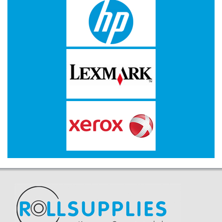
MITSUBISHI
NETGEAR,
INC.
OKI
PANASONIC
PHILIPS
PINROLLEN
QUANTUM
RICOH
SAMSUNG
SHARP
SONY