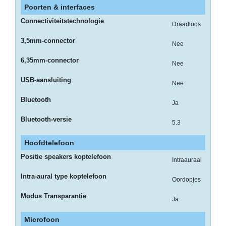
Poorten & interfaces
-
3D
Connectiviteitstechnologie
Draadloos
Printer
3,5mm-connector
Nee
-
6,35mm-connector
Inktlinten
Nee
USB-aansluiting
-
Nee
Print
Bluetooth
Cartridges
Ja
Inkjet
Bluetooth-versie
5.3
-
Hoofdtelefoon
Print
Cartridges
Positie speakers koptelefoon
Intraauraal
Toner
Intra-aural type koptelefoon
Oordopjes
-
Modus Transparantie
Print
Ja
Film
Microfoon