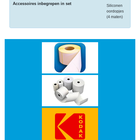
Accessoires inbegrepen in set
A
Siliconen
oordopjes
(4 maten)
DUPLOROLLEN
EPSON
ETIKETTEN
OP
A4
ETIKETTEN
OP
ROL
FUJI
HEWLETT
PACKARD
HP
IBM