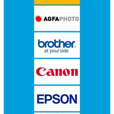
IiYAMA
KENSINGTON
KODAK
KONICA
MINOLTA
KYOCERA
LENOVO
LEXMARK
LG
ELECTRONICS
LOGITECH
MICROSOFT