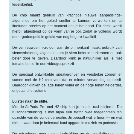
op
tegelijkertijd.
A4
De chip maakt gebruik van krachtige nieuwe aanpassings­
-
algoritmes om het geluid sneller te kunnen verwerken en te
Etiketten
finetunen precies op het moment dat je het hoort. Elk detail wordt
op
hierbij afgestemd op de vorm van je oor, zodat je volledig wordt
ondergedompeld in geluid van nog hogere kwaliteit.
rol
De vernieuwde microfoon aan de binnenkant maakt gebruik van
Hardware
stemverbeterings­algoritmes om je stem beter te herkennen en ook
beter door te geven. Daardoor klink je natuurlijker als je met
-
iemand belt of in een videogesprek zit.
3D
printer
De speciaal ontwikkelde speakerdriver en versterker zorgen er
samen met de H2-chip voor dat er minder vervorming optreedt.
Daardoor klinken de lage tonen voller en de hoge tonen helderder,
-
ongeacht het volume.
Beamers
en
Luister naar de stilte.
projectoren
Met de AirPods Pro met H2-chip kun je in alle rust luisteren. De
ruisonderdrukking is met bijna een factor twee toegenomen ten
-
opzichte van de vorige generatie. Jij bepaalt wat je hoort — en wat
niet — waardoor je helemaal kunt opgaan in muziek en podcasts.
Inkjetprinters
De microfoons voor ruis­onderdrukking en de ventilatie-opening