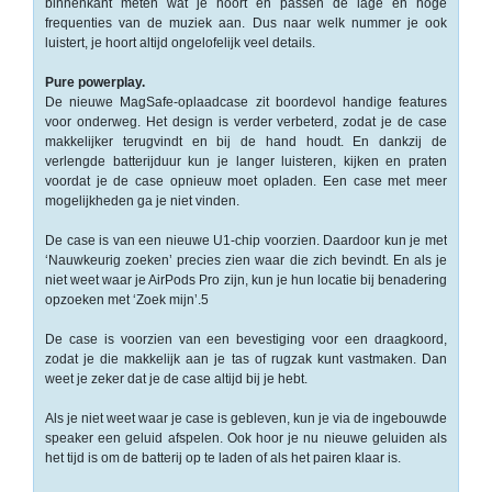
binnenkant meten wat je hoort en passen de lage en hoge
frequenties van de muziek aan. Dus naar welk nummer je ook
-
luistert, je hoort altijd ongelofelijk veel details.
Bedrukte
kassarollen
Pure powerplay.
De nieuwe MagSafe-oplaad­case zit boordevol handige features
voor onderweg. Het design is verder verbeterd, zodat je de case
-
makkelijker terugvindt en bij de hand houdt. En dankzij de
Kassarollen
verlengde batterijduur kun je langer luisteren, kijken en praten
duplo
voordat je de case opnieuw moet opladen. Een case met meer
wit+geel
mogelijk­heden ga je niet vinden.
-
De case is van een nieuwe U1-chip voorzien. Daardoor kun je met
‘Nauwkeurig zoeken’ precies zien waar die zich bevindt. En als je
Kassarollen
niet weet waar je AirPods Pro zijn, kun je hun locatie bij benadering
houtvrij
opzoeken met ‘Zoek mijn’.5
-
De case is voorzien van een bevestiging voor een draagkoord,
Kassarollen
zodat je die makkelijk aan je tas of rugzak kunt vastmaken. Dan
thermo
weet je zeker dat je de case altijd bij je hebt.
Als je niet weet waar je case is gebleven, kun je via de ingebouwde
-
speaker een geluid afspelen. Ook hoor je nu nieuwe geluiden als
Pinrollen
het tijd is om de batterij op te laden of als het pairen klaar is.
thermo