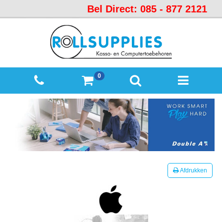
Bel Direct: 085 - 877 2121
Startpagina
Over
ons
Mijn
0
winkelmandje
Mijn
Account
Contact
Sitemap
Offerte
Afdrukken
aanvraag
Categorieën
Beveiliging