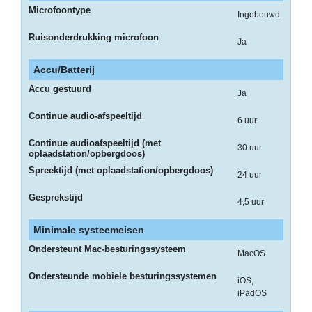
-
Microfoontype
Ingebouwd
Thermo
Transfer
Ruisonderdrukking microfoon
Ja
Linten
Accu/Batterij
Promotiemateriaal
Accu gestuurd
Ja
Give-
Continue audio-afspeeltijd
Aways
6 uur
Continue audioafspeeltijd (met
Reiniging
30 uur
oplaadstation/opbergdoos)
en
Spreektijd (met oplaadstation/opbergdoos)
24 uur
Desinfectie
Gesprekstijd
4,5 uur
-
Reiniging
Minimale systeemeisen
en
Ondersteunt Mac-besturingssysteem
Desinfectie
MacOS
Ondersteunde mobiele besturingssystemen
Merken
iOS,
iPadOS
A4