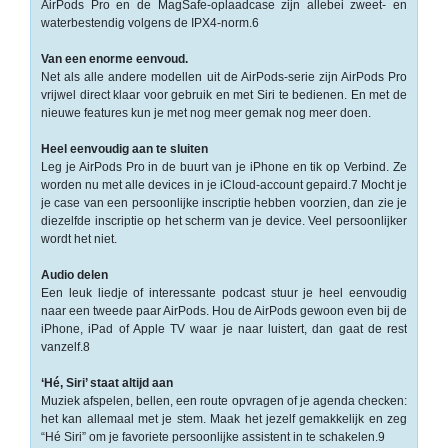
AirPods Pro en de MagSafe-oplaad­case zijn allebei zweet- en
Multimedia
waterbestendig volgens de IPX4-norm.6
-
Van een enorme eenvoud.
Net als alle andere modellen uit de AirPods-serie zijn AirPods Pro
Draagbare
vrijwel direct klaar voor gebruik en met Siri te bedienen. En met de
apparaten
nieuwe features kun je met nog meer gemak nog meer doen.
-
Heel eenvoudig aan te sluiten
Multimedia
Leg je AirPods Pro in de buurt van je iPhone en tik op Verbind. Ze
accessoires
worden nu met alle devices in je iCloud-account gepaird.7 Mocht je
je case van een persoonlijke inscriptie hebben voorzien, dan zie je
diezelfde inscriptie op het scherm van je device. Veel persoonlijker
Opslagmedia
wordt het niet.
-
Audio delen
Accessories
Een leuk liedje of interessante podcast stuur je heel eenvoudig
naar een tweede paar AirPods. Hou de AirPods gewoon even bij de
-
iPhone, iPad of Apple TV waar je naar luistert, dan gaat de rest
Flash
vanzelf.8
Media
‘Hé, Siri’ staat altijd aan
Muziek afspelen, bellen, een route opvragen of je agenda checken:
-
het kan allemaal met je stem. Maak het jezelf gemakkelijk en zeg
Hard
“Hé Siri” om je favoriete persoonlijke assistent in te schakelen.9