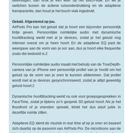
beëindigen, dan druk je één keer op het touch-vlak. En wil je
-
switchen tussen de actieve ruisonderdrukking en de adaptieve
Scanners
transparantie, dan houd je het touch-vlak ingedrukt.
-
Geluid. Afgestemd op jou.
Thermo
AirPods Pro kan het geluid dat je hoort een bijzonder persoonlijk
tintje geven. Persoonlijke ruimtelijke audio met dynamische
Transfer
hoofdtracking werkt met al je devices, zodat je het geluid nog
Printers
intenser overal om je heen hoort. En de adaptieve EQ past de
weergave aan de vorm van je oor aan, dus je hoort elke frequentie
Kantoor
zoals die bedoeld is.2
-
Persoonlijke ruimtelijke audio maakt met behulp van de TrueDepth-
Batterijen
camera van je iPhone een persoonlijk profiel van je hoofd om het
geluid op de vorm van je oren te kunnen afstemmen. Dat profiel
wordt met al je devices gesynchroniseerd, zodat je altijd geweldig
-
geluid hoort.2
Computeraccessoires
Dynamische hoofdtracking werkt nu ook voor groepsgesprekken in
-
FaceTime, zodat je tijdens zo’n gesprek 3D-geluid hoort. Als je het
Kantoormachines
thuisfront of je vrienden spreekt, klinkt het dus alsof jullie in
dezelfde ruimte zitten.
Kassarollen
Adaptieve EQ stemt de muziek in real time af op je oren en baseert
en
zich daarbij op de pasvorm van AirPods Pro. De microfoons aan de
Pinrollen