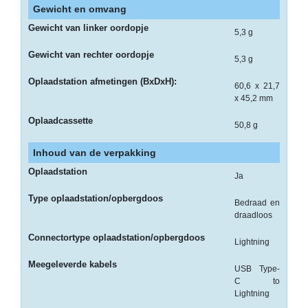
PAPIER
Gewicht en omvang
Gewicht van linker oordopje
5,3 g
APPLE
Gewicht van rechter oordopje
5,3 g
AVM
Oplaadstation afmetingen (BxDxH):
60,6 x 21,7
Bedrukte
x 45,2 mm
rollen
Oplaadcassette
50,8 g
BROTHER
Inhoud van de verpakking
CANON
Oplaadstation
Ja
CHERRY
Type oplaadstation/opbergdoos
Bedraad en
D-
draadloos
LINK
Connectortype oplaadstation/opbergdoos
Lightning
DATALOGIC
Meegeleverde kabels
USB Type-
DELL
C to
Lightning
Double