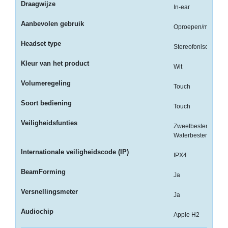
Draagwijze
-
In-ear
Fotopapier
Aanbevolen gebruik
Oproepen/muziek
-
Headset type
Groot
Stereofonisch
formaat
Kleur van het product
Wit
-
Volumeregeling
Touch
Papier
Soort bediening
Touch
-
Thermische
Veiligheidsfunties
Zweetbestendig,
Etiketten
Waterbestendig
-
Internationale veiligheidscode (IP)
IPX4
Thermo
BeamForming
Transfer
Ja
Etiketten
Versnellingsmeter
Ja
Printer
Audiochip
Apple H2
Supplies