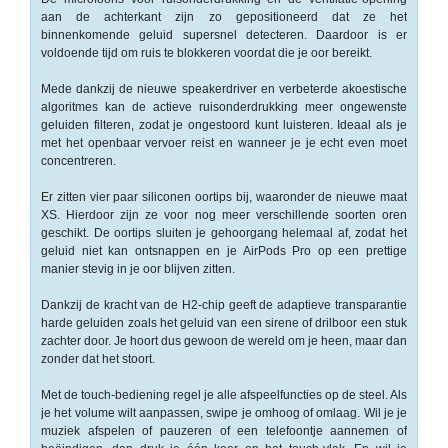
-
aan de achterkant zijn zo gepositioneerd dat ze het
Kopieermachines
binnenkomende geluid supersnel detecteren. Daardoor is er
voldoende tijd om ruis te blokkeren voordat die je oor bereikt.
-
Laserprinter
Mede dankzij de nieuwe speakerdriver en verbeterde akoestische
algoritmes kan de actieve ruisonderdrukking meer ongewenste
geluiden filteren, zodat je ongestoord kunt luisteren. Ideaal als je
-
met het openbaar vervoer reist en wanneer je je echt even moet
LED
concentreren.
printer
Er zitten vier paar siliconen oortips bij, waaronder de nieuwe maat
-
XS. Hierdoor zijn ze voor nog meer verschillende soorten oren
Matrixprinters
geschikt. De oortips sluiten je gehoorgang helemaal af, zodat het
geluid niet kan ontsnappen en je AirPods Pro op een prettige
manier stevig in je oor blijven zitten.
-
Monitoren
Dankzij de kracht van de H2-chip geeft de adaptieve transparantie
harde geluiden zoals het geluid van een sirene of drilboor een stuk
-
zachter door. Je hoort dus gewoon de wereld om je heen, maar dan
Multifunctionals
zonder dat het stoort.
-
Met de touch-bediening regel je alle afspeelfuncties op de steel. Als
je het volume wilt aanpassen, swipe je omhoog of omlaag. Wil je je
Plotters
muziek afspelen of pauzeren of een telefoontje aannemen of