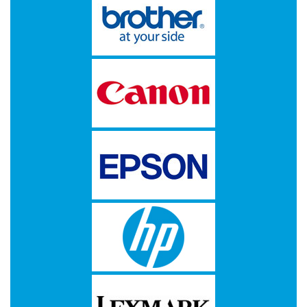
Multimedia
-
Draagbare
apparaten
-
Multimedia
accessoires
Opslagmedia
-
Accessories
-
Flash
Media
-
Hard