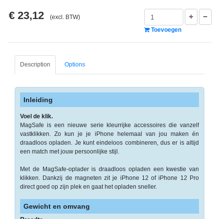
-
€ 23,12
Monitorarmen
(excl. BTW)
Toevoegen
-
PC,
Laptop
Description
Options
en
Tablethouders
-
Inleiding
Standaards
Voel de klik.
MagSafe is een nieuwe serie kleurrijke accessoires die vanzelf
-
vastklikken. Zo kun je je iPhone helemaal van jou maken én
Zit-
draadloos opladen. Je kunt eindeloos combineren, dus er is altijd
sta
een match met jouw persoonlijke stijl.
oplossingen
Met de MagSafe-oplader is draadloos opladen een kwestie van
klikken. Dankzij de magneten zit je iPhone 12 of iPhone 12 Pro
Etiketten
direct goed op zijn plek en gaat het opladen sneller.
-
Gewicht en omvang
Etiketten