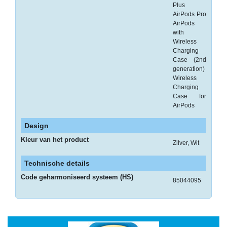
-
Plus
AirPods Pro
Scanners
AirPods
with
-
Wireless
Thermo
Charging
Transfer
Case (2nd
Printers
generation)
Wireless
Charging
Kantoor
Case for
AirPods
-
Batterijen
Design
-
Kleur van het product
Zilver, Wit
Computeraccessoires
Technische details
-
Code geharmoniseerd systeem (HS)
Kantoormachines
85044095
Kassarollen
en
Pinrollen