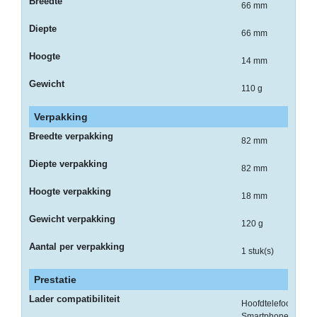
op
Breedte
66 mm
A4
Diepte
66 mm
-
Hoogte
Etiketten
14 mm
op
Gewicht
110 g
rol
Verpakking
Hardware
Breedte verpakking
82 mm
-
3D
Diepte verpakking
82 mm
printer
Hoogte verpakking
18 mm
-
Gewicht verpakking
Beamers
120 g
en
Aantal per verpakking
projectoren
1 stuk(s)
-
Prestatie
Inkjetprinters
Lader compatibiliteit
Hoofdtelefoons,
Smartphone