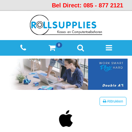
Bel Direct: 085 - 877 2121
Startpagina
Over
ons
Mijn
0
winkelmandje
Mijn
Account
Contact
Sitemap
Offerte
Afdrukken
aanvraag
Categorieën
Beveiliging