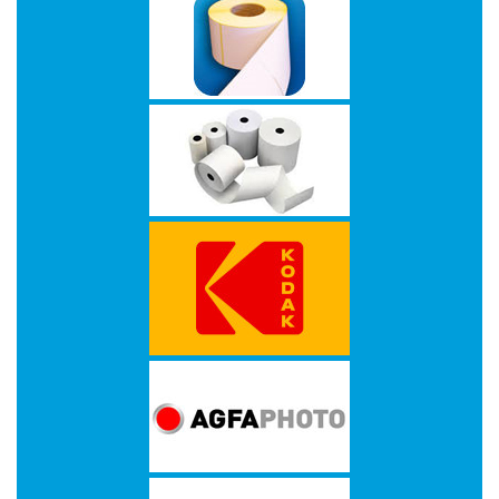
-
Bedrukte
kassarollen
-
Kassarollen
duplo
wit+geel
-
Kassarollen
houtvrij
-
Kassarollen
thermo
-
Pinrollen
thermo