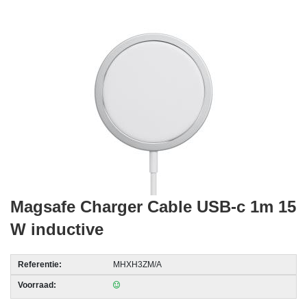
acc.
voor
alarmsystemen
beveiligingstechnologie
Data
Storage
-
Data
Cartridges
en
Magsafe Charger Cable USB-c 1m 15
Tapes
W inductive
Ergonomie
-
Referentie:
MHXH3ZM/A
Ergonomische
Voorraad:
accessoires