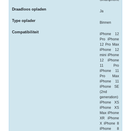
-
Kopieermachines
Draadloos opladen
Ja
-
Type oplader
Binnen
Laserprinter
Compatibiliteit
iPhone 12
-
Pro iPhone
LED
12 Pro Max
iPhone 12
printer
mini iPhone
12 iPhone
-
11 Pro
Matrixprinters
iPhone 11
Pro Max
-
iPhone 11
Monitoren
iPhone SE
(2nd
generation)
-
iPhone XS
Multifunctionals
iPhone XS
Max iPhone
-
XR iPhone
Plotters
X iPhone 8
iPhone 8