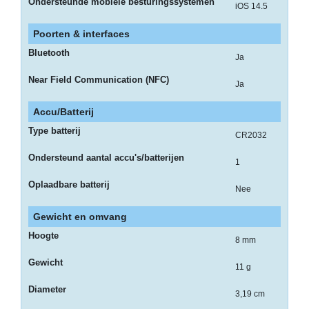
Ondersteunde mobiele besturingssystemen
-
iOS 14.5
Scanners
Poorten & interfaces
-
Bluetooth
Ja
Thermo
Transfer
Near Field Communication (NFC)
Ja
Printers
Accu/Batterij
Kantoor
Type batterij
CR2032
-
Ondersteund aantal accu's/batterijen
Batterijen
1
Oplaadbare batterij
-
Nee
Computeraccessoires
Gewicht en omvang
-
Hoogte
8 mm
Kantoormachines
Gewicht
11 g
Kassarollen
en
Diameter
3,19 cm
Pinrollen