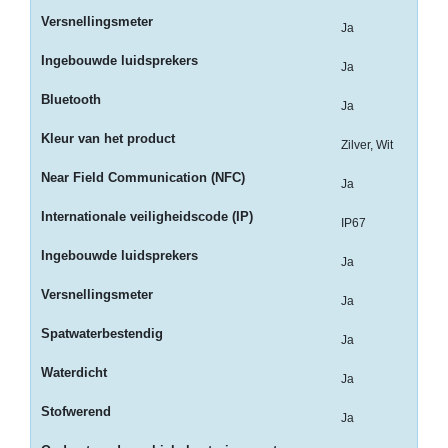
-
Versnellingsmeter
Kopieermachines
Ja
Ingebouwde luidsprekers
-
Ja
Laserprinter
Bluetooth
Ja
-
Kleur van het product
Zilver, Wit
LED
printer
Near Field Communication (NFC)
Ja
-
Internationale veiligheidscode (IP)
IP67
Matrixprinters
Ingebouwde luidsprekers
Ja
-
Monitoren
Versnellingsmeter
Ja
-
Spatwaterbestendig
Ja
Multifunctionals
Waterdicht
Ja
-
Stofwerend
Plotters
Ja