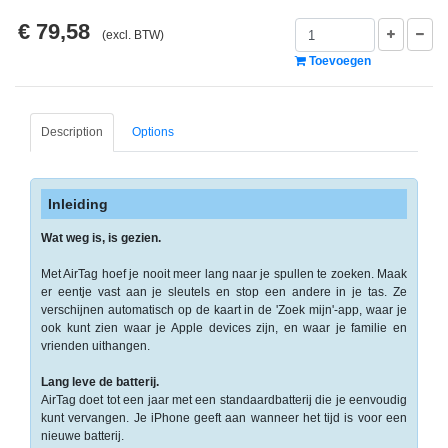
-
€ 79,58
Monitorarmen
(excl. BTW)
Toevoegen
-
PC,
Laptop
Description
Options
en
Tablethouders
-
Inleiding
Standaards
Wat weg is, is gezien.
-
Met AirTag hoef je nooit meer lang naar je spullen te zoeken. Maak
Zit-
er eentje vast aan je sleutels en stop een andere in je tas. Ze
sta
verschijnen automatisch op de kaart in de 'Zoek mijn'-app, waar je
oplossingen
ook kunt zien waar je Apple devices zijn, en waar je familie en
vrienden uithangen.
Etiketten
Lang leve de batterij.
AirTag doet tot een jaar met een standaardbatterij die je eenvoudig
-
kunt vervangen. Je iPhone geeft aan wanneer het tijd is voor een
Etiketten
nieuwe batterij.