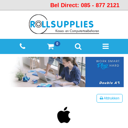
Bel Direct: 085 - 877 2121
Startpagina
Over
ons
Mijn
0
winkelmandje
Mijn
Account
Contact
Sitemap
Offerte
Afdrukken
aanvraag
Categorieën
Beveiliging