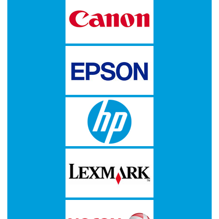
-
Fotopapier
-
Groot
formaat
-
Papier
-
Thermische
Etiketten
-
Thermo
Transfer
Etiketten
Printer
Supplies