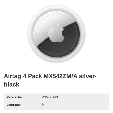
acc.
voor
alarmsystemen
beveiligingstechnologie
Data
Storage
-
Data
Cartridges
en
Airtag 4 Pack MX542ZM/A silver-
Tapes
black
Ergonomie
-
Referentie:
MX542ZM/A
Ergonomische
Voorraad:
accessoires