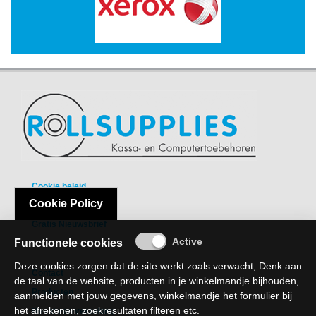
-
3D
Printer
-
Inktlinten
-
Print
Cartridges
Inkjet
-
Cookie beleid
Print
Cookie Policy
Privacy Policy
Cartridges
Gratis Nieuwsbrief
Toner
Functionele cookies
-
Deze cookies zorgen dat de site werkt zoals verwacht; Denk aan
Contact
Print
de taal van de website, producten in je winkelmandje bijhouden,
Film
Producten
aanmelden met jouw gegevens, winkelmandje het formulier bij
het afrekenen, zoekresultaten filteren etc.
Recht van verzaking