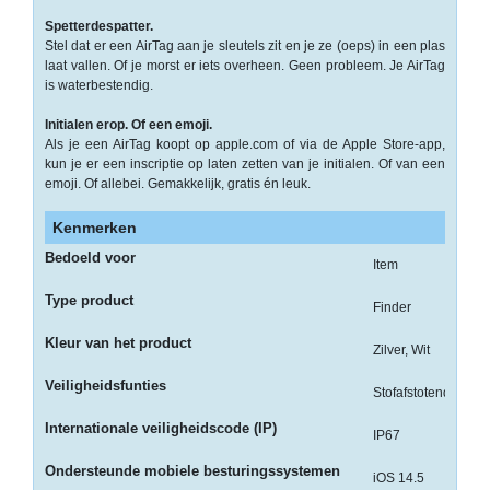
op
A4
Spetterdespatter.
Stel dat er een AirTag aan je sleutels zit en je ze (oeps) in een plas
laat vallen. Of je morst er iets overheen. Geen probleem. Je AirTag
-
is waterbestendig.
Etiketten
op
Initialen erop. Of een emoji.
rol
Als je een AirTag koopt op apple.com of via de Apple Store-app,
kun je er een inscriptie op laten zetten van je initialen. Of van een
Hardware
emoji. Of allebei. Gemakkelijk, gratis én leuk.
-
Kenmerken
3D
Bedoeld voor
Item
printer
Type product
Finder
-
Beamers
Kleur van het product
Zilver, Wit
en
Veiligheidsfunties
projectoren
Stofafstotend
Internationale veiligheidscode (IP)
-
IP67
Inkjetprinters
Ondersteunde mobiele besturingssystemen
iOS 14.5