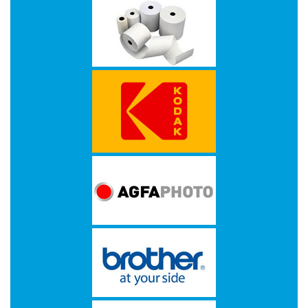
Drives
-
Harde
schijven
-
Optische
media
Papier
-
A3/A4
Papier
Double
A
-
Barcode
Etiketten