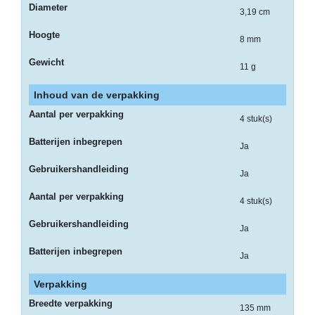
Diameter
3,19 cm
-
Hoogte
Bedrukte
8 mm
kassarollen
Gewicht
11 g
-
Inhoud van de verpakking
Kassarollen
duplo
Aantal per verpakking
4 stuk(s)
wit+geel
Batterijen inbegrepen
Ja
-
Kassarollen
Gebruikershandleiding
Ja
houtvrij
Aantal per verpakking
4 stuk(s)
-
Gebruikershandleiding
Kassarollen
Ja
thermo
Batterijen inbegrepen
Ja
-
Verpakking
Pinrollen
thermo
Breedte verpakking
135 mm