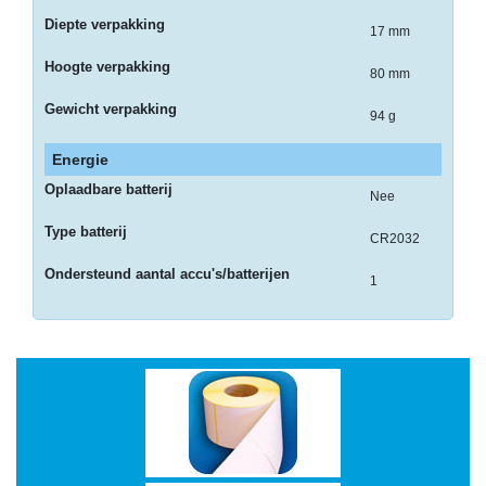
Multimedia
Diepte verpakking
17 mm
-
Hoogte verpakking
80 mm
Draagbare
Gewicht verpakking
apparaten
94 g
-
Energie
Multimedia
Oplaadbare batterij
Nee
accessoires
Type batterij
CR2032
Opslagmedia
Ondersteund aantal accu's/batterijen
1
-
Accessories
-
Flash
Media
-
Hard