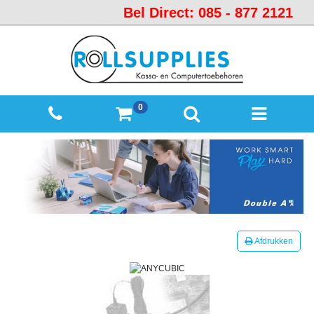
Bel Direct: 085 - 877 2121
Startpagina
Over
ons
Mijn
0
winkelmandje
Mijn
Account
Contact
Sitemap
Offerte
Afdrukken
aanvraag
Categorieën
Beveiliging