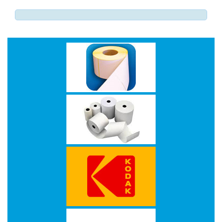
-
Monitorarmen
-
PC,
Laptop
en
Tablethouders
-
Standaards
-
Zit-
sta
oplossingen
Etiketten
-
Etiketten