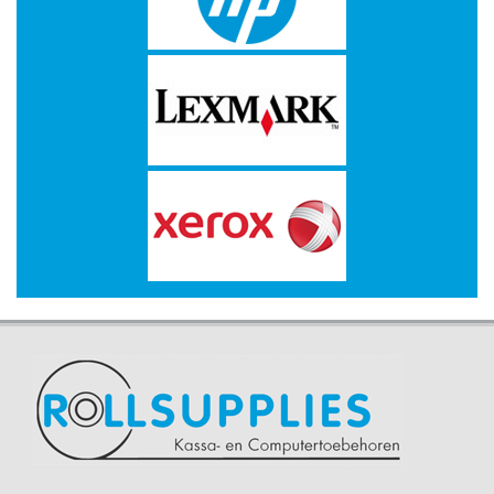
-
Kopieermachines
-
Laserprinter
-
LED
printer
-
Matrixprinters
-
Monitoren
-
Multifunctionals
-
Plotters