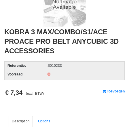
acc.
voor
alarmsystemen
KOBRA 3 MAX/COMBO/S1/ACE
beveiligingstechnologie
PROACE PRO BELT ANYCUBIC 3D
Data
ACCESSORIES
Storage
-
Referentie:
S010233
Data
Cartridges
Voorraad:
en
Tapes
€ 7,34
Toevoegen
(excl. BTW)
Ergonomie
-
Ergonomische
accessoires
Description
Options