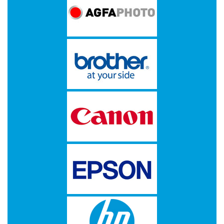
op
A4
-
Etiketten
op
rol
Hardware
-
3D
printer
-
Beamers
en
projectoren
-
Inkjetprinters