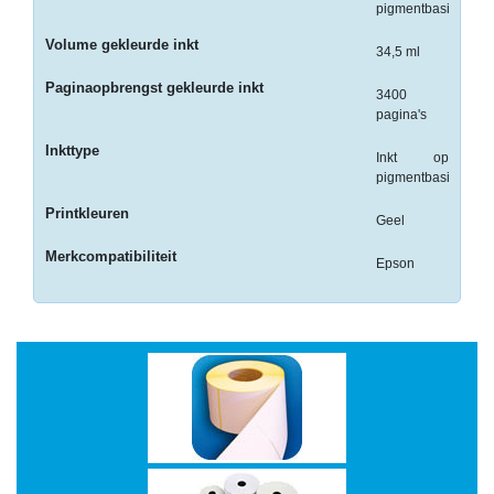
pigmentbasis
-
Monitorarmen
Volume gekleurde inkt
34,5 ml
-
Paginaopbrengst gekleurde inkt
3400
PC,
pagina's
Laptop
Inkttype
en
Inkt op
Tablethouders
pigmentbasis
Printkleuren
-
Geel
Standaards
Merkcompatibiliteit
Epson
-
Zit-
sta
oplossingen
Etiketten
-
Etiketten