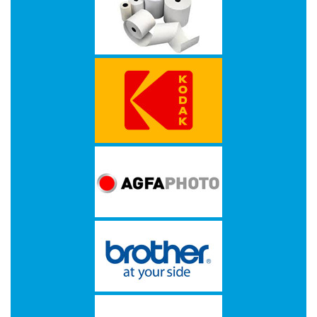
op
A4
-
Etiketten
op
rol
Hardware
-
3D
printer
-
Beamers
en
projectoren
-
Inkjetprinters