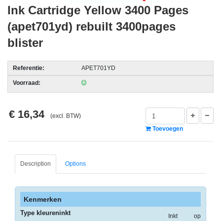
Ink Cartridge Yellow 3400 Pages
acc.
(apet701yd) rebuilt 3400pages
voor
alarmsystemen
blister
beveiligingstechnologie
Referentie:
APET701YD
Data
Voorraad:
Storage
-
€ 16,34
Data
(excl. BTW)
Cartridges
Toevoegen
en
Tapes
Description
Options
Ergonomie
-
Ergonomische
Kenmerken
accessoires
Type kleureninkt
Inkt op