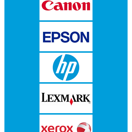
-
Kopieermachines
-
Laserprinter
-
LED
printer
-
Matrixprinters
-
Monitoren
-
Multifunctionals
-
Plotters