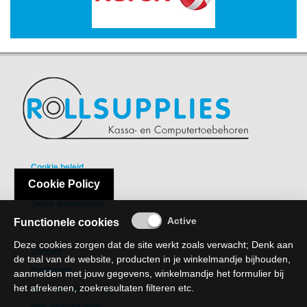
-
Scanners
-
Thermo
Transfer
Printers
Kantoor
-
Batterijen
Cookie beleid
Cookie Policy
Privacy Policy
-
Computeraccessoires
Gratis Nieuwsbrief
Functionele cookies
-
Deze cookies zorgen dat de site werkt zoals verwacht; Denk aan
Kantoormachines
Contact
de taal van de website, producten in je winkelmandje bijhouden,
Producten
Kassarollen
aanmelden met jouw gegevens, winkelmandje het formulier bij
en
het afrekenen, zoekresultaten filteren etc.
Recht van verzaking
Pinrollen