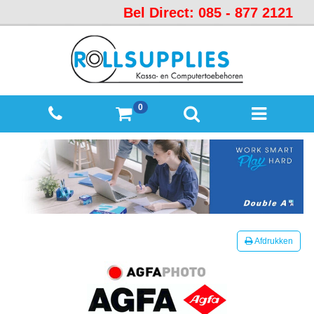
Bel Direct: 085 - 877 2121
Startpagina
Over
ons
Mijn
0
winkelmandje
Mijn
Account
Contact
Sitemap
Offerte
Afdrukken
aanvraag
Categorieën
Beveiliging