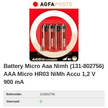
acc.
voor
alarmsystemen
beveiligingstechnologie
Data
Storage
-
Data
Cartridges
Battery Micro Aaa Nimh (131-802756)
en
Tapes
AAA Micro HR03 NiMh Accu 1,2 V
900 mA
Ergonomie
-
Referentie:
131802756
Ergonomische
accessoires
Voorraad: