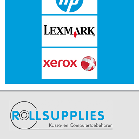
-
Scanners
-
Thermo
Transfer
Printers
Kantoor
-
Batterijen
-
Computeraccessoires
-
Kantoormachines
Kassarollen
en
Pinrollen