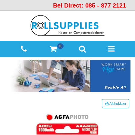
Bel Direct: 085 - 877 2121
Startpagina
Over
ons
Mijn
0
winkelmandje
Mijn
Account
Contact
Sitemap
Offerte
Afdrukken
aanvraag
Categorieën
Beveiliging