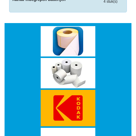
op
4 stuk(s)
A4
-
Etiketten
op
rol
Hardware
-
3D
printer
-
Beamers
en
projectoren
-
Inkjetprinters