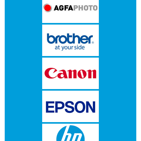
-
Kopieermachines
-
Laserprinter
-
LED
printer
-
Matrixprinters
-
Monitoren
-
Multifunctionals
-
Plotters