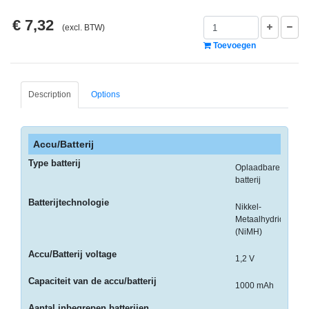
-
€ 7,32
Monitorarmen
(excl. BTW)
Toevoegen
-
PC,
Laptop
Description
Options
en
Tablethouders
-
Accu/Batterij
Standaards
Type batterij
Oplaadbare
-
batterij
Zit-
Batterijtechnologie
Nikkel-
sta
Metaalhydride
oplossingen
(NiMH)
Etiketten
Accu/Batterij voltage
1,2 V
-
Capaciteit van de accu/batterij
1000 mAh
Etiketten
Aantal inbegrepen batterijen