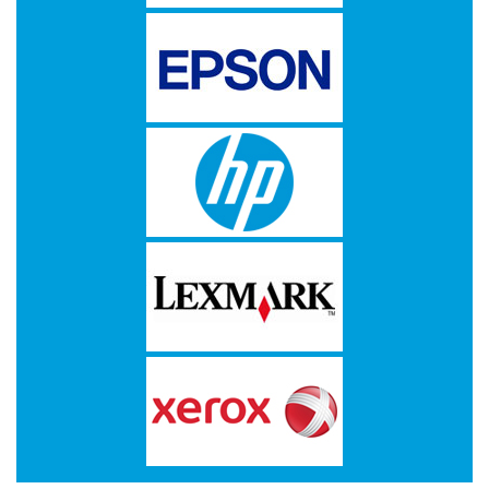
-
Scanners
-
Thermo
Transfer
Printers
Kantoor
-
Batterijen
-
Computeraccessoires
-
Kantoormachines
Kassarollen
en
Pinrollen