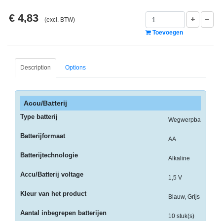
-
€ 4,83
Monitorarmen
(excl. BTW)
Toevoegen
-
PC,
Laptop
Description
Options
en
Tablethouders
-
Accu/Batterij
Standaards
Type batterij
Wegwerpbatterij
-
Batterijformaat
Zit-
AA
sta
Batterijtechnologie
Alkaline
oplossingen
Accu/Batterij voltage
1,5 V
Etiketten
Kleur van het product
Blauw, Grijs
-
Etiketten
Aantal inbegrepen batterijen
10 stuk(s)