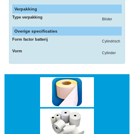
op
A4
Verpakking
Type verpakking
-
Blister
Etiketten
Overige specificaties
op
rol
Form factor batterij
Cylindrisch
Hardware
Vorm
Cylinder
-
3D
printer
-
Beamers
en
projectoren
-
Inkjetprinters