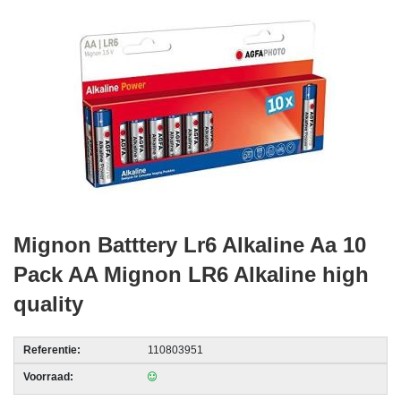
acc.
voor
alarmsystemen
beveiligingstechnologie
Data
Storage
-
Data
Cartridges
Mignon Batttery Lr6 Alkaline Aa 10
en
Tapes
Pack AA Mignon LR6 Alkaline high
quality
Ergonomie
-
Referentie:
110803951
Ergonomische
accessoires
Voorraad: