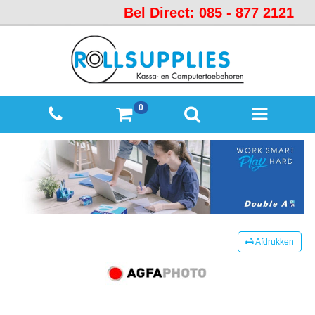
Bel Direct: 085 - 877 2121
Startpagina
Over
ons
Mijn
0
winkelmandje
Mijn
Account
Contact
Sitemap
Offerte
Afdrukken
aanvraag
Categorieën
Beveiliging