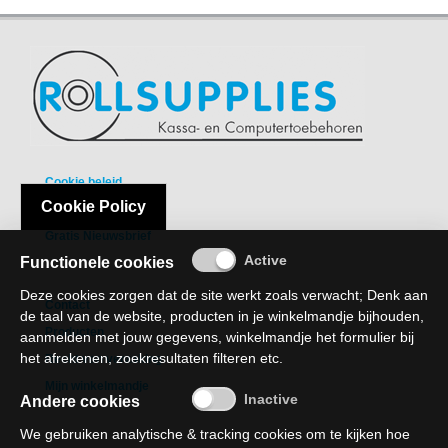
-
Bedrukte
kassarollen
-
Kassarollen
duplo
wit+geel
Cookie beleid
Cookie Policy
Privacy Policy
-
Gratis Nieuwsbrief
Kassarollen
Functionele cookies
houtvrij
Deze cookies zorgen dat de site werkt zoals verwacht; Denk aan
-
Contact
de taal van de website, producten in je winkelmandje bijhouden,
Kassarollen
Producten
aanmelden met jouw gegevens, winkelmandje het formulier bij
thermo
het afrekenen, zoekresultaten filteren etc.
Recht van verzaking
-
Mijn winkelmandje
Andere cookies
Pinrollen
thermo
We gebruiken analytische & tracking cookies om te kijken hoe