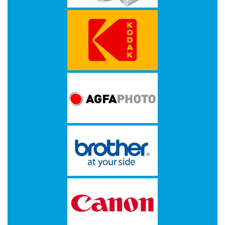
-
Kopieermachines
-
Laserprinter
-
LED
printer
-
Matrixprinters
-
Monitoren
-
Multifunctionals
-
Plotters