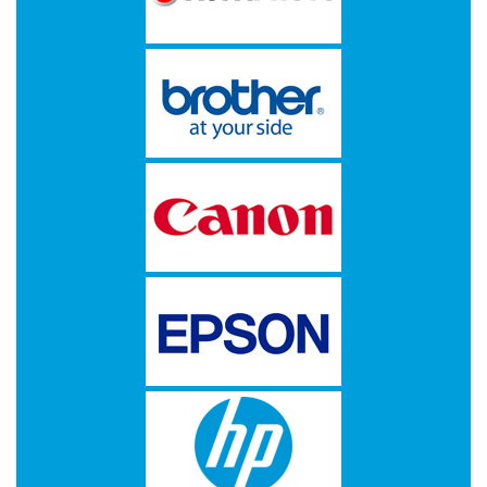
op
A4
-
Etiketten
op
rol
Hardware
-
3D
printer
-
Beamers
en
projectoren
-
Inkjetprinters