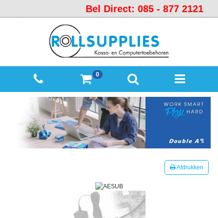
Bel Direct: 085 - 877 2121
Startpagina
Over
ons
Mijn
0
winkelmandje
Mijn
Account
Contact
Sitemap
Offerte
Afdrukken
aanvraag
Categorieën
Beveiliging