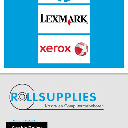
-
Kopieermachines
-
Laserprinter
-
LED
printer
-
Matrixprinters
-
Monitoren
-
Multifunctionals
-
Plotters
Cookie beleid