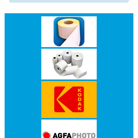
-
Monitorarmen
-
PC,
Laptop
en
Tablethouders
-
Standaards
-
Zit-
sta
oplossingen
Etiketten
-
Etiketten