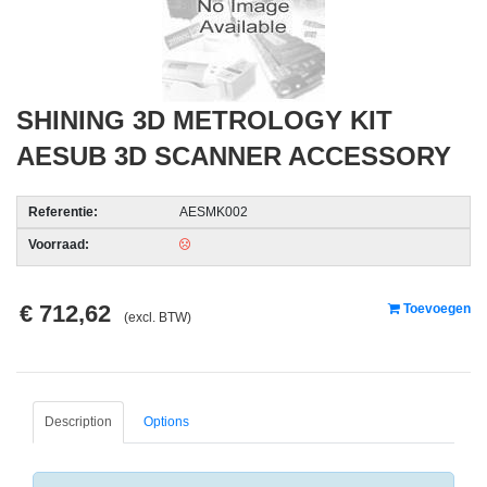
acc.
voor
alarmsystemen
SHINING 3D METROLOGY KIT
beveiligingstechnologie
AESUB 3D SCANNER ACCESSORY
Data
Storage
Referentie:
AESMK002
-
Voorraad:
Data
Cartridges
en
€ 712,62
Toevoegen
(excl. BTW)
Tapes
Ergonomie
-
Description
Options
Ergonomische
accessoires