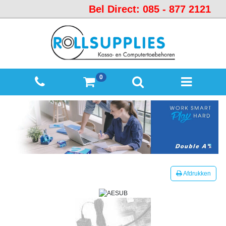
Bel Direct: 085 - 877 2121
Startpagina
Over
ons
Mijn
0
winkelmandje
Mijn
Account
Contact
Sitemap
Offerte
Afdrukken
aanvraag
Categorieën
Beveiliging