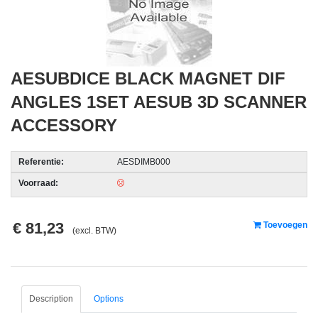
acc.
voor
alarmsystemen
AESUBDICE BLACK MAGNET DIF
beveiligingstechnologie
ANGLES 1SET AESUB 3D SCANNER
Data
ACCESSORY
Storage
-
Referentie:
AESDIMB000
Data
Cartridges
Voorraad:
en
Tapes
€ 81,23
Toevoegen
(excl. BTW)
Ergonomie
-
Ergonomische
accessoires
Description
Options