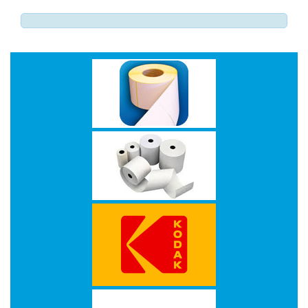
-
Monitorarmen
-
PC,
Laptop
en
Tablethouders
-
Standaards
-
Zit-
sta
oplossingen
Etiketten
-
Etiketten