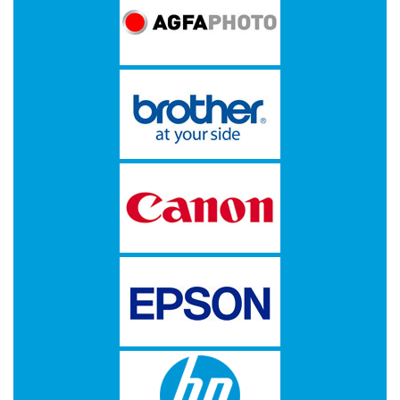
op
A4
-
Etiketten
op
rol
Hardware
-
3D
printer
-
Beamers
en
projectoren
-
Inkjetprinters