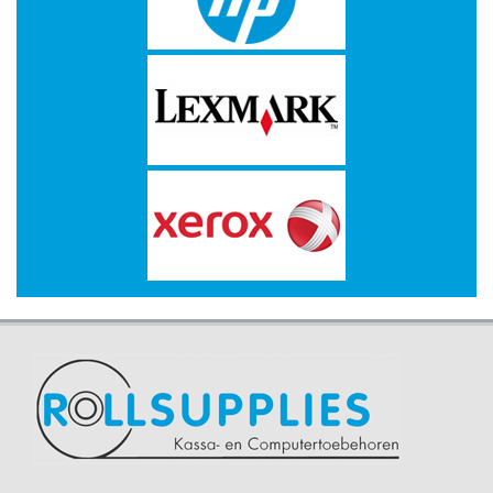
-
Kopieermachines
-
Laserprinter
-
LED
printer
-
Matrixprinters
-
Monitoren
-
Multifunctionals
-
Plotters