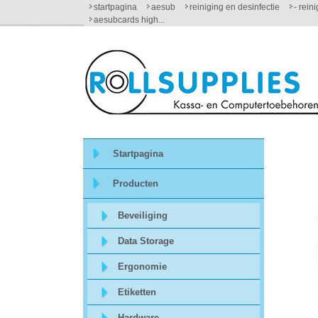
startpagina
aesub
reiniging en desinfectie
- rein
aesubcards high...
Startpagina
Over
ons
Startpagina
Mijn
Producten
winkelmandje
Beveiliging
Mijn
Data Storage
Account
Ergonomie
Contact
Etiketten
Hardware