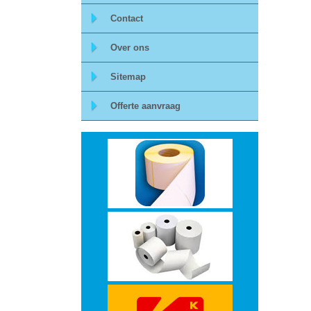
Storage
Contact
Over ons
-
Sitemap
Data
Cartridges
Offerte aanvraag
en
Tapes
Ergonomie
-
Ergonomische
accessoires