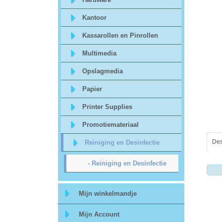
Sitemap
Kantoor
Offerte
Kassarollen en Pinrollen
aanvraag
Multimedia
Opslagmedia
Categorieën
Papier
Beveiliging
Printer Supplies
Promotiemateriaal
acc.
Des
Reiniging en Desinfectie
voor
- Reiniging en Desinfectie
alarmsystemen
beveiligingstechnologie
Mijn winkelmandje
Mijn Account
Data