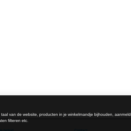
 taal van de website, producten in je winkelmandje bijhouden, aanmel
en filteren etc.
e beleid
Contact