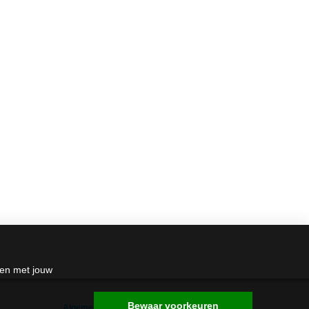
den met jouw
Bewaar voorkeuren
Algemene Voorwaarden