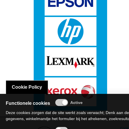
sta
oplossingen
Etiketten
-
Etiketten
op
A4
Cookie Policy
-
Functionele cookies
Etiketten
Deze cookies zorgen dat de site werkt zoals verwacht; Denk aan de
op
gegevens, winkelmandje het formulier bij het afrekenen, zoekresultat
rol
Cooki