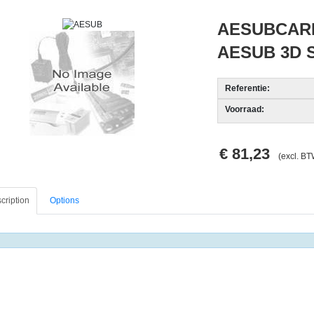
AESUBCARD
AESUB 3D
Referentie:
Voorraad:
€ 81,23
(excl. BT
cription
Options