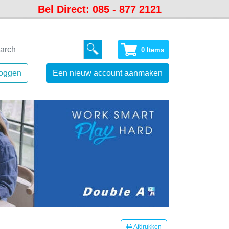
Bel Direct: 085 - 877 2121
0 Items
loggen
Een nieuw account aanmaken
Afdrukken