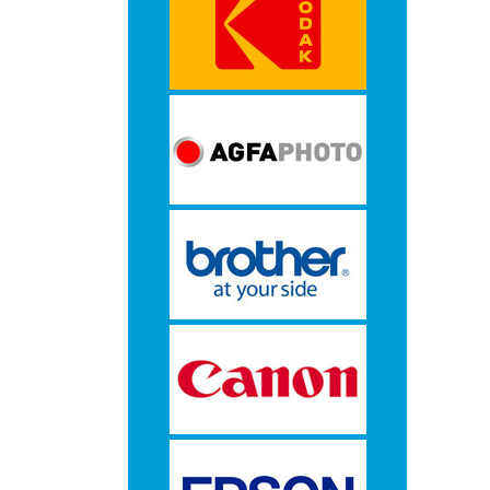
-
Monitorarmen
-
PC,
Laptop
en
Tablethouders
-
Standaards
-
Zit-